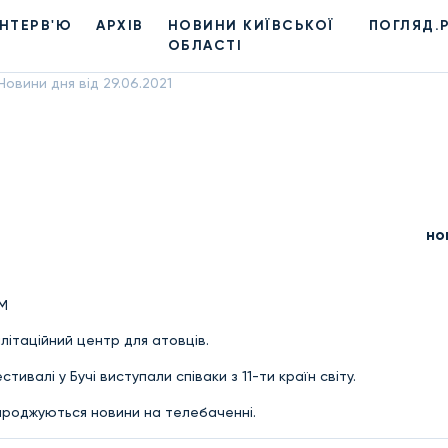
ІНТЕРВ'Ю
АРХІВ
НОВИНИ КИЇВСЬКОЇ
ПОГЛЯД.
ОБЛАСТІ
Новини дня від 29.06.2021
но
4M
ілітаційний центр для атовців.
ивалі у Бучі виступали співаки з 11-ти країн світу.
 народжуються новини на телебаченні.