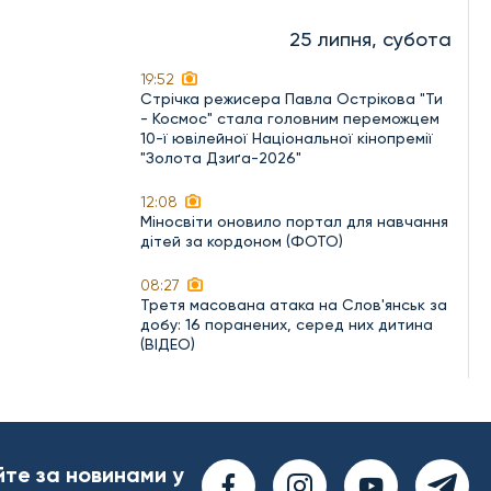
25 липня, субота
19:52
Стрічка режисера Павла Острікова "Ти
- Космос" стала головним переможцем
10-ї ювілейної Національної кінопремії
"Золота Дзиґа-2026"
12:08
Міносвіти оновило портал для навчання
дітей за кордоном (ФОТО)
08:27
Третя масована атака на Слов'янськ за
добу: 16 поранених, серед них дитина
(ВІДЕО)
йте за новинами у