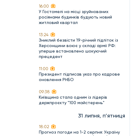
16:00
У Гостомелі на місці зруйнованих
росіянами будинків будують новий
житловий квартал
13:24
Зниклий безвісти 19-річний підліток із
Херсонщини воює у складі армії РФ:
уперше встановлено шокуючий
прецедент
11:00
Президент підписав указ про кадрове
оновлення РНБО
09:38
Київщина стала одним із лідерів
держпроєкту "100 майстерень"
31 липня, п’ятниця
18:02
Прогноз погоди на 1-2 серпня: Україну