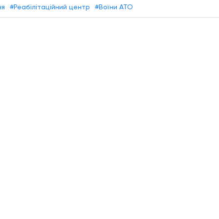
ня
#Реабілітаційний центр
#Воїни АТО