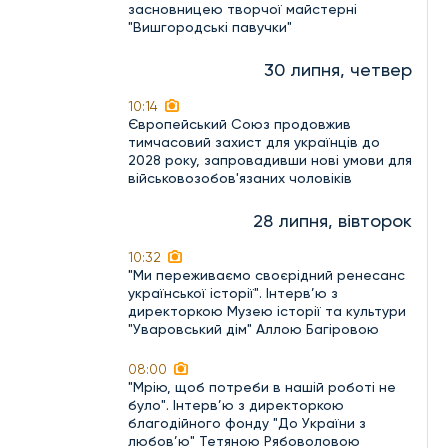
засновницею творчої майстерні
"Вишгородські павучки"
30 липня, четвер
10:14
Європейський Союз продовжив
тимчасовий захист для українців до
2028 року, запровадивши нові умови для
військовозобов'язаних чоловіків
28 липня, вівторок
10:32
"Ми переживаємо своєрідний ренесанс
української історії". Інтерв’ю з
директоркою Музею історії та культури
"Уваровський дім" Аллою Багіровою
08:00
"Мрію, щоб потреби в нашій роботі не
було". Інтерв’ю з директоркою
благодійного фонду "До України з
любов’ю" Тетяною Рябоволовою