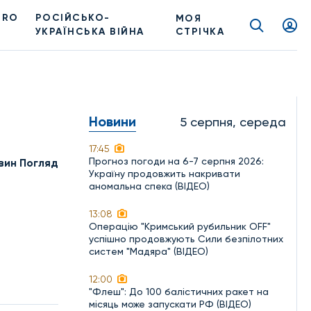
PRO
РОСІЙСЬКО-
МОЯ
УКРАЇНСЬКА ВІЙНА
СТРІЧКА
Новини
5 серпня, середа
17:45
Прогноз погоди на 6-7 серпня 2026:
вин Погляд
Україну продовжить накривати
аномальна спека (ВІДЕО)
13:08
Операцію "Кримський рубильник OFF"
успішно продовжують Сили безпілотних
систем "Мадяра" (ВІДЕО)
12:00
"Флеш": До 100 балістичних ракет на
місяць може запускати РФ (ВІДЕО)