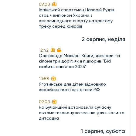
09:00
Ірпінський спортсмен Назарій Рудяк
став чемпіоном України з
велосипедного спорту на критому
треку серед юніорів
2 серпня, неділя
12:42
Олександр Мальон: Книги, дипломи та
кілометри доріг: як я підкорив "Вікі
любить пам'ятки 2025"
10:58
Яготинське для дітей відновило
виробництво після атаки РФ
09:00
На Бучанщині встановили сучасну
автоматизовану котельню для школи та
дитсадка
1 серпня, субота