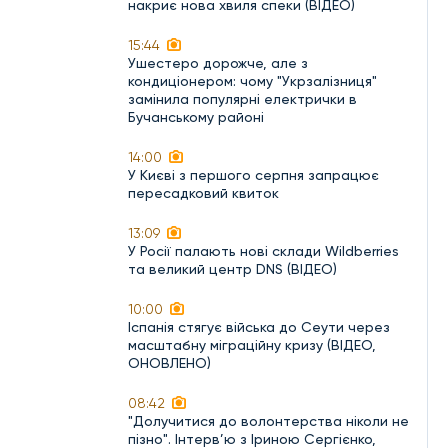
накриє нова хвиля спеки (ВІДЕО)
15:44
Ушестеро дорожче, але з
кондиціонером: чому "Укрзалізниця"
замінила популярні електрички в
Бучанському районі
14:00
У Києві з першого серпня запрацює
пересадковий квиток
13:09
У Росії палають нові склади Wildberries
та великий центр DNS (ВІДЕО)
10:00
Іспанія стягує війська до Сеути через
масштабну міграційну кризу (ВІДЕО,
ОНОВЛЕНО)
08:42
"Долучитися до волонтерства ніколи не
пізно". Інтерв’ю з Іриною Сергієнко,