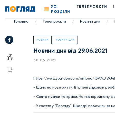
УСІ
ТЕЛЕПРОЄКТИ
РОЗДІЛИ
Головна
Телепроєкти
Новини дня
/
/
/
НОВИНИ
НОВИНИ ДНЯ
Новини дня від 29.06.2021
30.06.2021
https://www.youtube.com/embed/t5P7xJlWJ
- Шанс на нове життя. В Ірпені відкрили реаб
- Свято музики та краси. На міжнародному фест
- У гостях у "Погляду". Школярі побачили як