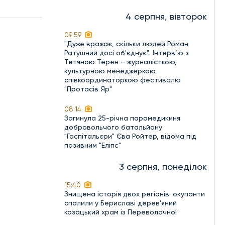
4 серпня, вівторок
09:59
"Дуже вражає, скільки людей Роман
Ратушний досі об'єднує". Інтерв’ю з
Тетяною Терен – журналісткою,
культурною менеджеркою,
співкоординаторкою фестивалю
"Протасів Яр"
08:14
Загинула 25-річна парамедикиня
добровольчого батальйону
"Госпітальєри" Єва Ройтер, відома під
позивним "Еліпс"
3 серпня, понеділок
15:40
Знищена історія двох регіонів: окупанти
спалили у Бериславі дерев'яний
козацький храм із Переволочної