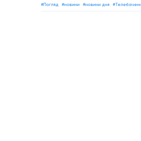
#Погляд
#новини
#новини дня
#Телебачен