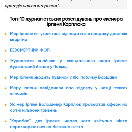
протидіє нашим інтересам”.
Топ-10 журналістських розслідувань про ексмера
Ірпеня Карплюка
Мер Ірпеня міг ухилятися від податків з продажу десятків
квартир
БЕЗСМЕРТНИЙ ФОП
Журналісти знайшли у скандального мера Ірпеня
будівельний бізнес у Польщі
Мер Ірпеня зводить будинок у лісі поблизу Варшави
Меру Ірпеня повідомили про підозру у низці тяжких
злочинів
Як мер Ірпіня Володимир Карплюк провертав афери на
сотні мільйони гривень
"Карабас" для Ірпеня: через кого квітчане місто
перетворюється на бетонне гетто