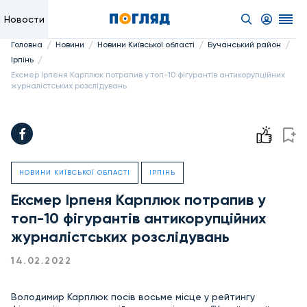
Новости
/
/
/
/
Головна
Новини
Новини Київської області
Бучанський район
/
Ірпінь
Ексмер Ірпеня Карплюк потрапив у топ-10 фігурантів антикорупційних
журналістських розслідувань
НОВИНИ КИЇВСЬКОЇ ОБЛАСТІ
ІРПІНЬ
Ексмер Ірпеня Карплюк потрапив у
топ-10 фігурантів антикорупційних
журналістських розслідувань
14.02.2022
Володимир Карплюк посів восьме місце у рейтингу