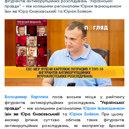
фігурантів антикорупційних розслідувань “Української
правди” – між колишніми регіоналами Юрієм Іванющенком
(він же Юра Єнакієвський) та Юрієм Бойком.
Володимир Карплюк
посів восьме місце у рейтингу
фігурантів антикорупційних розслідувань
“Української
правди”
– між колишніми регіоналами
Юрієм Іванющенком
(
він же Юра Єнакієвський
) та
Юрієм Бойком
. При цьому
ексмер Ірпеня суттєво обігнав таких фігурантів
антикорупційних розслідувань, як експрем'єр Арсеній