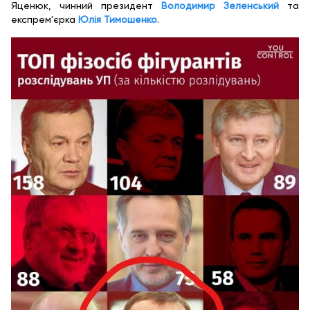
Яценюк, чинний президент
Володимир Зеленський
та
експрем'єрка
Юлія Тимошенко
.