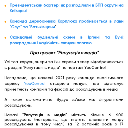
Президентський бартер: як розподілили в БПП округи на
Київщині
Команда дерибанника Карплюка пробивається в лави
"Слуг" та "Батьківщини
"
Скандальні будівельні схеми в Ірпені та Бучі:
розкрадання і жадібність сягнули апогею
Про проєкт “Репутація в медіа”
Усі топ-корупціонери та їхні справи тепер відображаються
в розділі "Репутація в медіа" на порталі YouControl.
Нагадаємо, що навесні 2021 року команда аналітичного
сервісу
YouControl
створила модуль, що відстежує
причетність компаній та фізосіб до розслідувань в медіа.
А також автоматично будує зв'язки між фігурантами
розслідувань.
Наразі
"Репутація в медіа"
містить більше 6 600
розслідувань (матеріалів, що містять елементи жанру
розслідування в тому числі) за 12 останніх років з 17