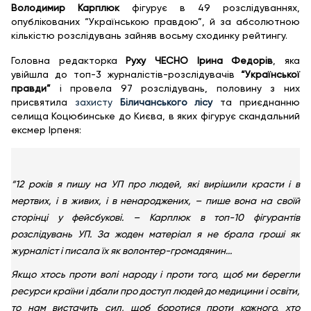
Володимир Карплюк
фігурує в 49 розслідуваннях,
опублікованих “Українською правдою”, й за абсолютною
кількістю розслідувань зайняв восьму сходинку рейтингу.
Головна редакторка
Руху ЧЕСНО Ірина Федорів
, яка
увійшла до топ-3 журналістів-розслідувачів
“Української
правди”
і провела 97 розслідувань, половину з них
присвятила
захисту
Біличанського лісу
та приєднанню
селища Коцюбинське до Києва, в яких фігурує скандальний
ексмер Ірпеня:
“12 років я пишу на УП про людей, які вирішили красти і в
мертвих, і в живих, і в ненароджених, – пише вона на своїй
сторінці у фейсбукові. – Карплюк в топ-10 фігурантів
розслідувань УП. За жоден матеріал я не брала гроші як
журналіст і писала їх як волонтер-громадянин...
Якщо хтось проти волі народу і проти того, щоб ми берегли
ресурси країни і дбали про доступ людей до медицини і освіти,
то нам вистачить сил, щоб боротися проти кожного, хто