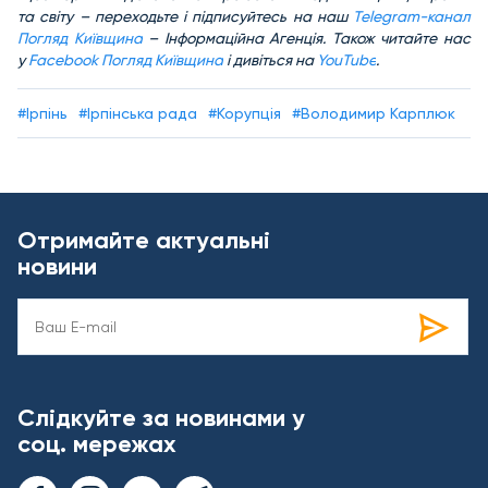
та світу – переходьте і підписуйтесь на наш
Telegram-канал
Погляд Київщина
– Інформаційна Агенція. Також читайте нас
у
Facebook Погляд Київщина
і дивіться на
YouTube
.
#Ірпінь
#Ірпінська рада
#Корупція
#Володимир Карплюк
Отримайте актуальні
новини
Слідкуйте за новинами у
соц. мережах