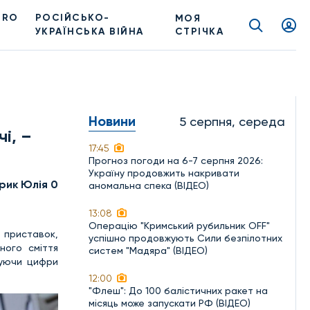
PRO
РОСІЙСЬКО-
МОЯ
УКРАЇНСЬКА ВІЙНА
СТРІЧКА
Новини
5 серпня, середа
і, –
17:45
Прогноз погоди на 6-7 серпня 2026:
Україну продовжить накривати
рик Юлія 0
аномальна спека (ВІДЕО)
13:08
Операцію "Кримський рубильник OFF"
 приставок,
успішно продовжують Сили безпілотних
ного сміття
систем "Мадяра" (ВІДЕО)
куючи цифри
12:00
"Флеш": До 100 балістичних ракет на
місяць може запускати РФ (ВІДЕО)