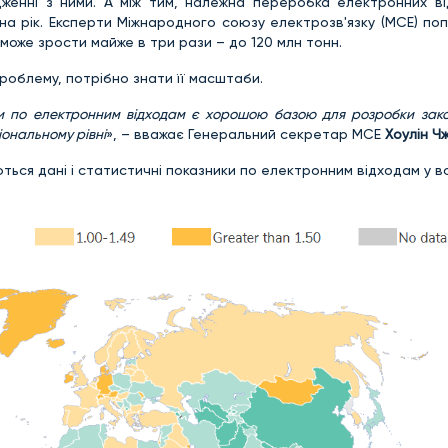
енні з ними. А між тим, належна переробка електронних ві
 на рік. Експерти Міжнародного союзу електрозв'язку (МСЕ) п
може зрости майже в три рази – до 120 млн тонн.
проблему, потрібно знати її масштаби.
зники по електронним відходам є хорошою базою для розробки зак
іональному рівні
», – вважає Генеральний секретар МСЕ
Хоулін Ч
ься дані і статистичні показники по електронним відходам у всь