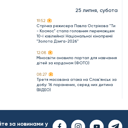
25 липня, субота
19:52
Стрічка режисера Павла Острікова "Ти
- Космос" стала головним переможцем
10-ї ювілейної Національної кінопремії
"Золота Дзиґа-2026"
12:08
Міносвіти оновило портал для навчання
дітей за кордоном (ФОТО)
08:27
Третя масована атака на Слов'янськ за
добу: 16 поранених, серед них дитина
(ВІДЕО)
йте за новинами у