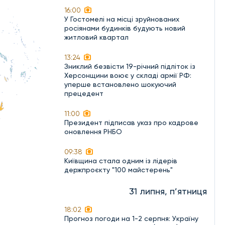
16:00
У Гостомелі на місці зруйнованих
росіянами будинків будують новий
житловий квартал
13:24
Зниклий безвісти 19-річний підліток із
Херсонщини воює у складі армії РФ:
уперше встановлено шокуючий
прецедент
11:00
Президент підписав указ про кадрове
оновлення РНБО
09:38
Київщина стала одним із лідерів
держпроєкту "100 майстерень"
31 липня, п’ятниця
18:02
Прогноз погоди на 1-2 серпня: Україну