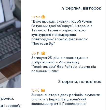
4 серпня, вівторок
09:59
"Дуже вражає, скільки людей Роман
Ратушний досі об'єднує". Інтерв’ю з
Тетяною Терен – журналісткою,
культурною менеджеркою,
співкоординаторкою фестивалю
"Протасів Яр"
08:14
Загинула 25-річна парамедикиня
добровольчого батальйону
"Госпітальєри" Єва Ройтер, відома під
позивним "Еліпс"
3 серпня, понеділок
15:40
Знищена історія двох регіонів: окупанти
троніки.
спалили у Бериславі дерев'яний
козацький храм із Переволочної
а і здоров'я