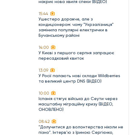
накриє нова хвиля спеки (ВІДЕО)
15:44
Ушестеро дорожче, але з
кондиціонером: чому "Укрзалізниця"
замінила популярні електрички в
Бучанському районі
14:00
У Києві з першого серпня запрацює
пересадковий квиток
13:09
У Росії палають нові склади Wildberries
та великий центр DNS (ВІДЕО)
10:00
Іспанія стягує війська до Сеути через
масштабну міграційну кризу (ВІДЕО,
ОНОВЛЕНО)
08:42
"Долучитися до волонтерства ніколи не
пізно". Інтерв’ю з Іриною Сергієнко,