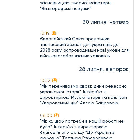
засновницею творчої майстерні
"Вишгородські павучки"
30 липня, четвер
10:14
Європейський Союз продовжив
тимчасовий захист для українців до
2028 року, запровадивши нові умови для
військовозобов'язаних чоловіків
28 липня, вівторок
10:32
"Ми переживаємо своєрідний ренесанс
української історії". Інтерв’ю з
директоркою Музею історії та культури
"Уваровський дім" Аллою Багіровою
08:00
"Мрію, щоб потреби в нашій роботі не
було". Інтерв’ю з директоркою
благодійного фонду "До України з
любов’ю" Тетяною Рябоволовою