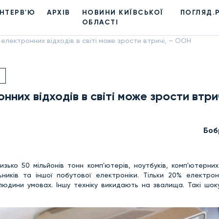
ІНТЕРВ'Ю
АРХІВ
НОВИНИ КИЇВСЬКОЇ
ПОГЛЯД.
ОБЛАСТІ
електронних відходів в світі може зрости втричі, – ООН
них відходів в світі може зрости втрич
Боб
зько 50 мільйонів тонн комп'ютерів, ноутбуків, комп'ютерних
ьників та іншої побутової електроніки. Тільки 20% електрон
людини умовах. Іншу техніку викидають на звалища. Такі шо