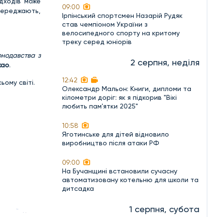
дходів може
09:00
опереджають,
Ірпінський спортсмен Назарій Рудяк
став чемпіоном України з
велосипедного спорту на критому
треку серед юніорів
онодавства з
2 серпня, неділя
жао
.
12:42
ому світі.
Олександр Мальон: Книги, дипломи та
кілометри доріг: як я підкорив "Вікі
любить пам'ятки 2025"
10:58
Яготинське для дітей відновило
виробництво після атаки РФ
09:00
На Бучанщині встановили сучасну
автоматизовану котельню для школи та
дитсадка
1 серпня, субота