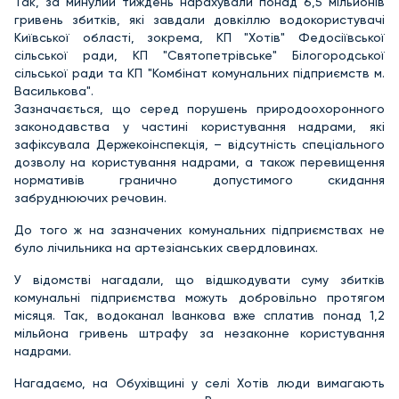
Так, за минулий тиждень нарахували понад 6,5 мільйонів
гривень збитків, які завдали довкіллю водокористувачі
Київської області, зокрема, КП "Хотів" Федосіївської
сільської ради, КП "Святопетрівське" Білогородської
сільської ради та КП "Комбінат комунальних підприємств м.
Василькова".
Зазначається, що серед порушень природоохоронного
законодавства у частині користування надрами, які
зафіксувала Держекоінспекція, – відсутність спеціального
дозволу на користування надрами, а також перевищення
нормативів гранично допустимого скидання
забруднюючих речовин.
До того ж на зазначених комунальних підприємствах не
було лічильника на артезіанських свердловинах.
У відомстві нагадали, що відшкодувати суму збитків
комунальні підприємства можуть добровільно протягом
місяця. Так, водоканал Іванкова вже сплатив понад 1,2
мільйона гривень штрафу за незаконне користування
надрами.
Нагадаємо, на Обухівщині у селі Хотів люди вимагають