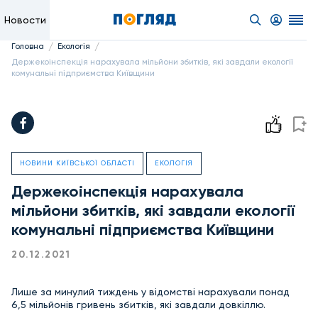
Новости
/
/
Головна
Екологія
Держекоінспекція нарахувала мільйони збитків, які завдали екології
комунальні підприємства Київщини
НОВИНИ КИЇВСЬКОЇ ОБЛАСТІ
ЕКОЛОГІЯ
Держекоінспекція нарахувала
мільйони збитків, які завдали екології
комунальні підприємства Київщини
20.12.2021
Лише за минулий тиждень у відомстві нарахували понад
6,5 мільйонів гривень збитків, які завдали довкіллю.