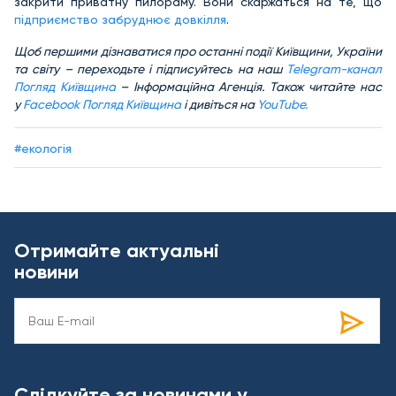
закрити приватну пилораму. Вони скаржаться на те, що
підприємство забруднює довкілля
.
Щоб першими дізнаватися про останні події Київщини, України
та світу – переходьте і підписуйтесь на наш
Telegram-канал
Погляд Київщина
– Інформаційна Агенція. Також читайте нас
у
Facebook Погляд Київщина
і дивіться на
YouTu
be.
#екологія
Отримайте актуальні
новини
Слідкуйте за новинами у