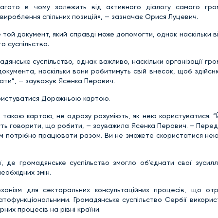
багато в чому залежить від активного діалогу самого гро
вироблення спільних позицій», — зазначає Орися Луцевич.
той документ, який справді може допомогти, однак наскільки в
о суспільства.
дянське суспільство, однак важливо, наскільки організації гр
окумента, наскільки вони робитимуть свій внесок, щоб здійсн
ати”, — зауважує Ясенка Перович.
ористуватися Дорожньою картою.
 з такою картою, не одразу розуміють, як нею користуватися. 
удуть говорити, що робити, — зауважила Ясенка Перович. – Пере
“Вам потрібно працювати разом. Ви не зможете скористатися н
, де громадянське суспільство змогло об’єднати свої зусилл
еобхідних змін.
еханізм для секторальних консультаційних процесів, що от
гатофункціональними. Громадянське суспільство Сербії викорис
них процесів на рівні країни.