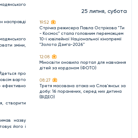
мадянського
25 липня, субота
ін насправді
19:52
Стрічка режисера Павла Острікова "Ти
- Космос" стала головним переможцем
омадянського
10-ї ювілейної Національної кінопремії
"Золота Дзиґа-2026"
ювати зміни,
12:08
Міносвіти оновило портал для навчання
дітей за кордоном (ФОТО)
“Йдеться про
довсім варто
08:27
ею ефективно
Третя масована атака на Слов'янськ за
добу: 16 поранених, серед них дитина
(ВІДЕО)
я, створити
римав назву
товує його і