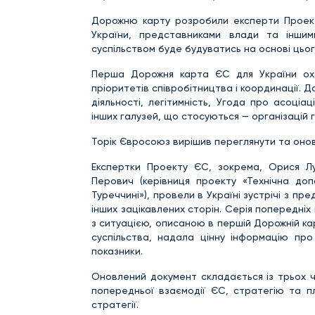
Дорожню карту розробили експерти Проекту
України, представниками влади та іншим
суспільством буде будуватись на основі цьо
Перша Дорожня карта ЄС для України охо
пріоритетів співробітництва і координації. 
діяльності, легітимність, Угода про асоціац
інших галузей, що стосуються — організацій 
Торік Євросоюз вирішив переглянути та оно
Експертки Проекту ЄС, зокрема, Орися Л
Перович (керівниця проекту «Технічна доп
Туреччині»), провели в Україні зустрічі з п
інших зацікавлених сторін. Серія попередніх
з ситуацією, описаною в першій Дорожній ка
суспільства, надала цінну інформацію про
показники.
Оновлений документ складається із трьох ч
попередньої взаємодії ЄС, стратегію та п
стратегії.