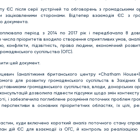
 ЄС після серії зустрічей та обговорень з громадськими ор
и зацікавленими сторонами. Відтепер взаємодія ЄС з гр
го документа.
плювала період з 2014 по 2017 рік і передбачала 8 дов
До числа пріоритетів входило створення сприятливих умов, аналі
ію, конфлікти, підзвітність, права людини, економічний розви
громадянського суспільства (ОГС).
вити цей документ.
уцевич (аналітикиня британського центру «Chatham House»
омога для розвитку громадянського суспільств в Західних 
редставниками громадянського суспільства, влади, донорських ор
 консультацій дозволила підвести підсумки щодо змін контексту 
рті, і забезпечила поглиблене розуміння поточних проблем гр
 перспективи в основних пріоритетних областях, їх цілі, ре
астин, куди включено короткий аналіз поточного стану справ
лан дій ЄС для взаємодії із ОГС, й контроль за реалізацією