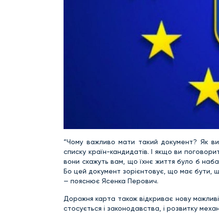
“Чому важливо мати такий документ? Як ви
списку країн-кандидатів. І якщо ви поговор
вони скажуть вам, що їхнє життя було б наб
Бо цей документ зорієнтовує, що має бути, 
— пояснює Ясенка Перович.
Дорожня карта також відкриває нову можлив
стосується і законодавства, і розвитку механ