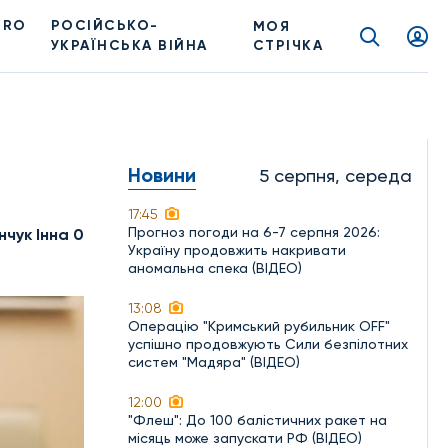
PRO
РОСІЙСЬКО-
МОЯ
УКРАЇНСЬКА ВІЙНА
СТРІЧКА
Новини
5 серпня, середа
17:45
Прогноз погоди на 6-7 серпня 2026:
нчук Інна 0
Україну продовжить накривати
аномальна спека (ВІДЕО)
13:08
Операцію "Кримський рубильник OFF"
успішно продовжують Сили безпілотних
систем "Мадяра" (ВІДЕО)
12:00
"Флеш": До 100 балістичних ракет на
місяць може запускати РФ (ВІДЕО)