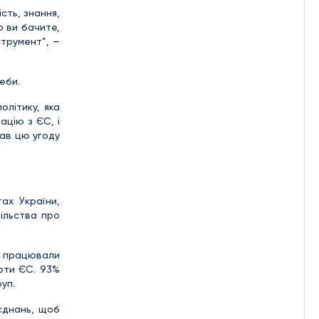
сть, знання,
о ви бачите,
струмент”, —
еби.
літику, яка
ацію з ЄС, і
сав цю угоду
ах України,
пільства про
ні працювали
рти ЄС. 93%
уп.
єднань, щоб