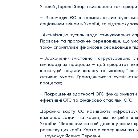
У новій Дорожній карті визначено такі пріори
– Взаємодія ЄС з громадянським суспільс
соціальним змінам в Україні, та підтримку з
–Активізацію зусиль щодо стимулювання сп
Правове та програмне середовище, що умож
також сприятливе фінансове середовище під
– Заохочення змістовної і структурованої уч
міжнародних процесах – цей пріоритет вклю
інституцій завдяки діалогу та взаємодії за
активна участь Громадянського суспільств
процесах;
– Покращення здатності ОГС функціонувати у 
ефективні ОГС та фінансово стабільні ОГС.
Дорожню карту ЄС називають інфраструкт
визначає задачі та кроки, які потрібні д
України. “Зважаючи на свій досвід у різних 
розвитку цих країн. Карта є своєрідним путі
— зауважує Ясенка Перович.