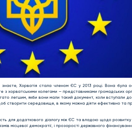
 знаєте, Хорватія стала членом ЄС у 2013 році. Вона була о
ите з хорватськими колегами — представниками громадських орг
агато легшим, якби вони мали такий документ, коли вступали д
щоб створити середовище, в якому можна діяти ефективно та п
ість для додаткового діалогу між ЄС та владою щодо розвитку
ізмів місцевої демократії, і прозорості державного фінансуванн