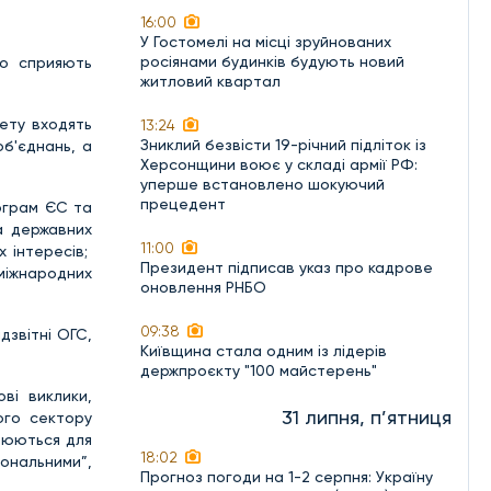
16:00
У Гостомелі на місці зруйнованих
росіянами будинків будують новий
що сприяють
житловий квартал
ету входять
13:24
Зниклий безвісти 19-річний підліток із
б'єднань, а
Херсонщини воює у складі армії РФ:
уперше встановлено шокуючий
прецедент
рограм ЄС та
а державних
11:00
х інтересів;
Президент підписав указ про кадрове
міжнародних
оновлення РНБО
09:38
дзвітні ОГС,
Київщина стала одним із лідерів
держпроєкту "100 майстерень"
ві виклики,
31 липня, п’ятниця
ого сектору
орюються для
18:02
іональними”,
Прогноз погоди на 1-2 серпня: Україну