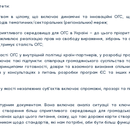
тети:
твом в цілому, що включає динамічні та інноваційні ОГС, 
аходів тематичних/секторальних (регіональних) мереж;
риятливого середовища для ОГС в Україні – до цього пріорит
ливлює реалізацію прав на свободу вираження, зібрань та о
тримує сталість ОГС;
асті ОГС у внутрішній політиці країн-партнерів, у розробці п
чає такі підпункти: співпраця громадянського суспільства т
 принципами готовності, довіри та взаємного визнання спільни
а у консультаціях з питань розробки програм ЄС та інших 
якості незалежних суб'єктів включає спроможні, прозорі та пі
урним документом. Вона включає аналіз ситуації та ключо
ля створення більш сприятливого середовища для громадськ
країнах щодо цього питання, скажу, що такі дорожні карти ств
вником щодо стандартів, які нам потрібні, аби бути більш функц