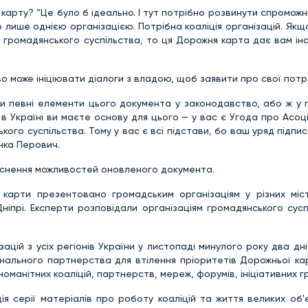
рту? “Це було б ідеально. І тут потрібно розвинути спроможні
лише однією організацією. Потрібна коаліція організацій. Якщ
 громадянського суспільства, то ця Дорожня карта дає вам ін
о може ініціювати діалоги з владою, щоб заявити про свої потр
 певні елементи цього документа у законодавство, або ж у по
в Україні ви маєте основу для цього — у вас є Угода про Асоці
кого суспільства. Тому у вас є всі підстави, бо ваш уряд підпи
нка Перович.
снення можливостей оновленого документа.
карти презентовано громадським організаціям у різних міст
Дніпрі. Експерти розповідали організаціям громадянського сус
ацій з усіх регіонів України у листопаді минулого року два д
нального партнерства для втілення пріоритетів Дорожньої ка
оманітних коаліцій, партнерств, мереж, форумів, ініціативних гр
я серії матеріалів про роботу коаліцій та життя великих об'