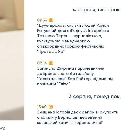
4 серпня, вівторок
09:59
"Дуже вражає, скільки людей Роман
Ратушний досі об'єднує". Інтерв’ю з
Тетяною Терен – журналісткою,
культурною менеджеркою,
співкоординаторкою фестивалю
"Протасів Яр"
08:14
Загинула 25-річна парамедикиня
добровольчого батальйону
"Госпітальєри" Єва Ройтер, відома під
позивним "Еліпс"
3 серпня, понеділок
15:40
Знищена історія двох регіонів: окупанти
спалили у Бериславі дерев'яний
козацький храм із Переволочної
ку.