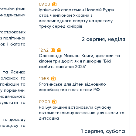
09:00
ганізаціями
Ірпінський спортсмен Назарій Рудяк
омадянським
став чемпіоном України з
велосипедного спорту на критому
треку серед юніорів
гострокових
з політичної
2 серпня, неділя
ток і багато
12:42
Олександр Мальон: Книги, дипломи та
кілометри доріг: як я підкорив "Вікі
любить пам'ятки 2025"
) та Ясенка
Балканах та
10:58
ганізацій та
Яготинське для дітей відновило
виробництво після атаки РФ
у порівнянні
омадянського
09:00
зультати та
На Бучанщині встановили сучасну
автоматизовану котельню для школи та
дитсадка
 та досвіду
 процесу та
1 серпня, субота