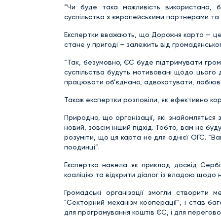
“Чи буде така можливість використана, 
суспільства з європейськими партнерами та 
Експертки вважають, що Дорожня карта — це 
стане у пригоді – залежить від громадянськог
“Так, безумовно, ЄС буде підтримувати грома
суспільства будуть мотивовані щодо цього д
працювати об’єднано, адвокатувати, лобіюв
Також експертки розповіли, як ефективно к
Природно, що організації, які знайомляться
новий, зовсім інший підхід. Тобто, вам не б
розуміти, що ця карта не для однієї ОГС. 
поодинці”.
Експертка навела як приклад досвід Сербії
коаліцію та відкрити діалог із владою щодо н
Громадські організації змогли створити м
"Секторний механізм кооперації", і став ба
для програмування коштів ЄС, і для переговор