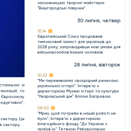
засновницею творчої майстерні
"Вишгородські павучки"
30 липня, четвер
10:14
Європейський Союз продовжив
тимчасовий захист для українців до
2028 року, запровадивши нові умови для
військовозобов'язаних чоловіків
28 липня, вівторок
10:32
"Ми переживаємо своєрідний ренесанс
станньою зі
української історії". Інтерв’ю з
анізацій, то
директоркою Музею історії та культури
"Уваровський дім" Аллою Багіровою
о Євросоюзу.
родуктивно”,
08:00
"Мрію, щоб потреби в нашій роботі не
було". Інтерв’ю з директоркою
 сектору. Це
благодійного фонду "До України з
я сектору.
любов’ю" Тетяною Рябоволовою