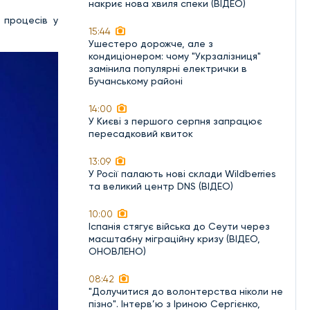
накриє нова хвиля спеки (ВІДЕО)
 процесів у
15:44
Ушестеро дорожче, але з
кондиціонером: чому "Укрзалізниця"
замінила популярні електрички в
Бучанському районі
14:00
У Києві з першого серпня запрацює
пересадковий квиток
13:09
У Росії палають нові склади Wildberries
та великий центр DNS (ВІДЕО)
10:00
Іспанія стягує війська до Сеути через
масштабну міграційну кризу (ВІДЕО,
ОНОВЛЕНО)
08:42
"Долучитися до волонтерства ніколи не
пізно". Інтерв’ю з Іриною Сергієнко,