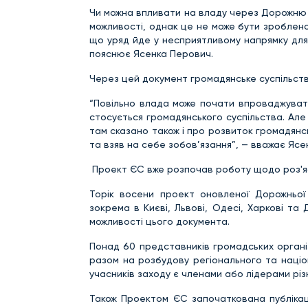
Чи можна впливати на владу через Дорожню ка
можливості, однак це не може бути зроблено 
що уряд йде у несприятливому напрямку для
пояснює Ясенка Перович.
Через цей документ громадянське суспільств
“Повільно влада може почати впроваджувати
стосується громадянського суспільства. Але 
там сказано також і про розвиток громадянсь
та взяв на себе зобов’язання”, — вважає Ясе
Проект ЄС вже розпочав роботу щодо роз'я
Торік восени проект оновленої Дорожньої 
зокрема в Києві, Львові, Одесі, Харкові та 
можливості цього документа.
Понад 60 представників громадських організ
разом на розбудову регіонального та націо
учасників заходу є членами або лідерами різн
Також Проектом ЄС започаткована публікаці