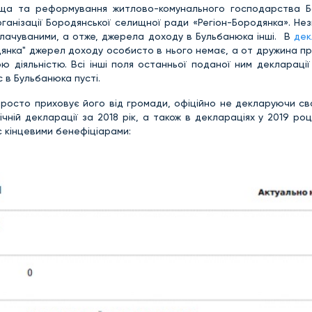
ища та реформування житлово-комунального господарства Б
ганізації Бородянської селищної ради «Регіон-Бородянка». Не
плачуваними, а отже, джерела доходу в Бульбанюка інші. В
дек
одянка" джерел доходу особисто в нього немає, а от дружина 
 діяльністю. Всі інші поля останньої поданої ним декларації 
с в Бульбанюка пусті.
 просто приховує його від громади, офіційно не декларуючи с
чній декларації за 2018 рік, а також в деклараціях у 2019 роц
 є кінцевими бенефіціарами: