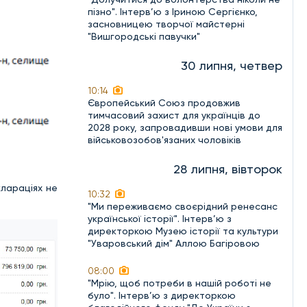
пізно". Інтерв’ю з Іриною Сергієнко,
засновницею творчої майстерні
"Вишгородські павучки"
30 липня, четвер
10:14
Європейський Союз продовжив
тимчасовий захист для українців до
2028 року, запровадивши нові умови для
військовозобов'язаних чоловіків
28 липня, вівторок
клараціях не
10:32
"Ми переживаємо своєрідний ренесанс
української історії". Інтерв’ю з
директоркою Музею історії та культури
"Уваровський дім" Аллою Багіровою
08:00
"Мрію, щоб потреби в нашій роботі не
було". Інтерв’ю з директоркою