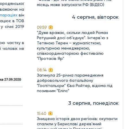
ородянської
місяць може запускати РФ (ВІДЕО)
зважаючи на
лараціях
він
4 серпня, вівторок
працює в ТОВ
у січні 2019
09:59
"Дуже вражає, скільки людей Роман
Ратушний досі об'єднує". Інтерв’ю з
вою частку в
Тетяною Терен – журналісткою,
культурною менеджеркою,
і чоловік не
співкоординаторкою фестивалю
"Протасів Яр"
08:14
Загинула 25-річна парамедикиня
добровольчого батальйону
"Госпітальєри" Єва Ройтер, відома під
позивним "Еліпс"
3 серпня, понеділок
15:40
Знищена історія двох регіонів: окупанти
спалили у Бериславі дерев'яний