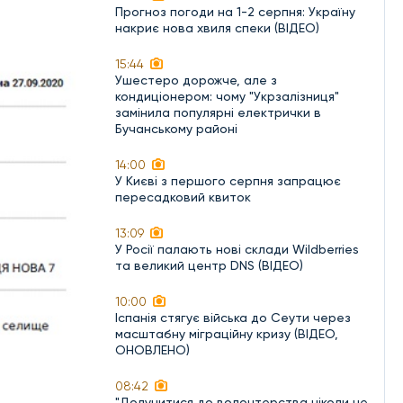
Прогноз погоди на 1-2 серпня: Україну
накриє нова хвиля спеки (ВІДЕО)
15:44
Ушестеро дорожче, але з
кондиціонером: чому "Укрзалізниця"
замінила популярні електрички в
Бучанському районі
14:00
У Києві з першого серпня запрацює
пересадковий квиток
13:09
У Росії палають нові склади Wildberries
та великий центр DNS (ВІДЕО)
10:00
Іспанія стягує війська до Сеути через
масштабну міграційну кризу (ВІДЕО,
ОНОВЛЕНО)
08:42
"Долучитися до волонтерства ніколи не