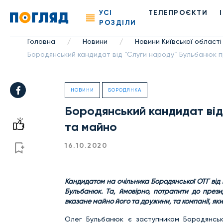
УСІ
ТЕЛЕПРОЄКТИ
РОЗДІЛИ
Головна
Новини
Новини Київської області
/
/
Бородянський кандидат від “Слуги народу” Бульбанюк п
НОВИНИ
БОРОДЯНКА
Бородянський кандидат від
та майно
16.10.2020
Кандидатом на очільника Бородянської ОТГ від
Бульбанюк. Та, ймовірно, потрапити до презид
вказане майно його та дружини, та компанії, як
Олег Бульбанюк є заступником Бородянськ