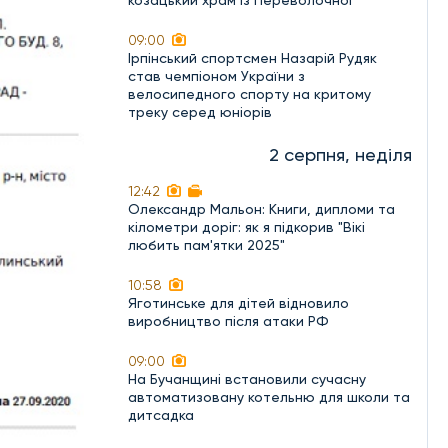
козацький храм із Переволочної
09:00
Ірпінський спортсмен Назарій Рудяк
став чемпіоном України з
велосипедного спорту на критому
треку серед юніорів
2 серпня, неділя
12:42
Олександр Мальон: Книги, дипломи та
кілометри доріг: як я підкорив "Вікі
любить пам'ятки 2025"
10:58
Яготинське для дітей відновило
виробництво після атаки РФ
09:00
На Бучанщині встановили сучасну
автоматизовану котельню для школи та
дитсадка