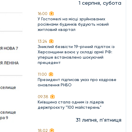
1 серпня, субота
16:00
У Гостомелі на місці зруйнованих
росіянами будинків будують новий
житловий квартал
13:24
Зниклий безвісти 19-річний підліток із
Херсонщини воює у складі армії РФ:
уперше встановлено шокуючий
прецедент
11:00
Президент підписав указ про кадрове
оновлення РНБО
09:38
Київщина стала одним із лідерів
держпроєкту "100 майстерень"
31 липня, п’ятниця
18:02