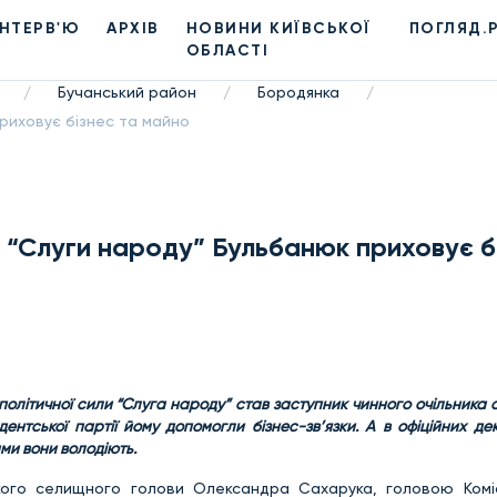
ІНТЕРВ'Ю
АРХІВ
НОВИНИ КИЇВСЬКОЇ
ПОГЛЯД.
ОБЛАСТІ
Бучанський район
Бородянка
/
/
/
риховує бізнес та майно
 “Слуги народу” Бульбанюк приховує б
 політичної сили “Слуга народу” став заступник чинного очільника
ентської партії йому допомогли бізнес-зв’язки. А в офіційних де
ими вони володіють.
ого селищного голови Олександра Сахарука, головою Коміс