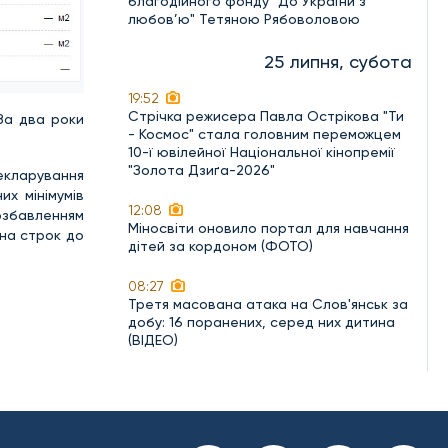
благодійного фонду "До України з
любов’ю" Тетяною Рябоволовою
25 липня, субота
19:52
Стрічка режисера Павла Острікова "Ти
 За два роки
- Космос" стала головним переможцем
10-ї ювілейної Національної кінопремії
"Золота Дзиґа-2026"
екларування
х мінімумів
12:08
позбавленням
Міносвіти оновило портал для навчання
 на строк до
дітей за кордоном (ФОТО)
08:27
Третя масована атака на Слов'янськ за
добу: 16 поранених, серед них дитина
(ВІДЕО)