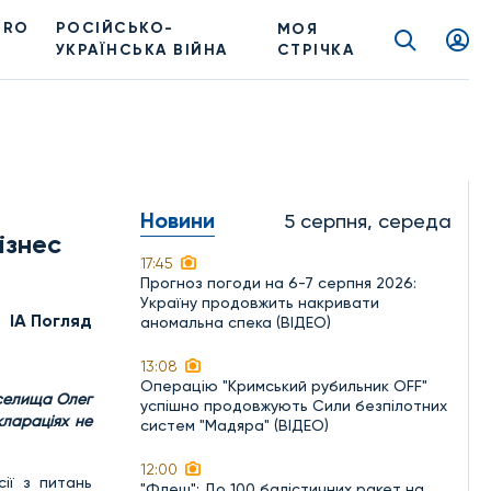
PRO
РОСІЙСЬКО-
МОЯ
УКРАЇНСЬКА ВІЙНА
СТРІЧКА
Новини
5 серпня, середа
ізнес
17:45
Прогноз погоди на 6-7 серпня 2026:
Україну продовжить накривати
ІА Погляд
аномальна спека (ВІДЕО)
13:08
Операцію "Кримський рубильник OFF"
 селища Олег
успішно продовжують Сили безпілотних
клараціях не
систем "Мадяра" (ВІДЕО)
12:00
ії з питань
"Флеш": До 100 балістичних ракет на