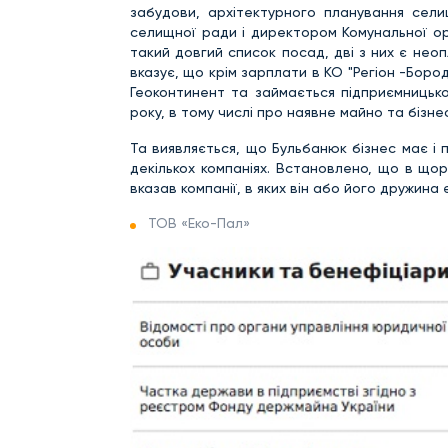
забудови, архітектурного планування сел
селищної ради і директором Комунальної ор
такий довгий список посад, дві з них є нео
вказує, що крім зарплати в КО "Регіон -Бор
Геоконтинент та займається підприємницькою
року, в тому числі про наявне майно та бізне
Та виявляється, що Бульбанюк бізнес має і
декількох компаніях. Встановлено, що в щорі
вказав компанії, в яких він або його дружина
ТОВ «Еко-Пал»