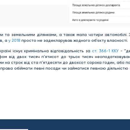
и та земельними ділянками, а також мала чотири автомобілі.
в, а
у 2018
просто не задекларував жодного об’єкту власності.
раїні існує кримінальна відповідальність за
ст. 366-1 ККУ
- “д
фом від двох тисяч п’ятисот до трьох тисяч неоподатковувани
и на строк від ста п’ятдесяти до двохсот сорока годин, або 
м права обіймати певні посади чи займатися певною діяльністю