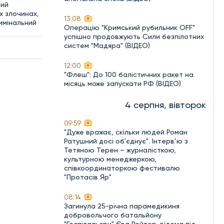
вий
х злочинах,
13:08
имінальний
Операцію "Кримський рубильник OFF"
успішно продовжують Сили безпілотних
систем "Мадяра" (ВІДЕО)
12:00
"Флеш": До 100 балістичних ракет на
місяць може запускати РФ (ВІДЕО)
4 серпня, вівторок
09:59
"Дуже вражає, скільки людей Роман
Ратушний досі об'єднує". Інтерв’ю з
Тетяною Терен – журналісткою,
культурною менеджеркою,
співкоординаторкою фестивалю
"Протасів Яр"
08:14
Загинула 25-річна парамедикиня
добровольчого батальйону