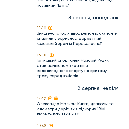
"Госпітальєри" Єва Ройтер, відома під
позивним "Еліпс"
3 серпня, понеділок
15:40
Знищена історія двох регіонів: окупанти
спалили у Бериславі дерев'яний
козацький храм із Переволочної
09:00
Ірпінський спортсмен Назарій Рудяк
став чемпіоном України з
велосипедного спорту на критому
треку серед юніорів
2 серпня, неділя
12:42
Олександр Мальон: Книги, дипломи та
кілометри доріг: як я підкорив "Вікі
любить пам'ятки 2025"
10:58