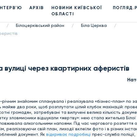
ІНТЕРВ'Ю
АРХІВ
НОВИНИ КИЇВСЬКОЇ
ПОГЛЯД.
ОБЛАСТІ
Білоцерківський район
Біла Церква
/
/
/
феристів
а вулиці через квартирних аферистів
Нат
 28-річним знайомим спланувала і реалізувала «бізнес-план» по 
майже два роки, щоб розплутати цілий клубок махінацій: пров
отні громадян, затребувані та вилучені велика кількість докуме
ку зловмисники відшукали «жертву»: нею стала жителька Білої 
ловживала алкогольними напоями. Під час чергового розпиття о
, реалізовуючи свій план, лиходії вклеїли фото і в різних інста
облений документ. Як
відкриває подробиці
прес-служба поліції,