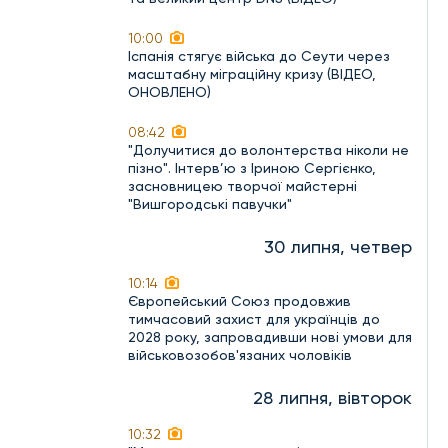
10:00
Іспанія стягує війська до Сеути через
масштабну міграційну кризу (ВІДЕО,
ОНОВЛЕНО)
08:42
"Долучитися до волонтерства ніколи не
пізно". Інтерв’ю з Іриною Сергієнко,
засновницею творчої майстерні
"Вишгородські павучки"
30 липня, четвер
10:14
Європейський Союз продовжив
тимчасовий захист для українців до
2028 року, запровадивши нові умови для
військовозобов'язаних чоловіків
28 липня, вівторок
10:32