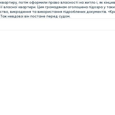
вартиру, потім оформили право власності на житло і, як кінце
 її власної квартири. Цим громадянам оголошена підозра у таки
тво, викрадення та використання підроблених документів. «Кр
. Тож невдовзі він постане перед судом.