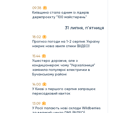
09:38
Київщина стала одним із лідерів
держпроєкту "100 майстерень"
31 липня, п’ятниця
18:02
Прогноз погоди на 1-2 серпня: Україну
накриє нова хвиля спеки (ВІДЕО)
15:44
Ушестеро дорожче, але з
кондиціонером: чому "Укрзалізниця"
замінила популярні електрички в
Бучанському районі
14:00
У Києві з першого серпня запрацює
пересадковий квиток
13:09
У Росії палають нові склади Wildberries
та великий центр DNS (ВІДЕО)