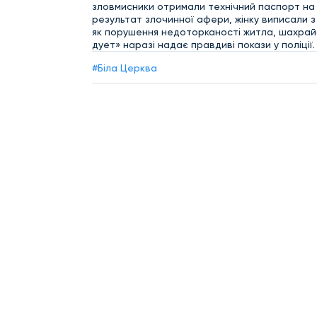
зловмисники отримали технічний паспорт на к
результат злочинної афери, жінку виписали з
як порушення недоторканості житла, шахрайс
дует» наразі надає правдиві покази у поліції
#Біла Церква