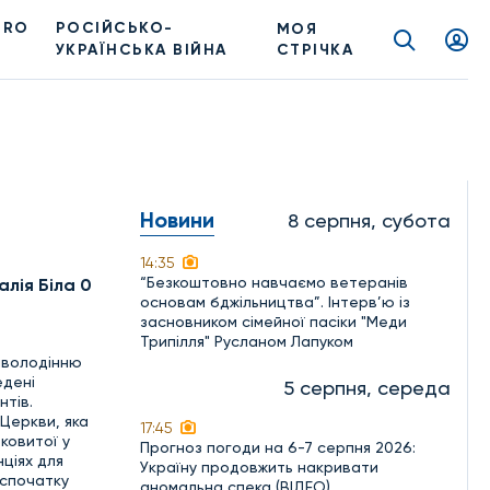
PRO
РОСІЙСЬКО-
МОЯ
УКРАЇНСЬКА ВІЙНА
СТРІЧКА
Новини
8 серпня, субота
14:35
“Безкоштовно навчаємо ветеранів
алія Біла 0
основам бджільництва”. Інтерв’ю із
засновником сімейної пасіки "Меди
Трипілля" Русланом Лапуком
заволодінню
едені
5 серпня, середа
нтів.
Церкви, яка
17:45
ковитої у
Прогноз погоди на 6-7 серпня 2026:
нціях для
Україну продовжить накривати
 спочатку
аномальна спека (ВІДЕО)