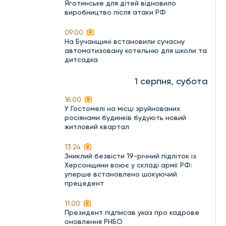
Яготинське для дітей відновило
виробництво після атаки РФ
09:00
На Бучанщині встановили сучасну
автоматизовану котельню для школи та
дитсадка
1 серпня, субота
16:00
У Гостомелі на місці зруйнованих
росіянами будинків будують новий
житловий квартал
13:24
Зниклий безвісти 19-річний підліток із
Херсонщини воює у складі армії РФ:
уперше встановлено шокуючий
прецедент
11:00
Президент підписав указ про кадрове
оновлення РНБО