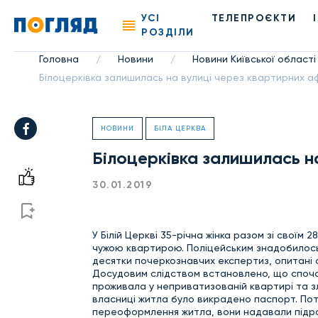
УСІ
ТЕЛЕПРОЄКТИ
РОЗДІЛИ
Головна
Новини
Новини Київської області
/
/
Білоцерківка залишилась на вулиці через квартирних а
НОВИНИ
БІЛА ЦЕРКВА
Білоцерківка залишилась н
30.01.2019
У Білій Церкві 35-річна жінка разом зі своїм
чужою квартирою. Поліцейським знадобилось 
десятки почеркознавчих експертиз, опитані с
Досудовим слідством встановлено, що спочат
проживала у неприватизованій квартирі та з
власниці житла було викрадено паспорт. Потім
переоформлення житла, вони надавали підр