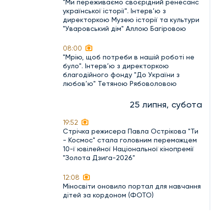
"Ми переживаємо своєрідний ренесанс
української історії". Інтерв’ю з
директоркою Музею історії та культури
"Уваровський дім" Аллою Багіровою
08:00
"Мрію, щоб потреби в нашій роботі не
було". Інтерв’ю з директоркою
благодійного фонду "До України з
любов’ю" Тетяною Рябоволовою
25 липня, субота
19:52
Стрічка режисера Павла Острікова "Ти
- Космос" стала головним переможцем
10-ї ювілейної Національної кінопремії
"Золота Дзиґа-2026"
12:08
Міносвіти оновило портал для навчання
дітей за кордоном (ФОТО)