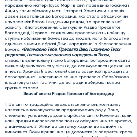
народженню матері Ісуса Марії в сім'ї праведних Іоакима і
Анни у галилейському місті Назареті. Християни з давніх-
давен зверталися до Богородиці, яка стала об’єднуючим
началом між Богом і людським родом, та просили в неї
захисту і благословення. Святкуючи Різдво Пресвятої
Богородиці, Церква і священики прославляють найвищу
ступінь наближення божества до людей, його благодатне
єднання з ними в образі Діви, народженої з благословення
Божого.
«Величаємо Тебе, Пресвята Діво, і шануємо Твоїх
родителів, і всехвальне славимо народження Твоє»,
—
співають величальну пісню Богородиці. Богородичні свята
пишно відзначаються у місцях, де освячувалися церкви на
її честь. Храмові (престольні) свята зазвичай проходять з
богослужінням і наступною за ним трапезою. Обов’язково
влаштовуються гостини, де всі родичі збираються за
круглим столом.
Звичаї свята Різдва Пресвятої Богородиці
1. Це свято традиційно вважається жіночим, коли жінку
належить вшановувати як продовжувачку роду. Воно,
очевидно, успадковує давнє арійське свято Рожениць, коли
наші предки висловлювали подяку опікунам нив та врожаю,
дідам-ладам. 2. Жінки до світанку ходили до водойм та
вмивалися. Вони вірили, що це допоможе їм зберегти красу