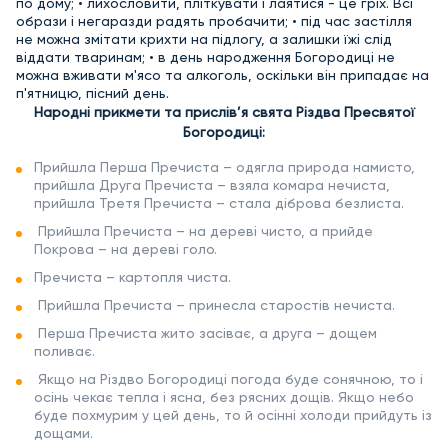
по дому; • лихословити, пліткувати і лаятися - це гріх. Всі
образи і негаразди радять пробачити; • під час застілля
не можна змітати крихти на підлогу, а залишки їжі слід
віддати тваринам; • в день народження Богородиці не
можна вживати м'ясо та алкоголь, оскільки він припадає на
п'ятницю, пісний день.
Народні прикмети та прислів’я свята Різдва Пресвятої
Богородиці:
Прийшла Перша Пречиста – одягла природа намисто,
прийшла Друга Пречиста – взяла комара нечиста,
прийшла Третя Пречиста – стала діброва безлиста.
Прийшла Пречиста – на дереві чисто, а прийде
Покрова – на дереві голо.
Пречиста – картопля чиста.
Прийшла Пречиста – принесла старостів нечиста.
Перша Пречиста жито засіває, а друга – дощем
поливає.
Якщо на Різдво Богородиці погода буде сонячною, то і
осінь чекає тепла і ясна, без рясних дощів. Якщо небо
буде похмурим у цей день, то й осінні холоди прийдуть із
дощами.