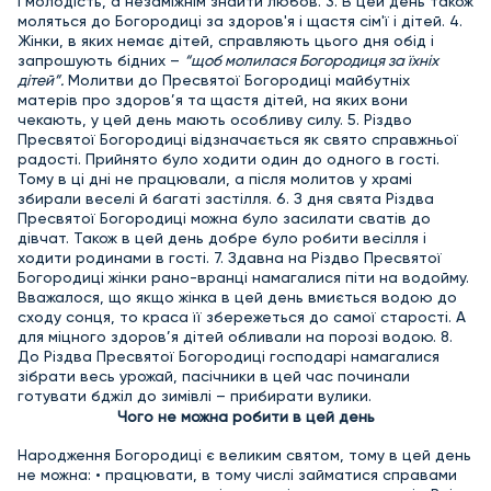
і молодість, а незаміжнім знайти любов. 3. В цей день також
моляться до Богородиці за здоров'я і щастя сім'ї і дітей. 4.
Жiнки, в яких немає дiтей, справляють цього дня обiд i
запрошують бiдних –
“щоб молилася Богородиця за їхніх
дiтей”.
Молитви до Пресвятої Богородиці майбутніх
матерів про здоров’я та щастя дітей, на яких вони
чекають, у цей день мають особливу силу. 5. Різдво
Пресвятої Богородиці відзначається як свято справжньої
радості. Прийнято було ходити один до одного в гості.
Тому в ці дні не працювали, а після молитов у храмі
збирали веселі й багаті застілля. 6. З дня свята Різдва
Пресвятої Богородиці можна було засилати сватів до
дівчат. Також в цей день добре було робити весілля і
ходити родинами в гості. 7. Здавна на Різдво Пресвятої
Богородиці жінки рано-вранці намагалися піти на водойму.
Вважалося, що якщо жінка в цей день вмиється водою до
сходу сонця, то краса її збережеться до самої старості. А
для міцного здоров’я дітей обливали на порозі водою. 8.
До Різдва Пресвятої Богородиці господарі намагалися
зібрати весь урожай, пасічники в цей час починали
готувати бджіл до зимівлі – прибирати вулики.
Чого не можна робити в цей день
Народження Богородиці є великим святом, тому в цей день
не можна: • працювати, в тому числі займатися справами