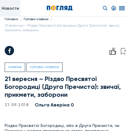
Новости
/
/
Головна
Головні новини
21 вересня – Різдво Пресвятої Богородиці (Друга Пречиста): звичаї,
прикмети, заборони
УКРАЇНА
ГОЛОВНІ НОВИНИ
21 вересня – Різдво Пресвятої
Богородиці (Друга Пречиста): звичаї,
прикмети, заборони
Ольга Аверіна 0
21.09.2018
Різдво Пресвятої Богородиці, або ж Друга Пречиста, чи
Осенини – велике християнське свято, присвячене