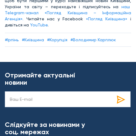
Щоб бути першими у курсі найсвіжіших новин Київщини,
України та світу – переходьте і підписуйтесь на
наш
Telegram-канал «Погляд Київщина – Інформаційна
Агенція».
Читайте нас у Facebook
«Погляд Київщина»
і
дивіться на
YouTube
.
#Ірпінь
#Київщина
#Корупція
#Володимир Карплюк
Отримайте актуальні
новини
Слідкуйте за новинами у
соц. мережах