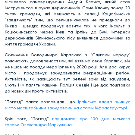
місцевого самоврядування Андрій Клочко, якийй став
інструментом в руках дерибанників. Саме Клочку понад 20
тисяч громадян, які мешкають в селищі Коцюбинське
"завдячують" тим, що селище-анклав не приєднали до
Києва і швидка продовжує возити тих, у кого інсульт, з
Коцюбинського через Київ та Ірпінь до Бучі. Інтереси
дерибанників Біличанського лісу виявилися дорожчими за
життя громадян України.
Сближення Володимира Карплюка з "Слугами народу"
пояснюють домовленостями, які взяв на себе Карплюк, він
не йшов на посаду мера Ірпеня у 2020 році. Але досі курує
місто і продовжує забудовувати рекреаційний регіон.
Активістів, які захищають тут зелені зони від забудови,
б'ють і їм палять машини. Поліція бездіє і це дає поштовхи
до нових дій проти активістів.
“Погляд” також розповідав, що
ірпінська влада знищує
місто масштабними забудовами на старій інфраструктурі
.
Крім того, “Погляд”
повідомляв, про 100 днів міського
голови Олександра Маркушина
.