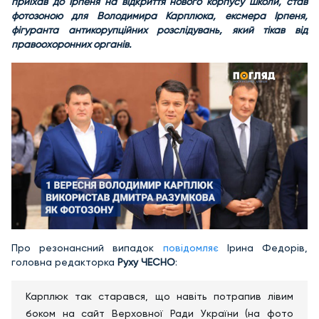
приїхав до Ірпеня на відкриття нового корпусу школи, став
фотозоною для
Володимира Карплюка
, ексмера Ірпеня,
фігуранта антикорупційних розслідувань, який тікав від
правоохоронних органів.
Про резонансний випадок
повідомляє
Ірина Федорів,
головна редакторка
Руху ЧЕСНО
:
Карплюк так старався, що навіть потрапив лівим
боком на сайт Верховної Ради України (на фото