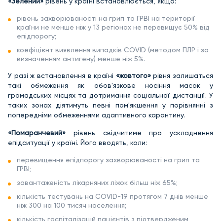
«Зелений»
рівень у країні встановлюється, якщо:
рівень захворюваності на грип та ГРВІ на території
країни не менше ніж у 13 регіонах не перевищує 50% від
епідпорогу;
коефіцієнт виявлення випадків COVID (методом ПЛР і за
визначенням антигену) менше ніж 5%.
У разі ж встановлення в країні
«жовтого»
рівня залишаться
такі обмеження як обов'язкове носіння масок у
громадських місцях та дотримання соціальної дистанції. У
таких зонах діятимуть певні пом'якшення у порівнянні з
попередніми обмеженнями адаптивного карантину.
«Помаранчевий»
рівень свідчитиме про ускладнення
епідситуації у країні. Його вводять, коли:
перевищення епідпорогу захворюваності на грип та
ГРВІ;
завантаженість лікарняних ліжок більш ніж 65%;
кількість тестувань на COVID-19 протягом 7 днів менше
ніж 300 на 100 тисяч населення;
кількість госпіталізацій пацієнтів з підтвердженим