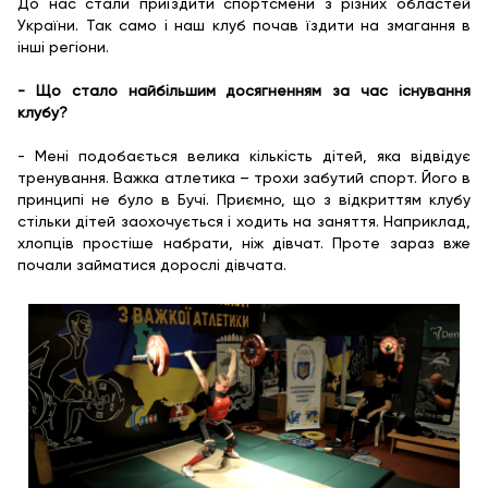
До нас стали приїздити спортсмени з різних областей
України. Так само і наш клуб почав їздити на змагання в
інші регіони.
- Що стало найбільшим досягненням за час існування
клубу?
- Мені подобається велика кількість дітей, яка відвідує
тренування. Важка атлетика – трохи забутий спорт. Його в
принципі не було в Бучі. Приємно, що з відкриттям клубу
стільки дітей заохочується і ходить на заняття. Наприклад,
хлопців простіше набрати, ніж дівчат. Проте зараз вже
почали займатися дорослі дівчата.