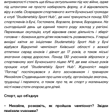
витривалості стають ще більш актуальними під час війни, адже
під штангами не просто набирають форму, а й відновлюють
віру в себе. Осередком спортивного життя Бучанської громади
є клуб "Studenetskiy Sport Hub", де нині тренуються понад 100
спортсменів із Бучі, Гостомеля, Ворзеля, Ірпеня, Бородянки. На
сьогоднішній день це єдиний такого роду заклад у регіоні.
Переживши окупацію, клуб відновив свою діяльність і зберіг
головне – бажання дати дітям можливість розвиватись. У перші
вихідні квітня за ініціативи Studenetskiy Sport Hub у Бучі
відбувся Відкритий чемпіонат Київської області з важкої
атлетики серед юнаків і дівчат до 17 років, а також міські
змагання серед дорослих. Понад 130 учасників зібралися у
спортивному залі Бучанського ліцею №9, де вже кілька років
працює клуб "Studenetskiy Sport Hub". Журналіст медіа
"Погляд" поспілкувався з його засновником і тренером
Михайлом Студенецьким про шлях клубу, організацію змагань,
труднощі і перемоги, а також про те, як спорт у маленькому
місті може стати опорою для дітей.
Спорт, що об’єднує
- Михайле, розкажіть, як пройшов чемпіонат? Звідки
приїхали учасники?