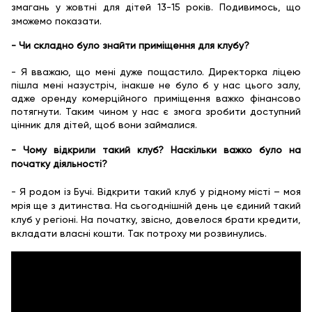
змагань у жовтні для дітей 13-15 років. Подивимось, що
зможемо показати.
- Чи складно було знайти приміщення для клубу?
- Я вважаю, що мені дуже пощастило. Директорка ліцею
пішла мені назустріч, інакше не було б у нас цього залу,
адже оренду комерційного приміщення важко фінансово
потягнути. Таким чином у нас є змога зробити доступний
цінник для дітей, щоб вони займалися.
- Чому відкрили такий клуб? Наскільки важко було на
початку діяльності?
- Я родом із Бучі. Відкрити такий клуб у рідному місті – моя
мрія ще з дитинства. На сьогоднішній день це єдиний такий
клуб у регіоні. На початку, звісно, довелося брати кредити,
вкладати власні кошти. Так потроху ми розвинулись.