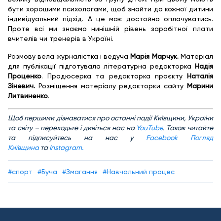
бути хорошими психологами, щоб знайти до кожної дитини
індивідуальний підхід. А це має достойно оплачуватись.
Проте всі ми знаємо нинішній рівень заробітної плати
вчителів чи тренерів в Україні.
Розмову вела журналістка і ведуча
Марія Марчук.
Матеріал
для публікації підготувала літературна редакторка
Надія
Проценко
. Продюсерка та редакторка проєкту
Наталія
Зіневич.
Розміщення матеріалу редакторки сайту
Марини
Литвиненко.
Щоб першими дізнаватися про останні події Київщини, України
та світу – переходьте і дивіться нас на
YouTube
. Також читайте
та підписуйтесь на нас у
Facebook Погляд
Київщина
та
Іnstagram.
#спорт
#Буча
#Змагання
#Навчальний процес