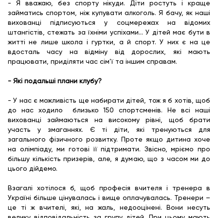
- Я вважаю, без спорту нікуди. Діти ростуть і краще
займатись спортом, ніж купувати алкоголь. Я бачу, як наші
вихованці підписуються у соцмережах на відомих
штангістів, стежать за їхніми успіхами… У дітей має бути в
житті не лише школа і гуртки, а й спорт. У них є на це
вдосталь часу на відміну від дорослих, які мають
працювати, приділяти час сім’ї та іншим справам.
- Які подальші плани клубу?
- У нас є можливість ще набирати дітей, тож я б хотів, щоб
до нас ходило близько 150 спортсменів. Не всі наші
вихованці займаються на високому рівні, щоб брати
участь у змаганнях. Є ті діти, які тренуються для
загального фізичного розвитку. Проте якщо дитина хоче
на олімпіаду, ми готові її підтримати. Звісно, мріємо про
більшу кількість призерів, але, я думаю, що з часом ми до
цього дійдемо.
Взагалі хотілося б, щоб професія вчителя і тренера в
Україні більше цінувалась і вище оплачувалась. Тренери –
це ті ж вчителі, які, на жаль, недооцінені. Вони несуть
велику відповідальність за групу дітей. При цьому мають