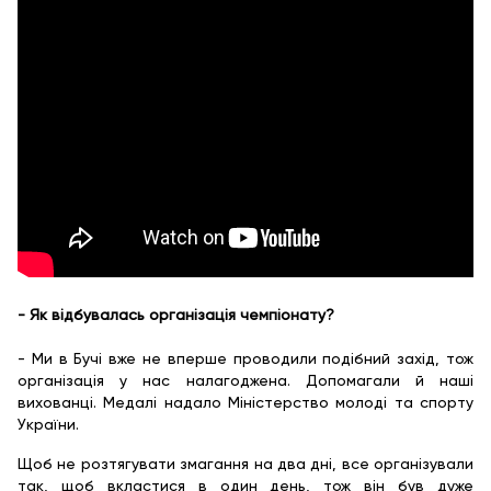
- Як відбувалась організація чемпіонату?
- Ми в Бучі вже не вперше проводили подібний захід, тож
організація у нас налагоджена. Допомагали й наші
вихованці. Медалі надало Міністерство молоді та спорту
України.
Щоб не розтягувати змагання на два дні, все організували
так, щоб вкластися в один день, тож він був дуже