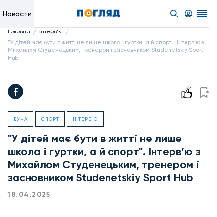
Новости
/
/
Головна
Інтерв'ю
"У дітей має бути в житті не лише школа і гуртки, а й спорт". Інтерв’ю з
Михайлом Студенецьким, тренером і засновником Studenetskiy Sport
Hub
БУЧА
СПОРТ
ІНТЕРВ'Ю
"У дітей має бути в житті не лише
школа і гуртки, а й спорт". Інтерв’ю з
Михайлом Студенецьким, тренером і
засновником Studenetskiy Sport Hub
18.04.2025