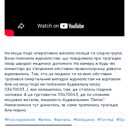
На місце події оперативно виїхала поліція та слідча група.
Вони пояснили журналістам, що повідомила про трагедію
лікар швидкої медичної допомоги. На камеру ж будь-які
коментарі до з'ясування обставин правоохоронці давати
відмовились. Тож, хто ця людина та за яких обставин
трапився смертельний випадок журналістам не відповіли.
Але на місці події ми побачили будівельну каску
(13470033...), яка залишилась там, де сталось падіння
чоловіка. А це гуртожиток (13470041), де за словами
місцевих жителів, мешкають будівельники “Липок”.
Намагаємося тут дізнатись, як саме трапилась трагедія.
Але марно.
#Розслідування
#Ірпінь
#ирпень
#Київщина
#Погляд
#Приір