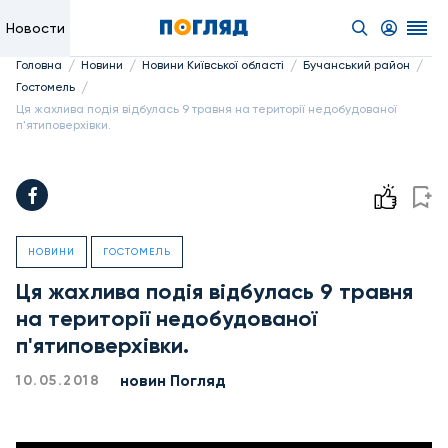
Новости
/
/
/
/
Головна
Новини
Новини Київської області
Бучанський район
/
Гостомель
Ця жахлива подія відбулась 9 травня на території недобудованої
п'ятиповерхівки.
НОВИНИ
ГОСТОМЕЛЬ
Ця жахлива подія відбулась 9 травня
на території недобудованої
п'ятиповерхівки.
новин Погляд
10.05.2018