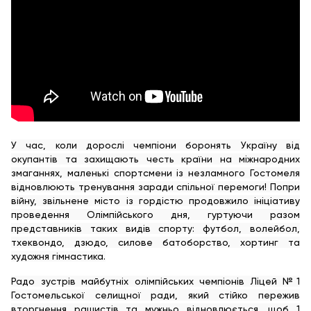
У час, коли дорослі чемпіони боронять Україну від
окупантів та захищають честь країни на міжнародних
змаганнях, маленькі спортсмени із незламного Гостомеля
відновлюють тренування заради спільної перемоги! Попри
війну, звільнене місто із гордістю продовжило ініціативу
проведення Олімпійського дня, гуртуючи разом
представників таких видів спорту: футбол, волейбол,
тхеквондо, дзюдо, силове батоборство, хортинг та
художня гімнастика.
Радо зустрів майбутніх олімпійських чемпіонів Ліцей №1
Гостомельської селищної ради, який стійко пережив
вторгнення рашистів та мужньо відновлюється, щоб 1