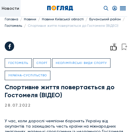
Новости
/
/
/
/
Головна
Новини
Новини Київської області
Бучанський район
/
Гостомель
Спортивне життя повертається до Гостомеля (ВІДЕО)
ГОСТОМЕЛЬ
СПОРТ
НЕОЛІМПІЙСЬКІ ВИДИ СПОРТУ
УКРАЇНА-СУСПІЛЬСТВО
Спортивне життя повертається до
Гостомеля (ВІДЕО)
28.07.2022
У час, коли дорослі чемпіони боронять Україну від
окупантів та захищають честь країни на міжнародних
змаганнях, маленькі спортсмени із незламного Гостомеля