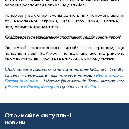
вересня розпочати навчальну діяльність.
Тепер же у всіх спортсменів єдина ціль - перемога вільної
та незалежної України, для чого вони, власне, і
продовжують тренуватися.
Як відбувається відновлення спортивних секцій у місті-герої?
Які емоції переповнюють дітей? І як тренери, що
поповнили лави ЗСУ, хоч і на відстані, але підтримують
своїх вихованців? Про це і не тільки - у нашому сюжеті!
Щ
об першими дізнаватися про останні події Київщини, України
та світу – переходьте і підписуйтесь на наш
Telegram-канал
Погляд Київщина
– Інформаційна Агенція. Також читайте нас
у
Facebook Погляд Київщина
і дивіться на
YouTube
.
Отримайте актуальні
новини