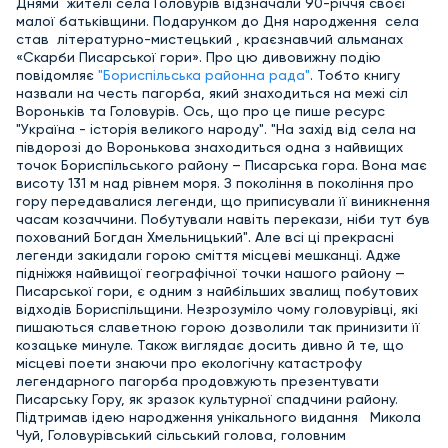
Днями жителі села Головурів відзначали 90-річчя своєї
малої батьківщини. Подарунком до Дня народження села
став літературно-мистецький , краєзнавчий альманах
«Скарби Писарської гори». Про цю дивовижну подію
повідомляє
"Бориспільська районна рада"
. Тобто книгу
назвали на честь пагорба, який знаходиться на межі сіл
Вороньків та Головурів. Ось, що про це пише ресурс
"Україна - історія великого народу". "На захід від села на
півдорозі до Воронькова знаходиться одна з найвищих
точок Бориспільського району – Писарська гора. Вона має
висоту 131 м над рівнем моря. З покоління в покоління про
гору передавалися легенди, що приписували її виникнення
часам козаччини. Побутували навіть перекази, ніби тут був
похований Богдан Хмельницький". Але всі ці прекрасні
легенди закидали горою сміття місцеві мешканці. Адже
підніжжя найвищої географічної точки нашого району —
Писарської гори, є одним з найбільших звалищ побутових
відходів Бориспільщини. Незрозуміло чому головурівці, які
пишаються славетною горою дозволили так принизити її
козацьке минуле. Також виглядає досить дивно й те, що
місцеві поети знаючи про екологічну катастрофу
легендарного пагорба продовжують презентувати
Писарську Гору, як зразок культурної спадчини району.
Підтримав ідею народження унікального видання Микола
Чуй, Головурівський сільський голова, головним