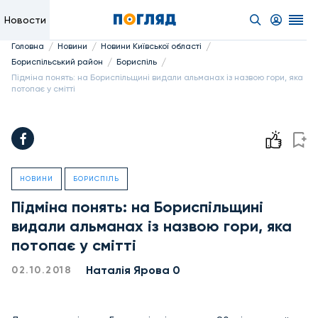
Новости
/
/
/
Головна
Новини
Новини Київської області
/
/
Бориспільський район
Бориспіль
Підміна понять: на Бориспільщині видали альманах із назвою гори, яка
потопає у смітті
НОВИНИ
БОРИСПІЛЬ
Підміна понять: на Бориспільщині
видали альманах із назвою гори, яка
потопає у смітті
Наталія Ярова 0
02.10.2018