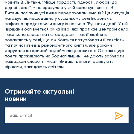
мовить В. Литвин. "Місце гордості, гідності, любові до
рідної землі", - не зрозуміло у якій саме купі сміття В.
Литвин побачив усі вище перераховані емоції? Ця ситуація
нагадує, як нещодавно у сусідньому селі Вороньків
пафосно представили книгу із назвою "Рушники долі". У ній
віршами оспівується річка Іква, яка протікає центром села.
Така вона славетна і стародавня, так її люблять і
поважають у селі, що аж бояться потурбувати її святість
та почистити від різноманітного сміття, яке роками
дарували історичній водоймі місцеві жителі. От такі щирі
поети проживають на Бориспільщині, не дають забувати
нащадкам славетні місця. Видають книги, оспівують
віршами, закидають сміттям.
Отримайте актуальні
новини