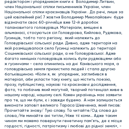
редактором і упорядником книги є Володимир Литвин,
член Національної спілки письменників України, член
Національної спілки краєзнавців України . До речі, лише за
цей ювілейний рік( 7 жовтня Володимир Миколайович буде
відзначати своє 60-річчя)це вже 12-й доробок
талановитого головурівця. Матеріали, вміщені в
альманасі, стосуються сіл Головурова, Кийлова, Рудякова,
Гусинців, тобто того регіону, який належить до
Головурівської сільської ради. Дивно, адже територія на
якій розміщувалося село Гусинці належить до території
Сошниківської сільської ради, а не Головурівської. Адже
багато нинішніх головурівців колись були рудяківцями або
ж гусинчами - села опинились на дні Канівського моря, а
головурівська земля прихистила людей і стала другою
батьківщиною. «Коли я, як упорядник, заглибився в
матеріал, аби укласти таку книгу, що містить поезію,
прозу, публіцистику, наукові та краєзнавчі дослідження,
фото, то побачив який могутній, творчий потенціал живе в
нашому народі, нашому селі. Кожен українець має заявити
про те, що ми були, є і завжди будемо. А нам залишається
виконати заповіт великого Тараса Шевченка, який писав:
Прочитайте знову/ Тую славу. Та читайте/Од слова до
слова,/Не минайте ані титли,/Ніже тії коми… Адже таким
чином ми можемо повернути генетичну пам’ять, де є місце
гордості, гідності, патріотизму і любові до рідної землі», -