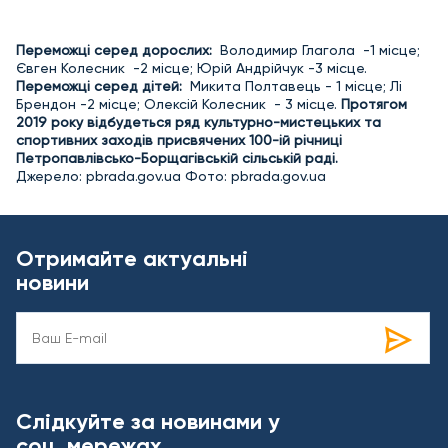
Переможці серед дорослих:
Володимир Глагола -1 місце;
Євген Колесник -2 місце; Юрій Андрійчук -3 місце.
Переможці серед дітей:
Микита Полтавець - 1 місце; Лі
Брендон -2 місце; Олексій Колесник - 3 місце.
Протягом
2019 року відбудеться ряд культурно-мистецьких та
спортивних заходів присвячених 100-ій річниці
Петропавлівсько-Борщагівській сільській раді.
Джерело: pbrada.gov.ua Фото: pbrada.gov.ua
Отримайте актуальні
новини
Слідкуйте за новинами у
соц. мережах