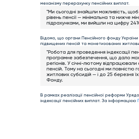
механізму перерахунку пенсійних виплат.
"Ми сьогодні знайшли можливість, щоб
рівень пенсії — мінімальна та нижче м
підрахунками, ми вийшли на цифру 2410
Відомо, що органи Пенсійного фонду України 
підвищених пенсій та монетизованих житлови
"Робота для проведення індексації пе
програмне забезпечення, що дало мож
регіонів. У січні-лютому відпрацюва
пенсій. Тому на сьогодні ми повністю 
житлових субсидій — і до 25 березня їх
Фонду.
В рамках реалізації пенсійної реформи Уряд
індексації пенсійних виплат. За інформацією