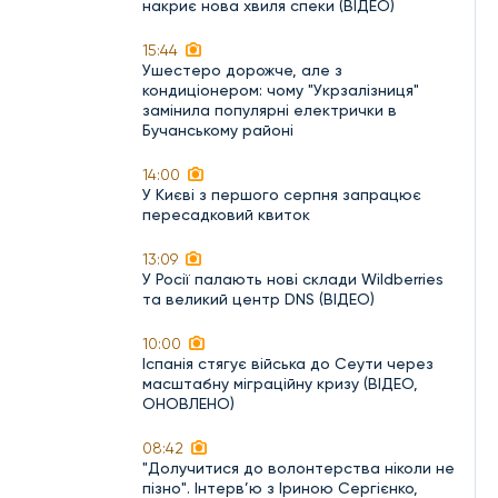
накриє нова хвиля спеки (ВІДЕО)
15:44
Ушестеро дорожче, але з
кондиціонером: чому "Укрзалізниця"
замінила популярні електрички в
Бучанському районі
14:00
У Києві з першого серпня запрацює
пересадковий квиток
13:09
У Росії палають нові склади Wildberries
та великий центр DNS (ВІДЕО)
10:00
Іспанія стягує війська до Сеути через
масштабну міграційну кризу (ВІДЕО,
ОНОВЛЕНО)
08:42
"Долучитися до волонтерства ніколи не
пізно". Інтерв’ю з Іриною Сергієнко,