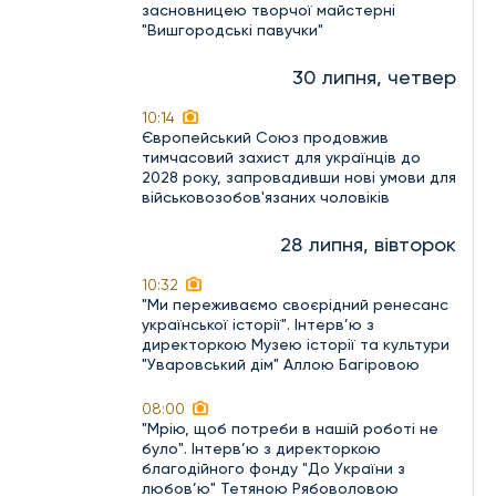
засновницею творчої майстерні
"Вишгородські павучки"
30 липня, четвер
10:14
Європейський Союз продовжив
тимчасовий захист для українців до
2028 року, запровадивши нові умови для
військовозобов'язаних чоловіків
28 липня, вівторок
10:32
"Ми переживаємо своєрідний ренесанс
української історії". Інтерв’ю з
директоркою Музею історії та культури
"Уваровський дім" Аллою Багіровою
08:00
"Мрію, щоб потреби в нашій роботі не
було". Інтерв’ю з директоркою
благодійного фонду "До України з
любов’ю" Тетяною Рябоволовою