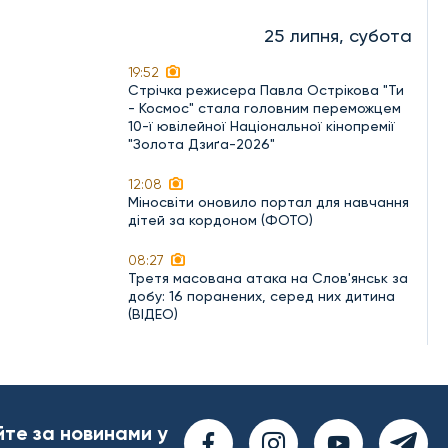
25 липня, субота
19:52
Стрічка режисера Павла Острікова "Ти
- Космос" стала головним переможцем
10-ї ювілейної Національної кінопремії
"Золота Дзиґа-2026"
12:08
Міносвіти оновило портал для навчання
дітей за кордоном (ФОТО)
08:27
Третя масована атака на Слов'янськ за
добу: 16 поранених, серед них дитина
(ВІДЕО)
йте за новинами у