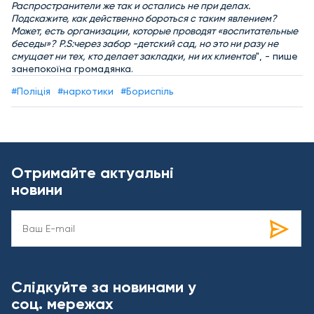
Распространители же так и остались не при делах.
Подскажите, как действенно бороться с таким явлением?
Может, есть организации, которые проводят «воспитательные
беседы»?
P.S:через забор -детский сад, но это ни разу не
смущает ни тех, кто делает закладки, ни их клиентов
", - пише
занепокоїна громадянка.
#Поліція
#наркотики
#Бориспіль
Отримайте актуальні
новини
Слідкуйте за новинами у
соц. мережах