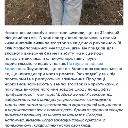
Наздогнавши особу інспектори виявили, що це 32-річний
місцевий житель. В ході поверхневої перевірки в правій
кишені штанів виявили згорток з невідомою речовиною. Зі
слів правопорушника «метадон», який він придбав для
власного вживання без мети збуту. На місце події
патрульні викликали слідчо-оперативну групу
Бориспільського відділу поліції.
Патрульна поліція
Борисполя
Зауважимо, що жителі Борисполя скаржаться на
те, що наркодилери часто роблять "закладки" у них під
парканами і не реагують на зауваження. Продавці
наркотиків заривають у землю згорток із наркотиками, а
покупець викопує його чим завдає шкоду ландшафту
прибудинкової території. "
Добрый вечер! У свекров под
забором частного дома регулярно делают «закладки» в
растениях, потом появляются лица характерной наружности
и перекапывают все в поисках дозы. Время от времени свекры
вызывают полицию, но ничего не меняется. Сегодня,
например, вызвали когда закладку только прятали, а
приехали они , когда клиент искал свой клад.