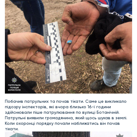
Побачив патрульних та почав тікати. Саме це викликало
підозру інспекторів, які вчора близько 16-ї години
здійснювали піше патрулювання по вулиці Ботанічній.
Патрульні виявили громадянина, який щось шукав в землі.
Коли охоронці порядку почали наближатись він почав
тікати.