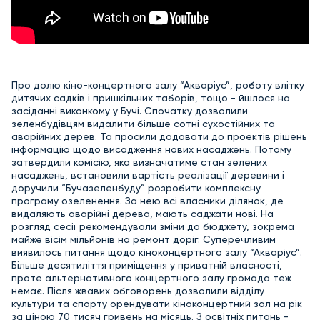
Про долю кіно-концертного залу “Акваріус”, роботу влітку
дитячих садків і пришкільних таборів, тощо - йшлося на
засіданні виконкому у Бучі. Спочатку дозволили
зеленбудівцям видалити більше сотні сухостійних та
аварійних дерев. Та просили додавати до проектів рішень
інформацію щодо висадження нових насаджень. Потому
затвердили комісію, яка визначатиме стан зелених
насаджень, встановили вартість реалізації деревини і
доручили “Бучазеленбуду” розробити комплексну
програму озеленення. За нею всі власники ділянок, де
видаляють аварійні дерева, мають саджати нові. На
розгляд сесії рекомендували зміни до бюджету, зокрема
майже вісім мільйонів на ремонт доріг. Суперечливим
виявилось питання щодо кіноконцертного залу “Акваріус”.
Більше десятиліття приміщення у приватній власності,
проте альтернативного концертного залу громада теж
немає. Після жвавих обговорень дозволили відділу
культури та спорту орендувати кіноконцертний зал на рік
за ціною 70 тисяч гривень на місяць. З освітніх питань -