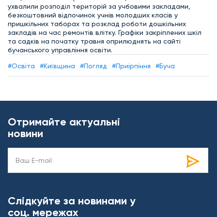
ухвалили розподіл територій за учбовими закладами,
безкоштовний відпочинок учнів молодших класів у
пришкільних таборах та розклад роботи дошкільних
закладів на час ремонтів влітку. Графіки закріплених шкіл
та садків на початку травня оприлюднять на сайті
бучанського управління освіти.
#Освіта
#Київщина
#Погляд
#Приірпіння
#Буча
Отримайте актуальні
новини
Слідкуйте за новинами у
соц. мережах