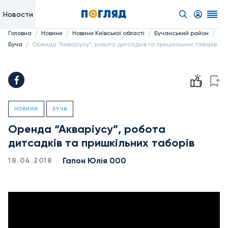
Новости
/
/
/
/
Головна
Новини
Новини Київської області
Бучанський район
/
Буча
Оренда “Акваріусу”, робота дитсадків та пришкільних таборів
НОВИНИ
БУЧА
Оренда “Акваріусу”, робота
дитсадків та пришкільних таборів
Гапон Юлія 000
18.04.2018