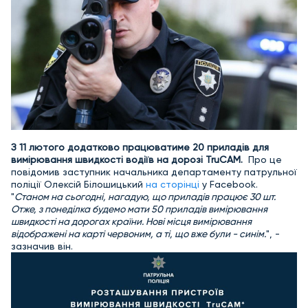
З 11 лютого додатково працюватиме 20 приладів для
вимірювання швидкості водіїв на дорозі TruCAM.
Про це
повідомив заступник начальника департаменту патрульної
поліції Олексій Білошицький
на сторінці
у Facebook.
"
Станом на сьогодні, нагадую, що приладів працює 30 шт.
Отже, з понеділка
будемо мати 50 приладів вимірювання
швидкості на дорогах країни. Нові місця вимірювання
відображені на карті червоним, а ті, що вже були - синім.
", -
зазначив він.