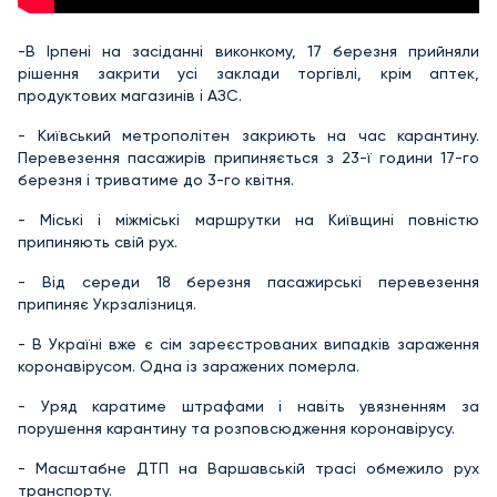
-В Ірпені на засіданні виконкому, 17 березня прийняли
рішення закрити усі заклади торгівлі, крім аптек,
продуктових магазинів і АЗС.
- Київський метрополітен закриють на час карантину.
Перевезення пасажирів припиняється з 23-ї години 17-го
березня і триватиме до 3-го квітня.
- Міські і міжміські маршрутки на Київщині повністю
припиняють свій рух.
- Від середи 18 березня пасажирські перевезення
припиняє Укрзалізниця.
- В Україні вже є сім зареєстрованих випадків зараження
коронавірусом. Одна із заражених померла.
- Уряд каратиме штрафами і навіть увязненням за
порушення карантину та розповсюдження коронавірусу.
- Масштабне ДТП на Варшавській трасі обмежило рух
транспорту.