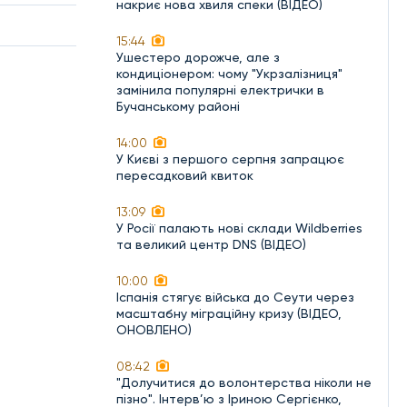
накриє нова хвиля спеки (ВІДЕО)
15:44
Ушестеро дорожче, але з
кондиціонером: чому "Укрзалізниця"
замінила популярні електрички в
Бучанському районі
14:00
У Києві з першого серпня запрацює
пересадковий квиток
13:09
У Росії палають нові склади Wildberries
та великий центр DNS (ВІДЕО)
10:00
Іспанія стягує війська до Сеути через
масштабну міграційну кризу (ВІДЕО,
ОНОВЛЕНО)
08:42
"Долучитися до волонтерства ніколи не
пізно". Інтерв’ю з Іриною Сергієнко,