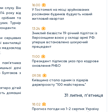
16:00
и слуху. Він
У Гостомелі на місці зруйнованих
14 року від
росіянами будинків будують новий
 срібним та
житловий квартал
хих. Турнір
понденти.
13:24
Зниклий безвісти 19-річний підліток із
Херсонщини воює у складі армії РФ:
ри серцевих
уперше встановлено шокуючий
ї вентиляції
прецедент
ож медзаклад
.
11:00
Президент підписав указ про кадрове
 пам'ятника
оновлення РНБО
лишньої дачі
о Булгаков з
09:38
Київщина стала одним із лідерів
держпроєкту "100 майстерень"
сятеро дітей
ють домашні
31 липня, п’ятниця
18:02
Прогноз погоди на 1-2 серпня: Україну