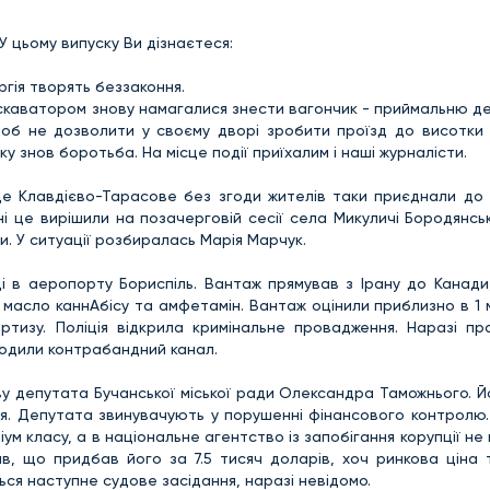
 У цьому випуску Ви дізнаєтеся:
ргія творять беззаконня.
кскаватором знову намагалися знести вагончик - приймальню де
об не дозволити у своєму дворі зробити проїзд до висотки С
ку знов боротьба. На місце події приїхалим і наші журналісти.
ще Клавдієво-Тарасове без згоди жителів таки приєднали до 
і це вирішили на позачерговій сесії села Микуличі Бородянсь
. У ситуації розбиралась Марія Марчук.
ці в аеропорту Бориспіль. Вантаж прямував з Ірану до Канади
, масло каннАбісу та амфетамін. Вантаж оцінили приблизно в 1 
ртизу. Поліція відкрила кримінальне провадження. Наразі пр
годили контрабандний канал.
аву депутата Бучанської міської ради Олександра Таможнього. 
я. Депутата звинувачують у порушенні фінансового контролю.
іум класу, а в національне агентство із запобігання корупції не 
в, що придбав його за 7.5 тисяч доларів, хоч ринкова ціна 
ться наступне судове засідання, наразі невідомо.