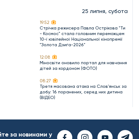
25 липня, субота
19:52
Стрічка режисера Павла Острікова "Ти
- Космос" стала головним переможцем
10-ї ювілейної Національної кінопремії
"Золота Дзиґа-2026"
12:08
Міносвіти оновило портал для навчання
дітей за кордоном (ФОТО)
08:27
Третя масована атака на Слов'янськ за
добу: 16 поранених, серед них дитина
(ВІДЕО)
йте за новинами у