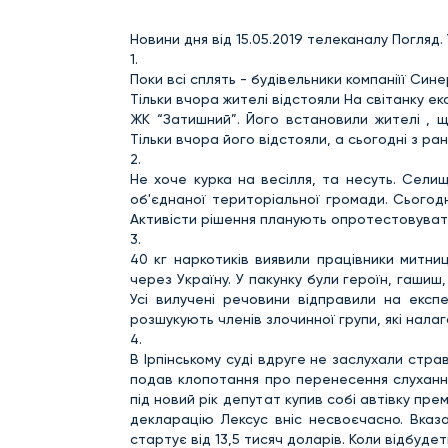
Новини дня від 15.05.2019 телеканалу Погляд.
1.
Поки всі сплять - будівельники компаніїї Сине
Тільки вчора жителі відстояли На світанку е
ЖК “Затишний”. Його встановили жителі , щ
Тільки вчора його відстояли, а сьогодні з ран
2.
Не хоче курка на весілля, та несуть. Сели
об'єднаної територіальної громади. Сьогодн
Активісти рішення планують опротестовувати
3.
40 кг наркотиків виявили працівники митни
через Україну. У пакунку були героїн, гашиш
Усі вилучені речовини відправили на експе
розшукують членів злочинної групи, які нала
4.
В Ірпінському суді вдруге не заслухали стр
подав клопотання про перенесення слуханн
під новий рік депутат купив собі автівку прем
декларацію Лексус вніс несвоєчасно. Вказа
стартує від 13,5 тисяч доларів. Коли відбуде