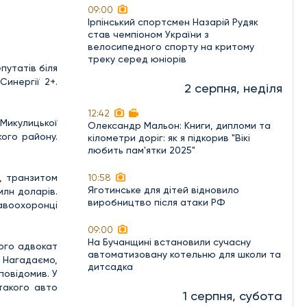
09:00
Ірпінський спортсмен Назарій Рудяк
став чемпіоном України з
велосипедного спорту на критому
треку серед юніорів
путатів біля
инергії 2+.
2 серпня, неділя
12:42
Микулицької
Олександр Мальон: Книги, дипломи та
кого району.
кілометри доріг: як я підкорив "Вікі
любить пам'ятки 2025"
, транзитом
10:58
Яготинське для дітей відновило
млн доларів.
виробництво після атаки РФ
авоохоронці
09:00
На Бучанщині встановили сучасну
Його адвокат
автоматизовану котельню для школи та
 Нагадаємо,
дитсадка
повідомив. У
такого авто
1 серпня, субота