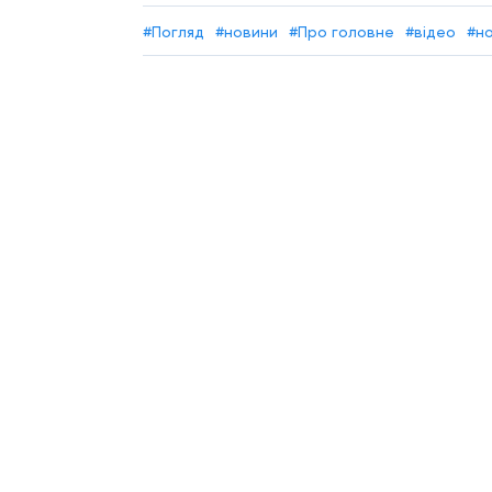
#Погляд
#новини
#Про головне
#відео
#н