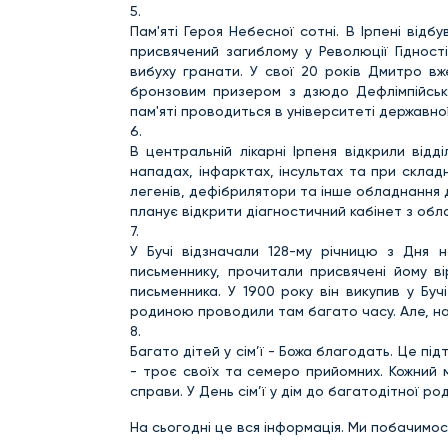
5.
Пам'яті Героя Небесної сотні. В Ірпені відб
присвячений загиблому у Революції Гіднос
вибуху гранати. У свої 20 років Дмитро в
бронзовим призером з дзюдо Дефлімпійських
пам'яті проводиться в університеті державно
6.
В центральній лікарні Ірпеня відкрили від
нападах, інфарктах, інсультах та при складн
легенів, дефібрилятори та інше обладнання 
планує відкрити діагностичний кабінет з об
7.
У Бучі відзначали 128-му річницю з Дня н
письменнику, прочитали присвячені йому ві
письменника. У 1900 року він викупив у Бу
родиною проводили там багато часу. Але, на ж
8.
Багато дітей у сім’ї - Божа благодать. Це пі
- троє своїх та семеро прийомних. Кожний 
справи. У День сім’ї у дім до багатодітної ро
На сьогодні це вся інформація. Ми побачимос