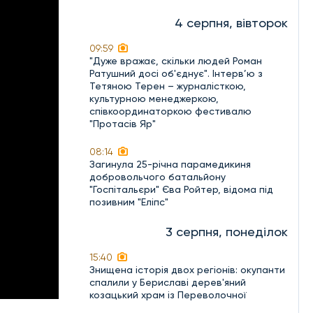
4 серпня, вівторок
09:59
"Дуже вражає, скільки людей Роман
Ратушний досі об'єднує". Інтерв’ю з
Тетяною Терен – журналісткою,
культурною менеджеркою,
співкоординаторкою фестивалю
"Протасів Яр"
08:14
Загинула 25-річна парамедикиня
добровольчого батальйону
"Госпітальєри" Єва Ройтер, відома під
позивним "Еліпс"
3 серпня, понеділок
15:40
Знищена історія двох регіонів: окупанти
спалили у Бериславі дерев'яний
козацький храм із Переволочної