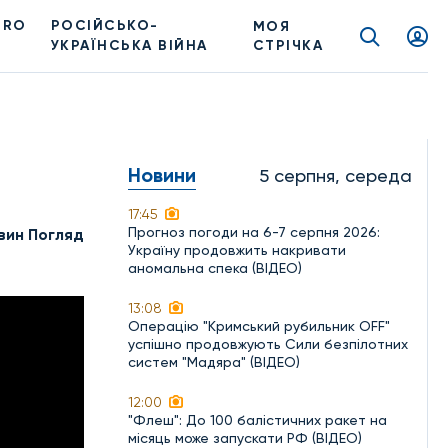
PRO
РОСІЙСЬКО-
МОЯ
УКРАЇНСЬКА ВІЙНА
СТРІЧКА
Новини
5 серпня, середа
17:45
Прогноз погоди на 6-7 серпня 2026:
вин Погляд
Україну продовжить накривати
аномальна спека (ВІДЕО)
13:08
Операцію "Кримський рубильник OFF"
успішно продовжують Сили безпілотних
систем "Мадяра" (ВІДЕО)
12:00
"Флеш": До 100 балістичних ракет на
місяць може запускати РФ (ВІДЕО)