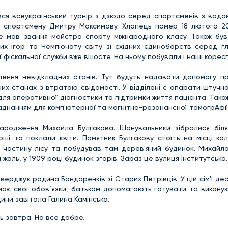
увся всеукраїнський турнір з дзюдо серед спортсменів з вадам
ті спортсмену Дмитру Максимову. Хлопець помер 18 лютого 20
же мав звання майстра спорту міжнародного класу. Також був
 ігор та Чемпіонату світу зі східних єдиноборств серед глу
ї фіскальної служби вже вшосте. На ньому побували і наші корес
ділення невідкладних станів. Тут будуть надавати допомогу п
их станах з втратою свідомості. У відділені є апарати штучно
для оперативної діагностики та підтримки життя пацієнта. Так
ладнанням для комп'ютерної та магнітно-резонансної томогрАфії
ародження Михайла Булгакова. Шанувальники зібралися біля
рші та поклали квіти. Памятник Булгакову стоїть на місці ко
чі частину лісу та побудував там дерев'яний будинок. Михайл
аль, у 1909 році будинок згорів. Зараз це вулиця Інститутська.
дтверджує родина Бондаренків зі Старих Петрівців. У цій сім'ї де
має свої обов’язки, батькам допомагають готувати та викону
дини завітала Галина Камінська.
ь завтра. На все добре.