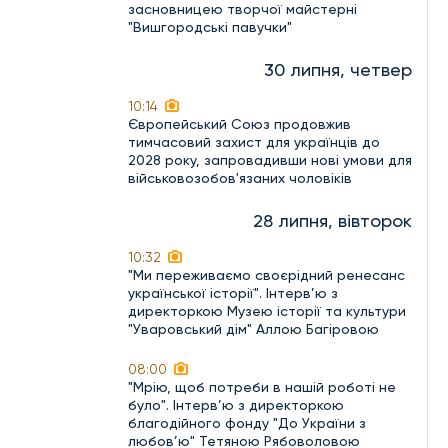
засновницею творчої майстерні
"Вишгородські павучки"
30 липня, четвер
10:14
Європейський Союз продовжив
тимчасовий захист для українців до
2028 року, запровадивши нові умови для
військовозобов'язаних чоловіків
28 липня, вівторок
10:32
"Ми переживаємо своєрідний ренесанс
української історії". Інтерв’ю з
директоркою Музею історії та культури
"Уваровський дім" Аллою Багіровою
08:00
"Мрію, щоб потреби в нашій роботі не
було". Інтерв’ю з директоркою
благодійного фонду "До України з
любов’ю" Тетяною Рябоволовою