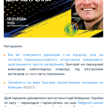
Нагадаємо
Він міг співчувати українцям з-за кордону, але на
початку повномасштабного вторгнення повернувся,
щоб воювати проти загарбників.
Григорій на передовій
виконував найскладніші операції, під обстрілами
витягував із того світу поранених.
.
Загиблого на війні Григорія Цехмістренка поховали на
Київщині
(ВІДЕО).
Щ
об першими дізнаватися про останні події Київщини, України
та світу – переходьте і підписуйтесь на наш
Telegram-канал