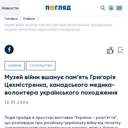
Новости
/
/
Головна
Новини
Музей війни вшанує пам’ять Григорія Цехмістренка, канадського
медика-волонтера українського походження
НОВИНИ
СУСПІЛЬСТВО
Музей війни вшанує пам’ять Григорія
Цехмістренка, канадського медика-
волонтера українського походження
12.01.2024
Подія пройде в просторі виставки "Україна – розп’яття",
що розповідає про російську-українську війну від початку
широкомасштабного вторгнення ворожої армії в Україну.