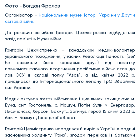
Фото - Богдан Фролов
Організатор –
Національний музей історії України у Другій
світовій війні.
До роковин загибелі Григорія Цехмістренка відбудеться
захід пам’яті в Музеї війни.
Григорій Цехмістренко – канадський медик-волонтер
українського походження, учасник Революції Гідності. Ґреґ
(як називали його канадські друзі) від початку
повномасштабного вторгнення російських військ став до
лав ЗСУ в складі полку "Азов", а від квітня 2022 р.
приєднався до Інтернаціонального легіону ТрО Збройних
сил України.
Медик рятував життя військових і цивільних захищаючи м.
Буча, смт Гостомель, с. Мощун. Потім були м. Енергодар,
Лисичанськ, Херсон, Бахмут… Загинув герой 15 січня 2023 р.
біля м. Бахмут Донецької області.
Григорій Цехмістренко народився й виріс в Україні в родині
засновника холдингу "Райз", згодом переїхав із батьками