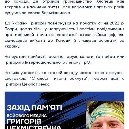
до Канади, де отримав громадянство. Хлопець мав
яскраве й насичене життя, але впродовж багатьох років
сумував за своєю Батьківщиною.
До України Григорій повернувся на початку січня 2022 р.
Попри щораз більшу напруженість і постійні повідомлення
про можливий початок жорстокої атаки військ рф, він
відмовився виїхати до Канади й лишився воювати за
Україну.
На зустріч прийдуть родина, друзі, колеги та побратими
Григорія з Інтернаціонального легіону ТрО.
На всіх учасників та гостей заходу чекає також екскурсія
виставкою "Сталеві титани Бахмута", героєм якої є
Григорій Цехмістренко.