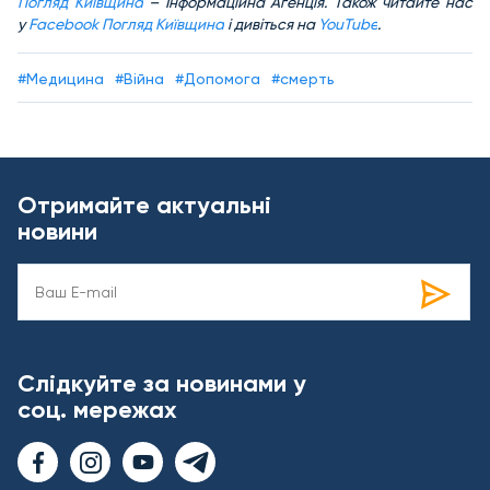
Погляд Київщина
– Інформаційна Агенція. Також читайте нас
у
Facebook Погляд Київщина
і дивіться на
YouTube
.
#Медицина
#Війна
#Допомога
#смерть
Отримайте актуальні
новини
Слідкуйте за новинами у
соц. мережах