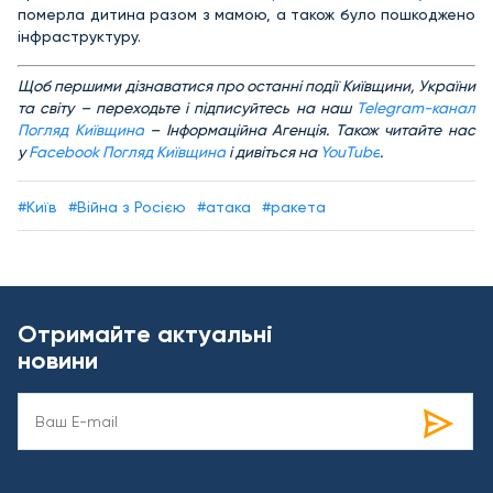
померла дитина разом з мамою, а також було пошкоджено
інфраструктуру.
Щоб першими дізнаватися про останні події Київщини, України
та світу – переходьте і підписуйтесь на наш
Telegram-канал
Погляд Київщина
– Інформаційна Агенція. Також читайте нас
у
Facebook Погляд Київщина
і дивіться на
YouTube
.
#Київ
#Війна з Росією
#атака
#ракета
Отримайте актуальні
новини