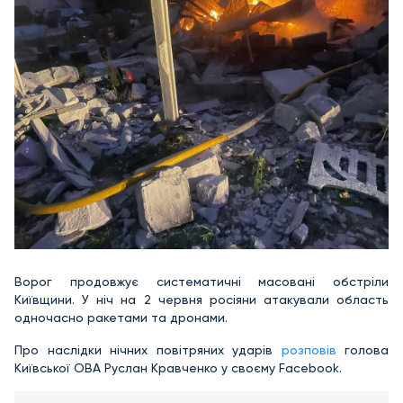
Ворог продовжує систематичні масовані обстріли
Київщини. У ніч на 2 червня росіяни атакували область
одночасно ракетами та дронами.
Про наслідки нічних повітряних ударів
розповів
голова
Київської ОВА Руслан Кравченко у своєму Facebook.