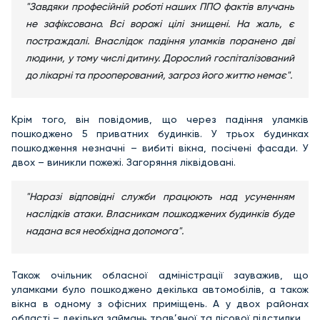
"Завдяки професійній роботі наших ППО фактів влучань
не зафіксовано. Всі ворожі цілі знищені. На жаль, є
постраждалі. Внаслідок падіння уламків поранено дві
людини, у тому числі дитину. Дорослий госпіталізований
до лікарні та прооперований, загроз його життю немає".
Крім того, він повідомив, що через падіння уламків
пошкоджено 5 приватних будинків. У трьох будинках
пошкодження незначні – вибиті вікна, посічені фасади. У
двох – виникли пожежі. Загоряння ліквідовані.
"Наразі відповідні служби працюють над усуненням
наслідків атаки. Власникам пошкоджених будинків буде
надана вся необхідна допомога".
Також очільник обласної адміністрації зауважив, що
уламками було пошкоджено декілька автомобілів, а також
вікна в одному з офісних приміщень. А у двох районах
області – декілька займань трав’яної та лісової підстилки.