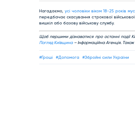
Нагадаємо,
усі чоловіки віком 18-25 років м
передбачає скасування строкової військової 
вишкіл або базову військову службу.
Щоб першими дізнаватися про останні події Ки
Погляд Київщина
– Інформаційна Агенція. Також
#Гроші
#Допомога
#Збройні сили України