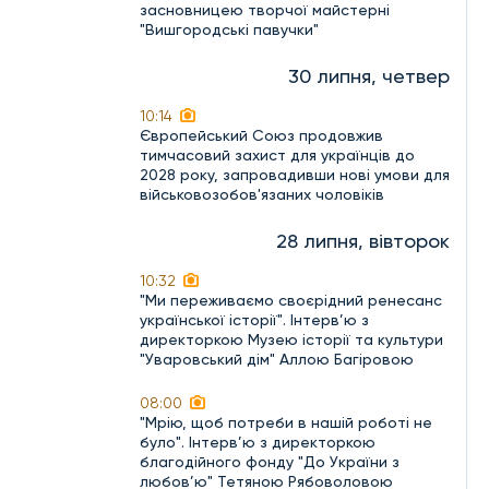
засновницею творчої майстерні
"Вишгородські павучки"
30 липня, четвер
10:14
Європейський Союз продовжив
тимчасовий захист для українців до
2028 року, запровадивши нові умови для
військовозобов'язаних чоловіків
28 липня, вівторок
10:32
"Ми переживаємо своєрідний ренесанс
української історії". Інтерв’ю з
директоркою Музею історії та культури
"Уваровський дім" Аллою Багіровою
08:00
"Мрію, щоб потреби в нашій роботі не
було". Інтерв’ю з директоркою
благодійного фонду "До України з
любов’ю" Тетяною Рябоволовою