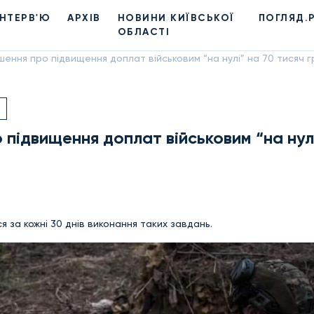
ІНТЕРВ'Ю
АРХІВ
НОВИНИ КИЇВСЬКОЇ
ПОГЛЯД.
ОБЛАСТІ
шення про підвищення доплат військовим “на нулі” на 70 тисяч 
 підвищення доплат військовим “на нул
за кожні 30 днів виконання таких завдань.