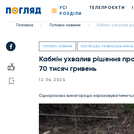
УСІ
ТЕЛЕПРОЄКТИ
РОЗДІЛИ
Головна
Головні новини
Кабмін ухвалив рі
/
/
ГОЛОВНІ НОВИНИ
РОСІЙСЬКО-УКРАЇНСЬКА ВІЙНА
Кабмін ухвалив рішення про
70 тисяч гривень
12.04.2024
Одноразова винагорода нараховуватиметься 