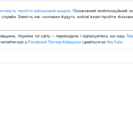
уситимуть пройти військовий вишкіл.
Оновлений мобілізаційний з
служби. Замість неї чоловіки будуть зобов’язані пройти базови
ївщини, України та світу – переходьте і підписуйтесь на наш
Tel
 читайте нас у
Facebook Погляд Київщина
і дивіться на
YouTube
.