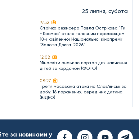
25 липня, субота
19:52
Стрічка режисера Павла Острікова "Ти
- Космос" стала головним переможцем
10-ї ювілейної Національної кінопремії
"Золота Дзиґа-2026"
12:08
Міносвіти оновило портал для навчання
дітей за кордоном (ФОТО)
08:27
Третя масована атака на Слов'янськ за
добу: 16 поранених, серед них дитина
(ВІДЕО)
йте за новинами у