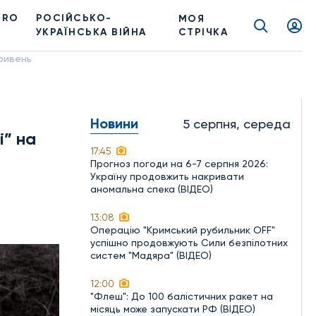
PRO
РОСІЙСЬКО-
МОЯ
УКРАЇНСЬКА ВІЙНА
СТРІЧКА
гривень
Новини
5 серпня, середа
і” на
17:45
Прогноз погоди на 6-7 серпня 2026:
Україну продовжить накривати
аномальна спека (ВІДЕО)
13:08
Операцію "Кримський рубильник OFF"
успішно продовжують Сили безпілотних
систем "Мадяра" (ВІДЕО)
12:00
"Флеш": До 100 балістичних ракет на
місяць може запускати РФ (ВІДЕО)