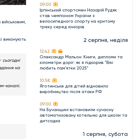
09:00
Ірпінський спортсмен Назарій Рудяк
став чемпіоном України з
велосипедного спорту на критому
 військовим,
треку серед юніорів
кі виконують
2 серпня, неділя
12:42
Олександр Мальон: Книги, дипломи та
 сьогодні
кілометри доріг: як я підкорив "Вікі
авдання на
любить пам'ятки 2025"
10:58
м-каналі.
Яготинське для дітей відновило
виробництво після атаки РФ
09:00
На Бучанщині встановили сучасну
автоматизовану котельню для школи та
дитсадка
1 серпня, субота