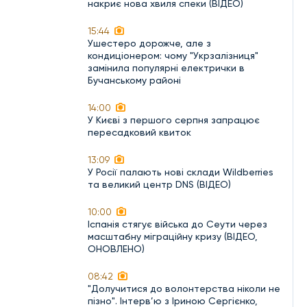
накриє нова хвиля спеки (ВІДЕО)
15:44
Ушестеро дорожче, але з
кондиціонером: чому "Укрзалізниця"
замінила популярні електрички в
Бучанському районі
14:00
У Києві з першого серпня запрацює
пересадковий квиток
13:09
У Росії палають нові склади Wildberries
та великий центр DNS (ВІДЕО)
10:00
Іспанія стягує війська до Сеути через
масштабну міграційну кризу (ВІДЕО,
ОНОВЛЕНО)
08:42
"Долучитися до волонтерства ніколи не
пізно". Інтерв’ю з Іриною Сергієнко,