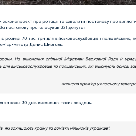
и законопроєкт про ротації та схвалити постанову про виплати
 За постанову проголосував 321 депутат.
в розмірі 70 тис. грн для військовослужбовців і поліцейських, я
ем’єр-міністр Денис Шмигаль.
они. На виконання спільної ініціативи Верховної Ради й уряду
ь для військовослужбовців та поліцейських, які виконують бойові з
написав прем’єр у власному телегра
за кожні 30 днів виконання таких завдань.
, які захищають країну та домівки мільйонів українців".