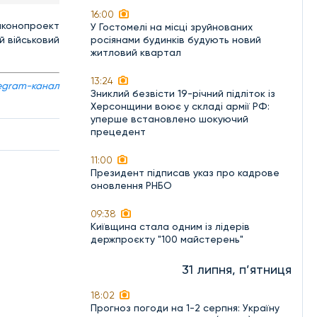
16:00
аконопроект
У Гостомелі на місці зруйнованих
й військовий
росіянами будинків будують новий
житловий квартал
13:24
egram-канал
Зниклий безвісти 19-річний підліток із
Херсонщини воює у складі армії РФ:
уперше встановлено шокуючий
прецедент
11:00
Президент підписав указ про кадрове
оновлення РНБО
09:38
Київщина стала одним із лідерів
держпроєкту "100 майстерень"
31 липня, п’ятниця
18:02
Прогноз погоди на 1-2 серпня: Україну