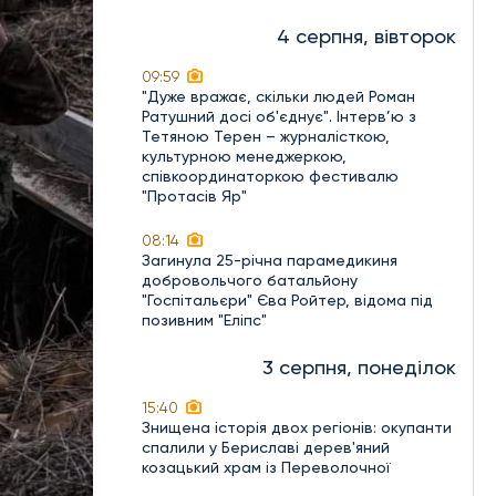
4 серпня, вівторок
09:59
"Дуже вражає, скільки людей Роман
Ратушний досі об'єднує". Інтерв’ю з
Тетяною Терен – журналісткою,
культурною менеджеркою,
співкоординаторкою фестивалю
"Протасів Яр"
08:14
Загинула 25-річна парамедикиня
добровольчого батальйону
"Госпітальєри" Єва Ройтер, відома під
позивним "Еліпс"
3 серпня, понеділок
15:40
Знищена історія двох регіонів: окупанти
спалили у Бериславі дерев'яний
козацький храм із Переволочної