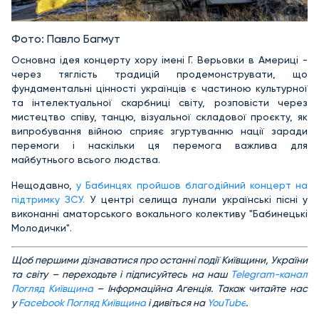
Фото: Павло Багмут
Основна ідея концерту хору імені Г. Верьовки в Америці -
через тяглість традицій продемонструвати, що
фундаментальні цінності українців є частиною культурної
та інтелектуальної скарбниці світу, розповісти через
мистецтво співу, танцю, візуальної складової проєкту, як
випробування війною сприяє згуртуванню нації заради
перемоги і наскільки ця перемога важлива для
майбутнього всього людства.
Нещодавно,
у Бабинцях пройшов благодійний концерт на
підтримку ЗСУ.
У центрі селища лунали українські пісні у
виконанні аматорського вокального колективу "Бабинецькі
Молодички".
Щоб першими дізнаватися про останні події Київщини, України
та світу – переходьте і підписуйтесь на наш
Telegram-канал
Погляд Київщина
– Інформаційна Агенція. Також читайте нас
у
Facebook Погляд Київщина
і дивіться на
YouTube
.