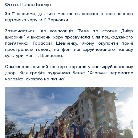
Фото: Павло Багмут
За її словами, для всіх мешканців селища є неоціненною
підтримка хору ім. Г. Верьовки.
Зазначається, що композиція "Реве та стогне Дніпр
широкий" у виконанні хору прозвучала біля пошкодженого
пам’ятника Тарасові Шевченку, якому окупанти тричі
прострелили голову, на фоні напівзруйнованого палацу
культури імені Т. Шевченка.
Сам імпровізований концерт хор дав у напівзруйнованому
дворі біля графіті художника Бенксі "Хлопчик перемагає
чоловіка, схожого на путіна".