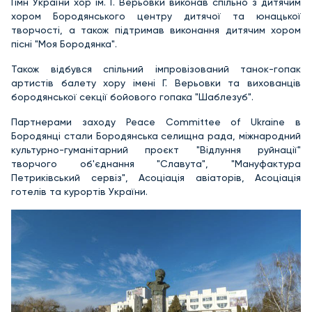
Гімн України хор ім. Г. Верьовки виконав спільно з дитячим
хором Бородянського центру дитячої та юнацької
творчості, а також підтримав виконання дитячим хором
пісні "Моя Бородянка".
Також відбувся спільний імпровізований танок-гопак
артистів балету хору імені Г. Верьовки та вихованців
бородянської секції бойового гопака "Шаблезуб".
Партнерами заходу Peace Committee of Ukraine в
Бородянці стали Бородянська селищна рада, міжнародний
культурно-гуманітарний проєкт "Відлуння руйнації"
творчого об'єднання "Славута", "Мануфактура
Петриківський сервіз", Асоціація авіаторів, Асоціація
готелів та курортів України.