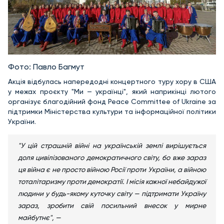
Фото: Павло Багмут
Акція відбулась напередодні концертного туру хору в США
у межах проєкту "Ми — українці", який наприкінці лютого
організує благодійний фонд Peace Committee of Ukraine за
підтримки Міністерства культури та інформаційної політики
України.
"У цій страшній війні на українській землі вирішується
доля цивілізованого демократичного світу, бо вже зараз
ця війна є не просто війною Росії проти України, а війною
тоталітаризму проти демократії. І місія кожної небайдужої
людини у будь-якому куточку світу — підтримати Україну
зараз, зробити свій посильний внесок у мирне
майбутнє", —