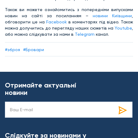
Також ви можете ознайомитись з попередніми випусками
новин на сайті за посиланням –
новини Київщини
,
обговорити це на
Facebook
в коментарях під відео. Також
можна долучитись до перегляду наших сюжетів на
Youtube
,
або можна слідкувати за нами в
Telegram
канал.
#зброя
#Бровари
Отримайте актуальні
новини
Слідкуйте за новинами у