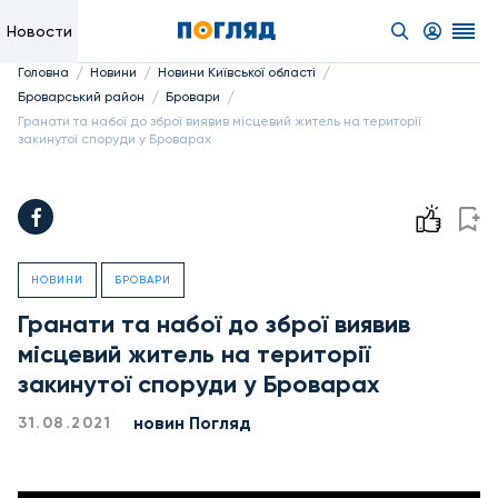
Новости
/
/
/
Головна
Новини
Новини Київської області
/
/
Броварський район
Бровари
Гранати та набої до зброї виявив місцевий житель на території
закинутої споруди у Броварах
НОВИНИ
БРОВАРИ
Гранати та набої до зброї виявив
місцевий житель на території
закинутої споруди у Броварах
новин Погляд
31.08.2021