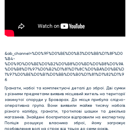
&ab_channel=%D0%9F%D0%BE%D0%B3%D0%BB%D1%8F%D0
%B4-
%D0%9D%D0%BE%D0%B2%D0%B8%D0%BD%D0%B8%D0%9A
%D0%B8%D1%97%D0%B2%D1%81%D1%8C%D0%BA%D0%BE%D
1%97%D0%BE%D0%B1%D0%BB%D0%B0%D1%81%D1%82%D1%9
6
Гранати, набої та комплектуючі деталі до зброї. Дві сумки
з різними предметами виявив місцевий житель на території
закинутої споруди у Броварах. До місця прибула слідчо-
оперативна група. Вони виявили майже тисячу набоїв
різного калібру, гранати, тротилові шашки та декілька
магазинів. Знайдені боєприпаси відправили на експертизу.
Поліція розшукує власника зброї, йому загрожує
позбавлення волі на строк від трьох до семи років.