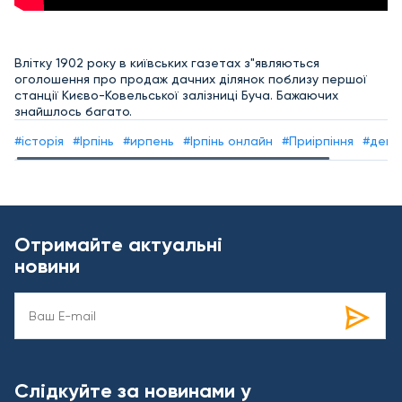
Влітку 1902 року в київських газетах з"являються
оголошення про продаж дачних ділянок поблизу першої
станції Києво-Ковельської залізниці Буча. Бажаючих
знайшлось багато.
#історія
#Ірпінь
#ирпень
#Ірпінь онлайн
#Приірпіння
#день 
Отримайте актуальні
новини
Слідкуйте за новинами у