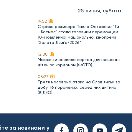
25 липня, субота
19:52
Стрічка режисера Павла Острікова "Ти
- Космос" стала головним переможцем
10-ї ювілейної Національної кінопремії
"Золота Дзиґа-2026"
12:08
Міносвіти оновило портал для навчання
дітей за кордоном (ФОТО)
08:27
Третя масована атака на Слов'янськ за
добу: 16 поранених, серед них дитина
(ВІДЕО)
йте за новинами у