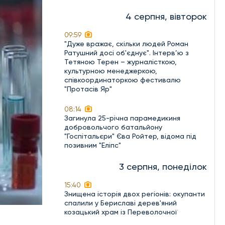
4 серпня, вівторок
09:59
"Дуже вражає, скільки людей Роман
Ратушний досі об'єднує". Інтерв’ю з
Тетяною Терен – журналісткою,
культурною менеджеркою,
співкоординаторкою фестивалю
"Протасів Яр"
08:14
Загинула 25-річна парамедикиня
добровольчого батальйону
"Госпітальєри" Єва Ройтер, відома під
позивним "Еліпс"
3 серпня, понеділок
15:40
Знищена історія двох регіонів: окупанти
спалили у Бериславі дерев'яний
козацький храм із Переволочної