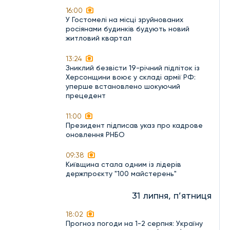
16:00
У Гостомелі на місці зруйнованих
росіянами будинків будують новий
житловий квартал
13:24
Зниклий безвісти 19-річний підліток із
Херсонщини воює у складі армії РФ:
уперше встановлено шокуючий
прецедент
11:00
Президент підписав указ про кадрове
оновлення РНБО
09:38
Київщина стала одним із лідерів
держпроєкту "100 майстерень"
31 липня, п’ятниця
18:02
Прогноз погоди на 1-2 серпня: Україну