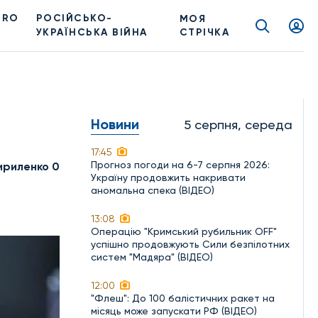
PRO
РОСІЙСЬКО-
МОЯ
УКРАЇНСЬКА ВІЙНА
СТРІЧКА
Новини
5 серпня, середа
17:45
Прогноз погоди на 6-7 серпня 2026:
ириленко 0
Україну продовжить накривати
аномальна спека (ВІДЕО)
13:08
Операцію "Кримський рубильник OFF"
успішно продовжують Сили безпілотних
систем "Мадяра" (ВІДЕО)
12:00
"Флеш": До 100 балістичних ракет на
місяць може запускати РФ (ВІДЕО)