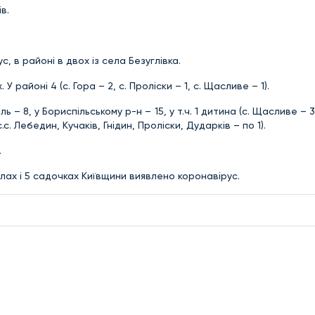
в.
с, в районі в двох із села Безуглівка.
районі 4 (с. Гора – 2, с. Проліски – 1, с. Щасливе – 1).
 – 8, у Бориспільському р-н – 15, у т.ч. 1 дитина (с. Щасливе – 3,
с.с. Лебедин, Кучаків, Гнідин, Проліски, Дударків – по 1).
.
олах і 5 садочках Київщини виявлено коронавірус.