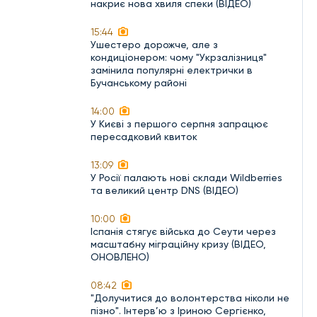
накриє нова хвиля спеки (ВІДЕО)
15:44
Ушестеро дорожче, але з
кондиціонером: чому "Укрзалізниця"
замінила популярні електрички в
Бучанському районі
14:00
У Києві з першого серпня запрацює
пересадковий квиток
13:09
У Росії палають нові склади Wildberries
та великий центр DNS (ВІДЕО)
10:00
Іспанія стягує війська до Сеути через
масштабну міграційну кризу (ВІДЕО,
ОНОВЛЕНО)
08:42
"Долучитися до волонтерства ніколи не
пізно". Інтерв’ю з Іриною Сергієнко,