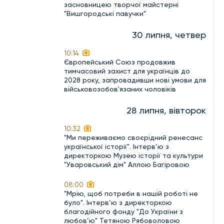
засновницею творчої майстерні
"Вишгородські павучки"
30 липня, четвер
10:14
Європейський Союз продовжив
тимчасовий захист для українців до
2028 року, запровадивши нові умови для
військовозобов'язаних чоловіків
28 липня, вівторок
10:32
"Ми переживаємо своєрідний ренесанс
української історії". Інтерв’ю з
директоркою Музею історії та культури
"Уваровський дім" Аллою Багіровою
08:00
"Мрію, щоб потреби в нашій роботі не
було". Інтерв’ю з директоркою
благодійного фонду "До України з
любов’ю" Тетяною Рябоволовою