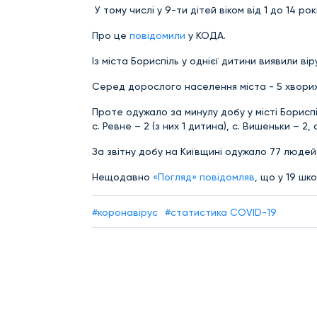
У тому числі у 9-ти дітей віком від 1 до 14 рокі
Про це
повідомили
у КОДА.
Із міста Бориспіль у однієї дитини виявили віру
Серед дорослого населення міста - 5 хворих. У 
Проте одужало за минулу добу у місті Бориспіль
с. Ревне – 2 (з них 1 дитина), с. Вишеньки – 2, 
За звітну добу на Київщині одужало 77 людей
Нещодавно
«Погляд» повідомляв
, що у 19 шк
#коронавірус
#статистика COVID-19