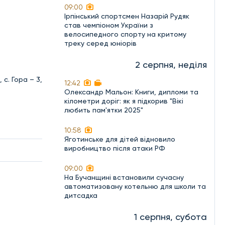
09:00
Ірпінський спортсмен Назарій Рудяк
став чемпіоном України з
велосипедного спорту на критому
треку серед юніорів
2 серпня, неділя
 с. Гора – 3,
12:42
Олександр Мальон: Книги, дипломи та
кілометри доріг: як я підкорив "Вікі
любить пам'ятки 2025"
10:58
Яготинське для дітей відновило
виробництво після атаки РФ
09:00
На Бучанщині встановили сучасну
автоматизовану котельню для школи та
дитсадка
1 серпня, субота