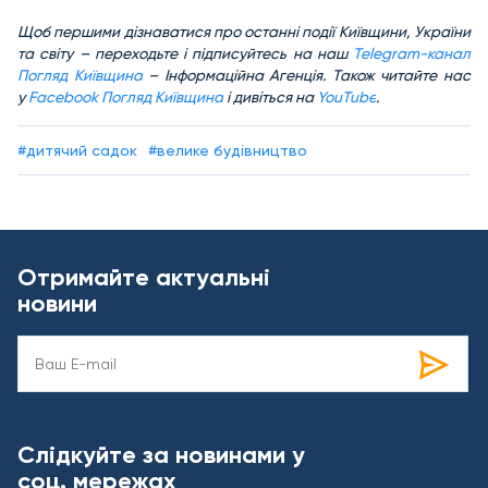
Щоб першими дізнаватися про останні події Київщини, України
та світу – переходьте і підписуйтесь на наш
Telegram-канал
Погляд Київщина
– Інформаційна Агенція. Також читайте нас
у
Facebook Погляд Київщина
і дивіться на
YouTube
.
#дитячий садок
#велике будівництво
Отримайте актуальні
новини
Слідкуйте за новинами у
соц. мережах