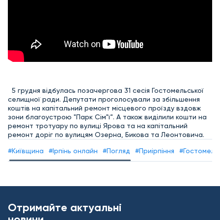
5 грудня відбулась позачергова 31 сесія Гостомельської
селищної ради. Депутати проголосували за збільшення
коштів на капітальний ремонт місцевого проїзду вздовж
зони благоустрою "Парк Сім"ї". А також виділили кошти на
ремонт тротуару по вулиці Ярова та на капітальний
ремонт доріг по вулицям Озерна, Бикова та Леонтовича.
#Київщина
#Ірпінь онлайн
#Погляд
#Приірпіння
#Гостомель
Отримайте актуальні
новини