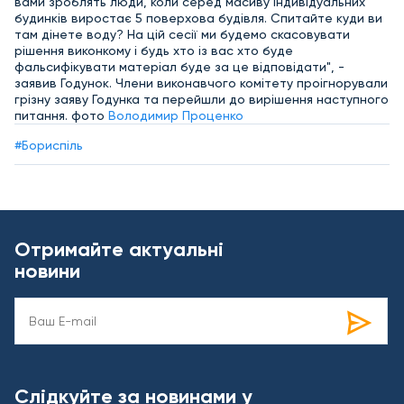
вами зроблять люди, коли серед масиву індивідуальних
будинків виростає 5 поверхова будівля. Спитайте куди ви
там дінете воду? На цій сесії ми будемо скасовувати
рішення виконкому і будь хто із вас хто буде
фальсифікувати матеріал буде за це відповідати", -
заявив Годунок. Члени виконавчого комітету проігнорували
грізну заяву Годунка та перейшли до вирішення наступного
питання. фото
Володимир Проценко
#Бориспіль
Отримайте актуальні
новини
Слідкуйте за новинами у