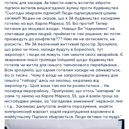
готель для хасидів. Активісти навіть встигли зібрати
підписи жителів вищезгаданої вулиці проти будівництва.
"Сьогодні збирали підписи!!! Люди підписувалися цілими
сім'ями!!! Жоден не сказав, що я ЗА будівництво хасидами
готелю на вул. Карла Маркса, 55. Всі проти!!! Те
пер
питання до місцевої влади... Навіщо Ви "підкилимно" не
спитавши думки людей, приймаєте такі рішення, які потім
призведуть до конфліктів??? Ніякі ми не антисеміти, не
расисти... Ми ЗА безпечний життєвий простір. Зрозуміло,
що рано чи пізно, хасиди будуть в Борисполі, тут
аеропорт, і люди не можуть там чекати своїх авіарейсів. Є
звернення їхньої громади (общини) щодо будівництва
готелів чи житла для їхнього тимчасового перебування...
Всім зрозуміло, що одним готелем хасиди не обмежаться,
бо їх тисячі... Чому б владі не запропонувати ділянку для
їхнього "табору" десь на околиці, недалеко від
аеропорту... Щоб вони там могли розміститися ... Не
посеред мікрорайону... Припускаю, що хтось "напарив" їм
саме ту землю на Карла Маркса, 55, ще й взяли гроші за
містобудівні умови, за "загадкове зникнення" червоної лінії
і т.д... Закликаю депутатів знайти порозуміння, знайти
компромісний варіант задля недопущення ворожнечі в
майбутньому. Підписи збираються. Люди активні та мудрі."