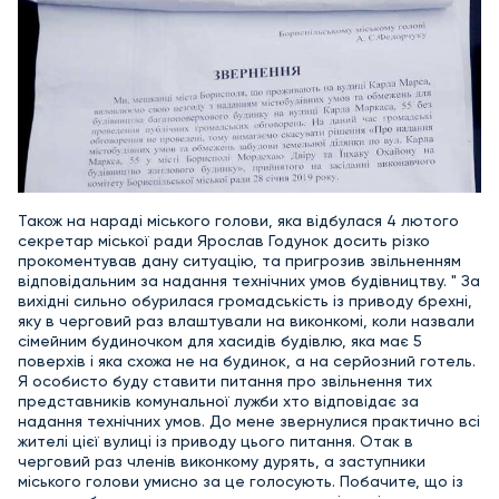
Також на нараді міського голови, яка відбулася 4 лютого
секретар міської ради Ярослав Годунок досить різко
прокоментував дану ситуацію, та пригрозив звільненням
відповідальним за надання технічних умов будівництву. " За
вихідні сильно обурилася громадськість із приводу брехні,
яку в черговий раз влаштували на виконкомі, коли назвали
сімейним будиночком для хасидів будівлю, яка має 5
поверхів і яка схожа не на будинок, а на серйозний готель.
Я особисто буду ставити питання про звільнення тих
представників комунальної лужби хто відповідає за
надання технічних умов. До мене звернулися практично всі
жителі цієї вулиці із приводу цього питання. Отак в
черговий раз членів виконкому дурять, а заступники
міського голови умисно за це голосують. Побачите, що із