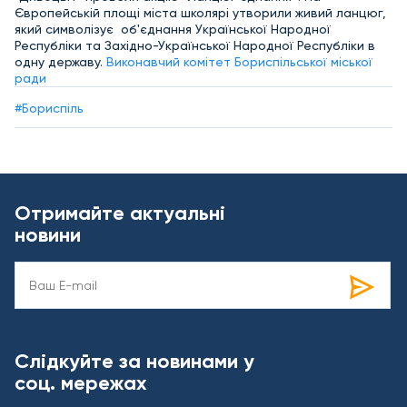
Європейській площі міста школярі утворили живий ланцюг,
який символізує об'єднання Української Народної
Республіки та Західно-Української Народної Республіки в
одну державу.
Виконавчий комітет Бориспільської міської
ради
#Бориспіль
Отримайте актуальні
новини
Слідкуйте за новинами у
соц. мережах