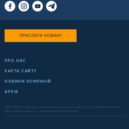
ПРИСЛАТИ НОВИНУ
ПРО НАС
КАРТА САЙТУ
НОВИНИ КОМПАНІЙ
АРХІВ
@2017-
2026
- ІА «Погляд». Використання матеріалів сайту лише за умови посилання
(для інтернет-видань - гіперпосилання) на «Погляд».