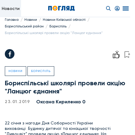
Новости
/
/
/
Головна
Новини
Новини Київської області
/
/
Бориспільський район
Бориспіль
Бориспільські школярі провели акцію "Ланцюг єднання"
НОВИНИ
БОРИСПІЛЬ
Бориспільські школярі провели акцію
"Ланцюг єднання"
Оксана Кириленко 0
23.01.2019
22 січня з нагоди Дня Соборності України
вихованці Будинку дитячої та юнацької творчості
"Дивоцвіт" провели акцію «Ланцюг єднання». На