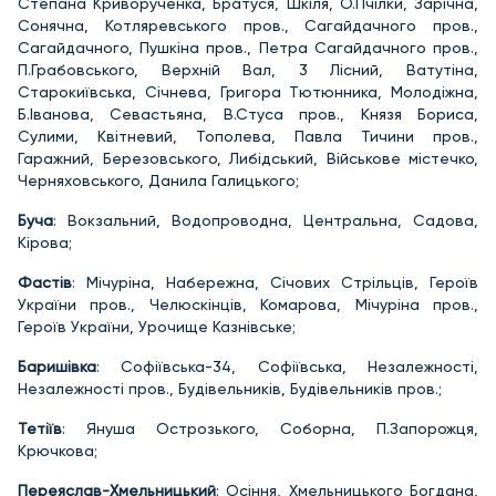
Степана Криворученка, Братуся, Шкіля, О.Пчілки, Зарічна,
Сонячна, Котляревського пров., Сагайдачного пров.,
Сагайдачного, Пушкіна пров., Петра Сагайдачного пров.,
П.Грабовського, Верхній Вал, 3 Лісний, Ватутіна,
Старокиївська, Січнева, Григора Тютюнника, Молодіжна,
Б.Іванова, Севастьяна, В.Стуса пров., Князя Бориса,
Сулими, Квітневий, Тополева, Павла Тичини пров.,
Гаражний, Березовського, Либідський, Військове містечко,
Черняховського, Данила Галицького;
Буча
: Вокзальний, Водопроводна, Центральна, Садова,
Кірова;
Фастів
: Мічуріна, Набережна, Січових Стрільців, Героїв
України пров., Челюскінців, Комарова, Мічуріна пров.,
Героїв України, Урочище Казнівське;
Баришівка
: Софіївська-34, Софіївська, Незалежності,
Незалежності пров., Будівельників, Будівельників пров.;
Тетіїв
: Януша Острозького, Соборна, П.Запорожця,
Крючкова;
Переяслав-Хмельницький
: Осіння, Хмельницького Богдана,