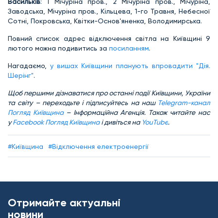
Васильків
: 1 Мічуріна пров., 2 Мічуріна пров., Мічуріна,
Заводська, Мічуріна пров., Кільцева, 1-го Травня, Небесної
Сотні, Покровська, Квітки-Основ'яненка, Володимирська.
Повний список адрес відключення світла на Київщині 9
лютого можна подивитись за
посиланням
.
Нагадаємо,
у вишах Київщини планують впровадити "Дія.
Шерінг"
.
Щоб першими дізнаватися про останні події Київщини, України
та світу – переходьте і підписуйтесь на наш
Telegram-канал
Погляд Київщина
– Інформаційна Агенція. Також читайте нас
у
Facebook Погляд Київщина
і дивіться на
YouTube
.
#Київщина
#Відключення електроенергії
Отримайте актуальні
новини