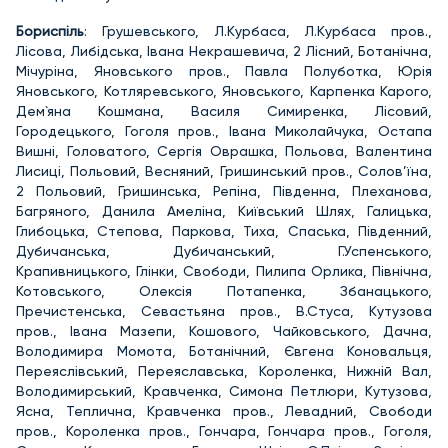
Бориспіль
: Грушевського, Л.Курбаса, Л.Курбаса пров.,
Лісова, Либідська, Івана Некрашевича, 2 Лісний, Ботанічна,
Мічуріна, Яновського пров., Павла Полуботка, Юрія
Яновського, Котляревського, Яновського, Карпенка Карого,
Дем`яна Кошмана, Василя Симиренка, Лісовий,
Городецького, Гоголя пров., Івана Миколайчука, Остапа
Вишні, Головатого, Сергія Оврашка, Польова, Валентина
Лисиці, Польовий, Весняний, Гришинський пров., Солов’їна,
2 Польовий, Гришинська, Репіна, Південна, Плеханова,
Багряного, Данила Амеліна, Київський Шлях, Галицька,
Глибоцька, Степова, Паркова, Тиха, Спаська, Південний,
Дубичанська, Дубичанський, Г.Успенського,
Крапивницького, Глінки, Свободи, Пилипа Орлика, Північна,
Котовського, Олексія Потапенка, Збанацького,
Пречистенська, Севастьяна пров., В.Стуса, Кутузова
пров., Івана Мазепи, Кошового, Чайковського, Дачна,
Володимира Момота, Ботанічний, Євгена Коновальця,
Переяслівський, Переяславська, Короленка, Нижній Вал,
Володимирський, Кравченка, Симона Петлюри, Кутузова,
Ясна, Теплична, Кравченка пров., Левадний, Свободи
пров., Короленка пров., Гончара, Гончара пров., Гоголя,