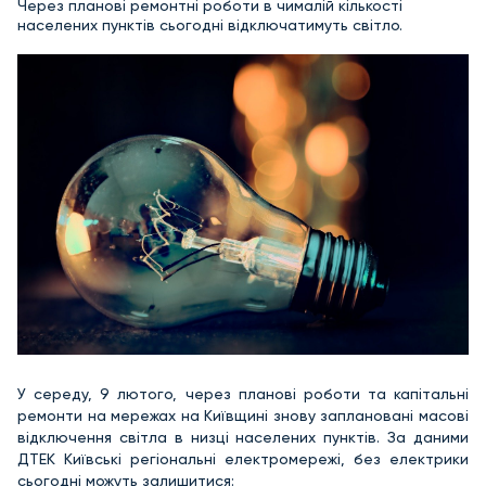
Через планові ремонтні роботи в чималій кількості
населених пунктів сьогодні відключатимуть світло.
У середу, 9 лютого, через планові роботи та капітальні
ремонти на мережах на Київщині знову заплановані масові
відключення світла в низці населених пунктів. За даними
ДТЕК Київські регіональні електромережі, без електрики
сьогодні можуть залишитися: