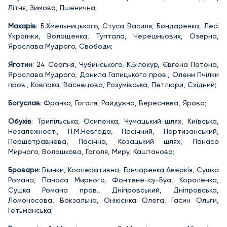
Літня, Зимова, Пшенична;
Макарів
: Б.Хмельницького, Стуса Василя, Бондаренка, Лесі
Українки, Волощенка, Туптала, Черешньових, Озерна,
Ярослава Мудрого, Свободи;
Яготин
: 24 Серпня, Чубинського, К.Білокур, Євгена Патона,
Ярослава Мудрого, Данила Галицького пров., Олени Пчілки
пров., Ковпака, Васнецова, Розумівська, Петлюри, Східний;
Богуслав
: Франка, Гоголя, Райдужна, Вереснева, Ярова;
Обухів
: Трипільська, Осипенка, Чумацький шлях, Київська,
Незалежності, П.М.Невгада, Пасічний, Партизанський,
Першотравнева, Пасічна, Козацький шлях, Панаса
Мирного, Волошкова, Гоголя, Миру, Каштанова;
Бровари
: Глинки, Кооперативна, Гончаренка Аверкія, Сушка
Романа, Панаса Мирного, Фонтене-су-Буа, Короленка,
Сушка Романа пров., Дніпровський, Дніпровська,
Ломоносова, Вокзальна, Онікієнка Олега, Гасин Ольги,
Гетьманська;