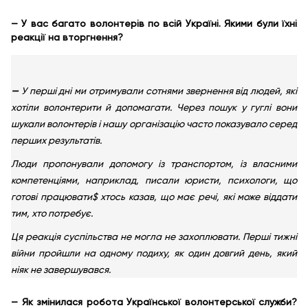
— У вас багато волонтерів по всій Україні. Якими були їхні
реакції на вторгнення?
—
У перші дні ми отримували сотнями звернення від людей, які
хотіли волонтерити й допомагати. Через пошук у гуглі вони
шукали волонтерів і нашу організацію часто показувало серед
перших результатів.
Люди пропонували допомогу із транспортом, із власними
компетенціями, наприклад, писали юристи, психологи, що
готові працювати$ хтось казав, що має речі, які може віддати
тим, хто потребує.
Ця реакція суспільства не могла не захоплювати. Перші тижні
війни пройшли на одному подиху, як один довгий день, який
ніяк не завершувався.
— Як змінилася робота Української волонтерської служби?