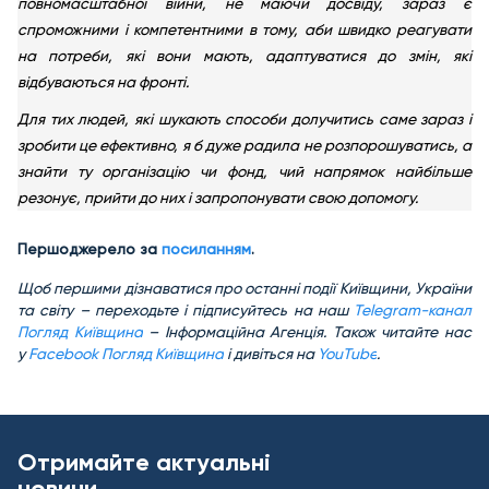
повномасштабної війни, не маючи досвіду, зараз є
спроможними і компетентними в тому, аби швидко реагувати
на потреби, які вони мають, адаптуватися до змін, які
відбуваються на фронті.
Для тих людей, які шукають способи долучитись саме зараз і
зробити це ефективно, я б дуже радила не розпорошуватись, а
знайти ту організацію чи фонд, чий напрямок найбільше
резонує, прийти до них і запропонувати свою допомогу.
Першоджерело за
посиланням
.
Щоб першими дізнаватися про останні події Київщини, України
та світу – переходьте і підписуйтесь на наш
Telegram-канал
Погляд Київщина
– Інформаційна Агенція. Також читайте нас
у
Facebook Погляд Київщина
і дивіться на
YouTube
.
Отримайте актуальні
новини