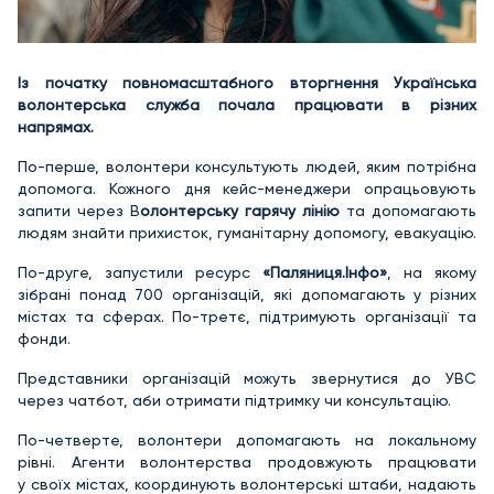
Із початку повномасштабного вторгнення Українська
волонтерська служба почала працювати в різних
напрямах.
По-перше, волонтери консультують людей, яким потрібна
допомога. Кожного дня кейс-менеджери опрацьовують
запити через В
олонтерську гарячу лінію
та допомагають
людям знайти прихисток, гуманітарну допомогу, евакуацію.
По-друге, запустили ресурс
«Паляниця.Інфо»
, на якому
зібрані понад 700 організацій, які допомагають у різних
містах та сферах. По-третє, підтримують організації та
фонди.
Представники організацій можуть звернутися до УВС
через чатбот, аби отримати підтримку чи консультацію.
По-четверте, волонтери допомагають на локальному
рівні. Агенти волонтерства продовжують працювати
у своїх містах, координують волонтерські штаби, надають