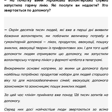
— На початку війни Українська волонтерська служба
запустила гарячу лінію. Які послуги ви надаєте? Хто
звертається по допомогу?
—
Окрім десятків тисяч людей, які вже в перші дні виявили
бажання волонтерити, ми побачили величезну потребу в
гуманітарній допомозі — ліках, продуктах, евакуації, пошуку
зниклих, евакуації тварин із прифронтових зон. І для того щоб
допомогти людям отримувати цю допомогу, ми запустили
волонтерську «гарячу лінію» у форматі чатбота в телеграмі.
Виокремили основні напрями, за якими ця допомога була
найбільш потрібною: продуктові набори для людей старшого
віку та для малозабезпечених сімей; евакуація; допомога
захисникам та захисницям; пошук зниклих людей.
За цей час «лінія» прийняла вже понад 126 тисяч запитів на
допомогу.
Серед них досі найчастіше люди звертаються за всіма