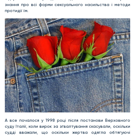
знання про всі форми сексуального насильства і методи
протидії їм.
А все почалося у 1998 році після постанови Верховного
суду Італії, коли вирок за зґвалтування скасували, оскільки
судді вважали, що оскільки жертва одягла обтягуючі