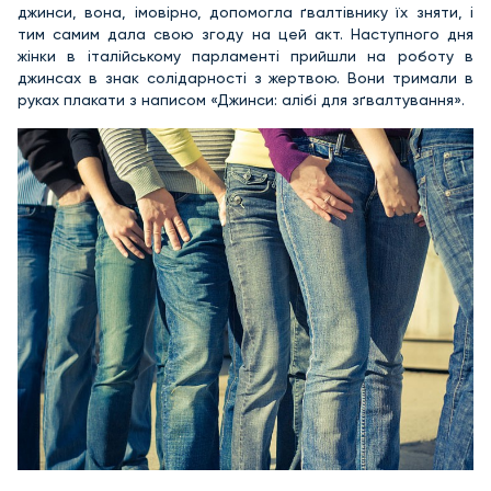
джинси, вона, імовірно, допомогла ґвалтівнику їх зняти, і
тим самим дала свою згоду на цей акт. Наступного дня
жінки в італійському парламенті прийшли на роботу в
джинсах в знак солідарності з жертвою. Вони тримали в
руках плакати з написом «Джинси: алібі для зґвалтування».