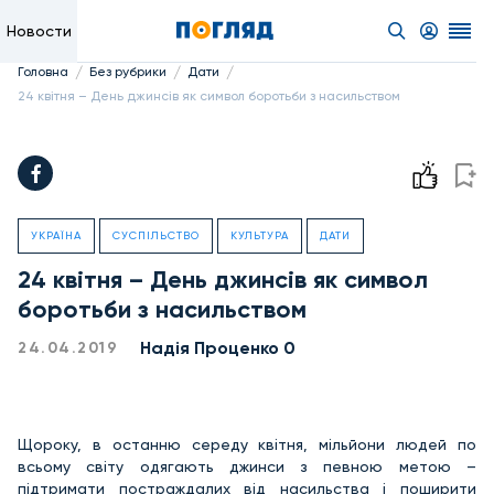
Новости
/
/
/
Головна
Без рубрики
Дати
24 квітня – День джинсів як символ боротьби з насильством
УКРАЇНА
СУСПІЛЬСТВО
КУЛЬТУРА
ДАТИ
24 квітня – День джинсів як символ
боротьби з насильством
Надiя Проценко 0
24.04.2019
Щороку, в останню середу квітня, мільйони людей по
всьому світу одягають джинси з певною метою –
підтримати постраждалих від насильства і поширити