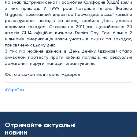
На знак підтримки сенат і асамблея Каліфорнії (США) взяли
з них приклад. У 1999 році Патриція Гігганс (Patricia
Giggans), виконавчий директор Лос-анджелеської комісії з
розслідування нападів на жінок, зробила День джинсів
щорічним заходом. Станом на 2011 рік, щонайменше 20
штатів США офіційно визнали Denim Day. Тоді більше 2
мільйонів американців взяли участь в акціях та заходах,
присвячених цьому дню.
З тих пір носіння джинсів в День деніму (джинсів) стало
символом протесту проти хибних поглядів на сексуальні
домагання, наруги, напади і згвалтування.
Фото з відкритих інтернет-джерел
#Україна
Отримайте актуальні
новини