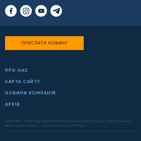
ПРИСЛАТИ НОВИНУ
ПРО НАС
КАРТА САЙТУ
НОВИНИ КОМПАНІЙ
АРХІВ
@2017-
2026
- ІА «Погляд». Використання матеріалів сайту лише за умови посилання
(для інтернет-видань - гіперпосилання) на «Погляд».