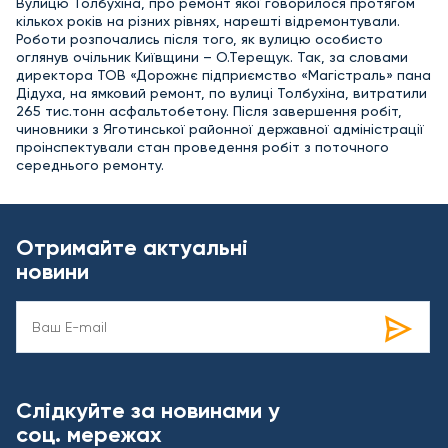
Вулицю Толбухіна, про ремонт якої говорилося протягом
кількох років на різних рівнях, нарешті відремонтували.
Роботи розпочались після того, як вулицю особисто
оглянув очільник Київщини – О.Терещук. Так, за словами
директора ТОВ «Дорожнє підприємство «Магістраль» пана
Дідуха, на ямковий ремонт, по вулиці Толбухіна, витратили
265 тис.тонн асфальтобетону. Після завершення робіт,
чиновники з Яготинської районної державної адміністрації
проінспектували стан проведення робіт з поточного
середнього ремонту.
Отримайте актуальні
новини
Слідкуйте за новинами у
соц. мережах