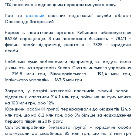
11% порівняно з відповідним періодом минулого року.
Про це
розповів
очільник податкової служби області
Олександр Загорський.
Наразі в податкових органах Київщини обліковуються
86236 спрощенців. З них переважна більшість – 78411 –
фізичні особи-підприємці, решта ж – 7825 – юридичні
особи.
Найбільші суми забезпечили підприємці, які ведуть свою
діяльність на територіях Києво-Святошинського управління
– 216,8 млн грн, Білоцерківського – 191,4 млн грн,
Ірпінського управлінь – 163,5 млн грн.
Зокрема, у розрізі категорій платників фізичні особи–
підприємці сплатили 914,1 млн грн, збільшивши суму майже
на 100 млн грн, або 12%.
Юридичні особи (ІІІ група) перерахували до бюджетів 124,6
млн грн, що на 6,2 млн грн, або 5% більше за надходження
першого півріччя 2019 року.
Сільгоспвиробники (четверта група) – юридичні особи
спрямували до скарбниць 85 млн грн, що на 2 млн грн