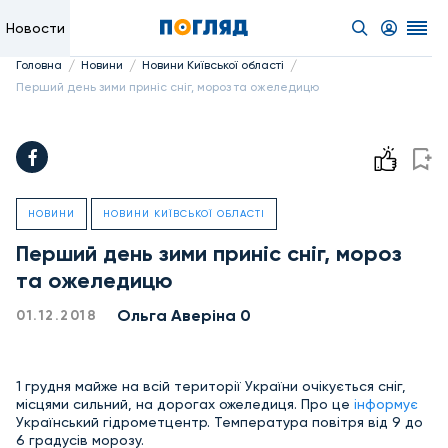
Новости
/
/
/
Головна
Новини
Новини Київської області
Перший день зими приніс сніг, мороз та ожеледицю
НОВИНИ
НОВИНИ КИЇВСЬКОЇ ОБЛАСТІ
Перший день зими приніс сніг, мороз
та ожеледицю
Ольга Аверіна 0
01.12.2018
1 грудня майже на всій території України очікується сніг,
місцями сильний, на дорогах ожеледиця. Про це
інформує
Український гідрометцентр. Температура повітря від 9 до
6 градусів морозу.