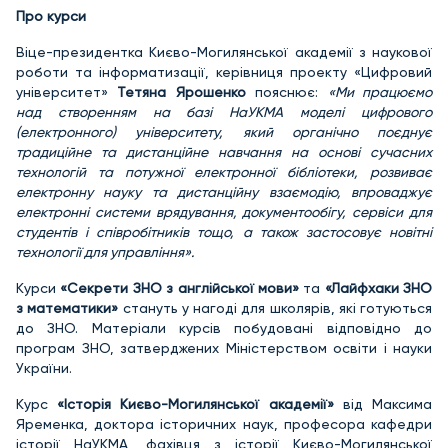
Про курси
Віце-президентка Києво-Могилянської академії з наукової
роботи та інформатизації, керівниця проекту «Цифровий
університет»
Тетяна Ярошенко
пояснює:
«Ми працюємо
над створенням на базі НаУКМА моделі цифрового
(електронного) університету, який органічно поєднує
традиційне та дистанційне навчання на основі сучасних
технологій та потужної електронної бібліотеки, розвиває
електронну науку та дистанційну взаємодію, впроваджує
електронні системи врядування, документообігу, сервіси для
студентів і співробітників тощо, а також застосовує новітні
технології для управління».
Курси
«Секрети ЗНО з англійської мови»
та
«Лайфхаки ЗНО
з математики»
стануть у нагоді для школярів, які готуються
до ЗНО. Матеріали курсів побудовані відповідно до
програм ЗНО, затверджених Міністерством освіти і науки
України.
Курс
«Історія Києво-Могилянської академії»
від Максима
Яременка, доктора історичних наук, професора кафедри
історії НаУКМА, фахівця з історії Києво-Могилянської