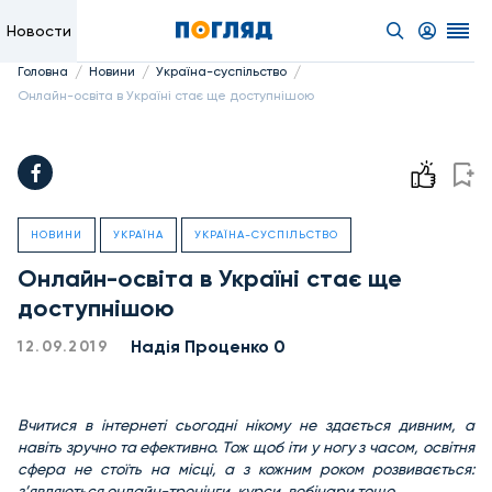
Новости
/
/
/
Головна
Новини
Україна-суспільство
Онлайн-освіта в Україні стає ще доступнішою
НОВИНИ
УКРАЇНА
УКРАЇНА-СУСПІЛЬСТВО
Онлайн-освіта в Україні стає ще
доступнішою
Надiя Проценко 0
12.09.2019
Вчитися в інтернеті сьогодні нікому не здається дивним, а
навіть зручно та ефективно. Тож щоб іти у ногу з часом, освітня
сфера не стоїть на місці, а з кожним роком розвивається:
з’являються онлайн-тренінги, курси, вебінари тощо.