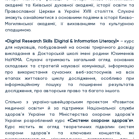
академії та Київської духовної академії, історії освіти та
Православної Церкви в Україні XVIII століття. Слухачі
зможуть ознайомитися з основними подіями в історії Києво-
Могилянської академії, її вихованцями та культурною
спадщиною.
«Digital Research Skills (Digital & Information Literacy)»
– курс
для науковців, побудований на основі трирічного досвіду
викладання в Докторській школі імені родини Юхименків
НаУКМА. Слухачі отримають загальний огляд основних
складових та стратегій наукової комунікації, інформацію
про використання сучасних веб-застосунків на всіх
етапах життєвого циклу дослідження, особливо при
інформаційному пошуку та поширенні результатів
дослідження, про авторське право та багато іншого.
Спільно з україно-швейцарським проектом «Розвиток
медичної освіти» й за підтримки Національної служби
здоров’я України та Міністерства охорони здоров’я
України розроблений курс
«Системи охорони здоров’я»
.
Курс містить як огляд теоретичних підвалин систем
охорони здоров’я та ключових концептів, які