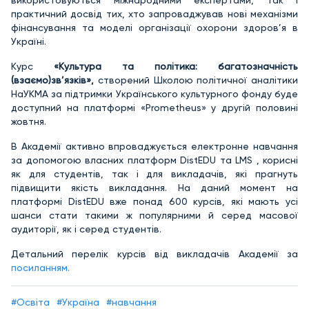
використовуються міжнародними експертами, так і
практичний досвід тих, хто запроваджував нові механізми
фінансування та моделі організації охорони здоров’я в
Україні.
Курс
«Культура та політика: багатозначність
(взаємо)зв’язків»,
створений Школою політичної аналітики
НаУКМА за підтримки Українського культурного фонду буде
доступний на платформі «Prometheus» у другій половині
жовтня.
В Академії активно впроваджується електронне навчання
за допомогою власних платформ DistEDU та LMS , корисні
як для студентів, так і для викладачів, які прагнуть
підвищити якість викладання. На даний момент на
платформі DistEDU вже понад 600 курсів, які мають усі
шанси стати такими ж популярними й серед масової
аудиторії, як і серед студентів.
Детальний перелік курсів від викладачів Академії за
посиланням.
#Освіта
#Україна
#навчання