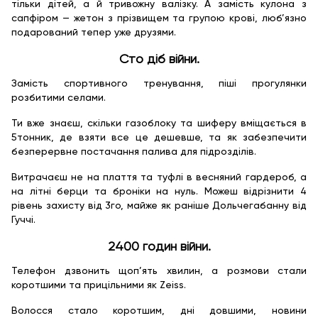
тільки дітей, а й тривожну валізку. А замість кулона з
сапфіром — жетон з прізвищем та групою крові, люб’язно
подарований тепер уже друзями.
Сто діб війни.
Замість спортивного тренування, піші прогулянки
розбитими селами.
Ти вже знаєш, скільки газоблоку та шиферу вміщається в
5тонник, де взяти все це дешевше, та як забезпечити
безперервне постачання палива для підрозділів.
Витрачаєш не на плаття та туфлі в весняний гардероб, а
на літні берци та броніки на нуль. Можеш відрізнити 4
рівень захисту від 3го, майже як раніше Дольчегабанну від
Гуччі.
2400 годин війни.
Телефон дзвонить щоп’ять хвилин, а розмови стали
коротшими та прицільними як Zeiss.
Волосся стало коротшим, дні довшими, новини