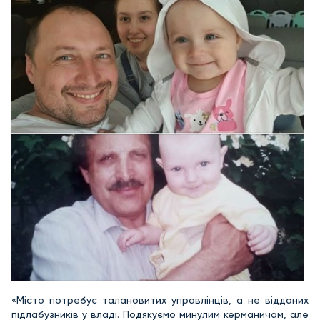
«Місто потребує талановитих управлінців, а не відданих
підлабузників у владі. Подякуємо минулим керманичам, але