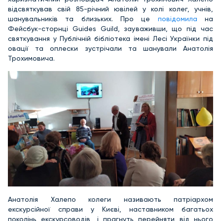
відсвяткував свій 85-річний ювілей у колі колег, учнів,
шанувальників та близьких. Про це
повідомила
на
Фейсбук-сторнці Guides Guild, зауваживши, що під час
святкування у Публічній бібліотека імені Лесі Українки під
овації та оплески зустрічали та шанували Анатолія
Трохимовича.
Анатолія Халепо колеги називають патріархом
екскурсійної справи у Києві, наставником багатьох
поколінь екскурсоводів, і прагнуть перейняти від нього