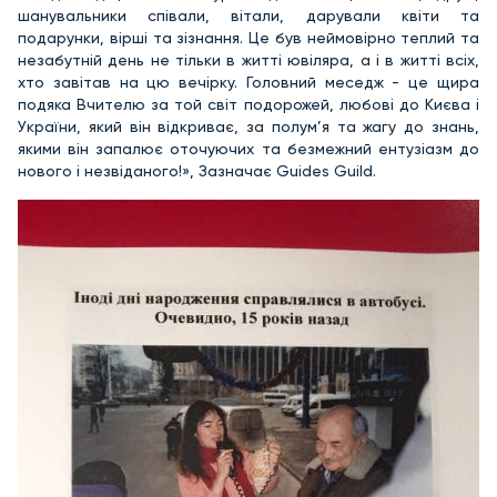
шанувальники співали, вітали, дарували квіти та
подарунки, вірші та зізнання. Це був неймовірно теплий та
незабутній день не тільки в житті ювіляра, а і в житті всіх,
хто завітав на цю вечірку. Головний меседж - це щира
подяка Вчителю за той світ подорожей, любові до Києва і
України, який він відкриває, за полум’я та жагу до знань,
якими він запалює оточуючих та безмежний ентузіазм до
нового і незвіданого!», Зазначає Guides Guild.