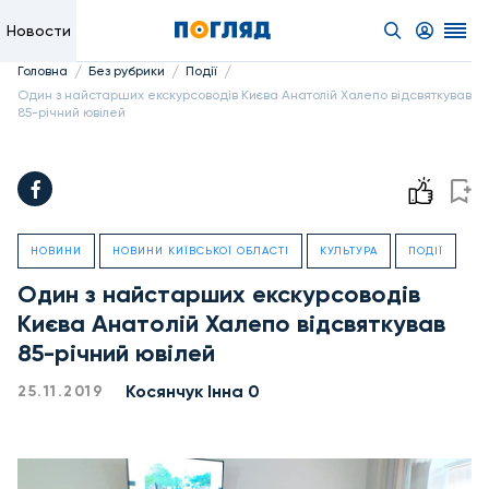
Новости
/
/
/
Головна
Без рубрики
Події
Один з найстарших екскурсоводів Києва Анатолій Халепо відсвяткував
85-річний ювілей
НОВИНИ
НОВИНИ КИЇВСЬКОЇ ОБЛАСТІ
КУЛЬТУРА
ПОДІЇ
Один з найстарших екскурсоводів
Києва Анатолій Халепо відсвяткував
85-річний ювілей
Косянчук Інна 0
25.11.2019