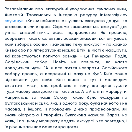
Розповідаючи про екскурсійні уподобання сучасних киян,
Анатолій Трохимович в інтерв’ю ресурсу interesniy.kiev
зауважує:
«Кияни найчастіше шукають екскурсію до душі за
оголошеннями в пресі. Окремо замовляються екскурсії для
учнів, співробітників якось підприємства. Як правило,
всередині такого колективу завжди знаходиться ентузіаст,
який і збирає охочих, і замовляє тему екскурсії - по храмах
Києва або по літературних місцях. Втім, в місті є маршрути,
які користуються попитом завжди - це Печерськ, Поділ,
Софіївський собор. Навіть не повірите, як часто
доводиться чути: "А я все життя навпроти Софійського
собору прожив, а всередині ні разу не був". Київ можна
відкривати для себе безкінечно, є тут і маловідомі
екзотичні місця, але проблема в тому, що організувати
туди масову екскурсію не так легко. А є й елітні маршрути.
Наприклад, за часів Союзу такою була екскурсія по
булгаковських місцях, яка, з одного боку, була начебто і не
масова, з іншого, її проводили дійсно професіонали, які
знали біографію і творчість Булгакова назубок. Зараз, на
жаль, і по цьому маршруту водять екскурсії хто завгодно, і
їх рівень залишає бажати кращого».