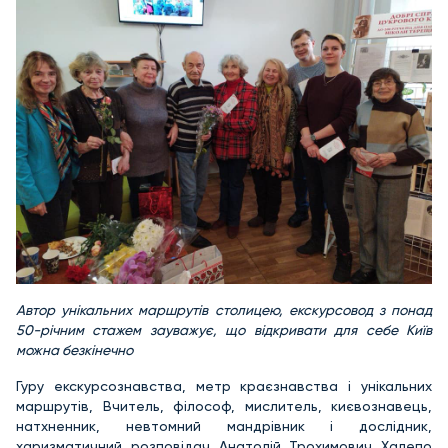
Автор унікальних маршрутів столицею, екскурсовод з понад
50-річним стажем зауважує, що відкривати для себе Київ
можна безкінечно
Гуру екскурсознавства, метр краєзнавства і унікальних
маршрутів, Вчитель, філософ, мислитель, києвознавець,
натхненник, невтомний мандрівник і дослідник,
харизматичний розповідач Анатолій Трохимович Халепо