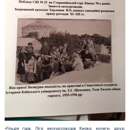
«Гільдія гідів, Ліга екскурсоводів Києва, колеги, друзі,