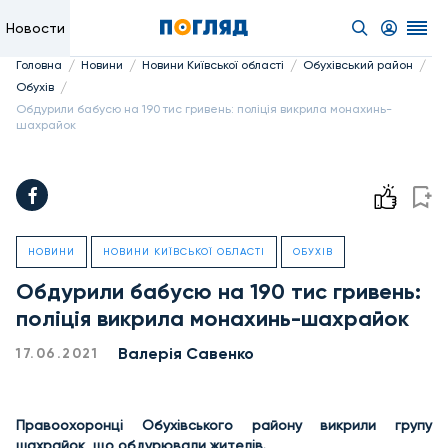
Новости
/
/
/
/
Головна
Новини
Новини Київської області
Обухівський район
/
Обухів
Обдурили бабусю на 190 тис гривень: поліція викрила монахинь-
шахрайок
НОВИНИ
НОВИНИ КИЇВСЬКОЇ ОБЛАСТІ
ОБУХІВ
Обдурили бабусю на 190 тис гривень:
поліція викрила монахинь-шахрайок
Валерія Савенко
17.06.2021
Правоохоронці Обухівського району викрили групу
шахрайок, що обдурювали жителів.