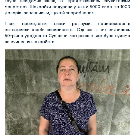
група невідомих жінок, які представились служителями
монастиря. Шахрайки видурили у жінки 5000 євро та 1000
доларів, запевнивши, що тій «пороблено».
Після проведення низки розшуків, правоохоронці
встановили особи зловмисниць. Однією із них виявилась
50-річна уродженка Сумщини, яка раніше вже була судима
за вчинення шахрайств.