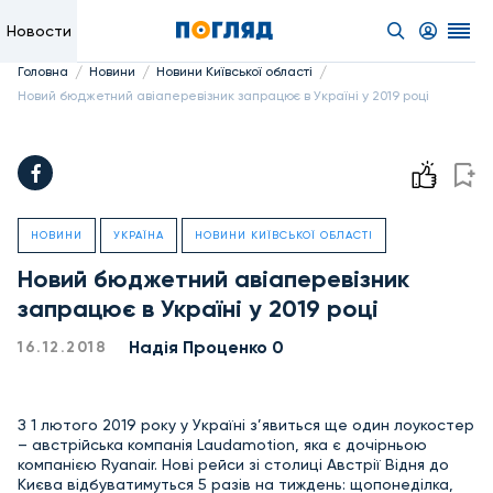
Новости
/
/
/
Головна
Новини
Новини Київської області
Новий бюджетний авіаперевізник запрацює в Україні у 2019 році
НОВИНИ
УКРАЇНА
НОВИНИ КИЇВСЬКОЇ ОБЛАСТІ
Новий бюджетний авіаперевізник
запрацює в Україні у 2019 році
Надiя Проценко 0
16.12.2018
З 1 лютого 2019 року у Україні з’явиться ще один лоукостер
– австрійська компанія Laudamotion, яка є дочірньою
компанією Ryanair. Нові рейси зі столиці Австрії Відня до
Києва відбуватимуться 5 разів на тиждень: щопонеділка,