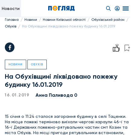
Новости
/
/
/
/
Головна
Новини
Новини Київської області
Обухівський район
/
Обухів
На Обухівщині ліквідовано пожежу будинку 16.01.2019
НОВИНИ
ОБУХІВ
На Обухівщині ліквідовано пожежу
будинку 16.01.2019
Анна Паливода 0
16.01.2019
15 січня о 11:24 сталося загорання будинку в селі Таценки.
На місце пожежі терміново виїхали чергові караули 46-ї та
16-ї Державних пожежно-рятувальних частин смт Козин та
міста Обухів. На місці пригоди рятувальники встановили,