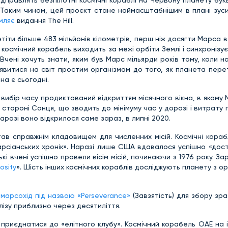
ідправлять безпілотні космічні кораблі на Червону планету бу
. Таким чином, цей проєкт стане наймасштабнішим в плані зус
мляє
видання Тhe Нill.
іти більше 483 мільйонів кілометрів, перш ніж досягти Марса 
в космічний корабель виходить за межі орбіти Землі і синхронізує
ені хочуть знати, яким був Марс мільярди років тому, коли н
з'явитися на світ простим організмам до того, як планета пер
на є сьогодні.
вибір часу продиктований відкриттям місячного вікна, в якому 
 стороні Сонця, що зводить до мінімуму час у дорозі і витрату 
 наразі воно відкрилося саме зараз, в липні 2020.
ав справжнім кладовищем для численних місій. Космічні кораб
марсіанських хронік». Наразі лише США вдавалося успішно «дос
 вчені успішно провели вісім місій, починаючи з 1976 року. За
osity
». Шість інших космічних кораблів досліджують планету з орб
марсохід під назвою «Perseverance»
(Завзятість) для збору зраз
лізу приблизно через десятиліття.
 приєднатися до «елітного клубу». Космічний корабель ОАЕ на і