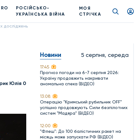
PRO
РОСІЙСЬКО-
МОЯ
УКРАЇНСЬКА ВІЙНА
СТРІЧКА
их досліджень
Новини
5 серпня, середа
17:45
Прогноз погоди на 6-7 серпня 2026:
Україну продовжить накривати
рик Юлія 0
аномальна спека (ВІДЕО)
13:08
Операцію "Кримський рубильник OFF"
успішно продовжують Сили безпілотних
систем "Мадяра" (ВІДЕО)
12:00
"Флеш": До 100 балістичних ракет на
місяць може запускати РФ (ВІДЕО)