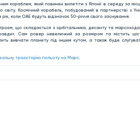
ним кораблем, який повинен вилетіти з Японії в середу за мі
го світу. Космічний корабель, побудований в партнерстві з У
рік, коли ОАЕ будуть відзначає 50-річчя свого заснування.
троєм, що складається з орбітальника, десанту та марсохода.
равди». Сам ровер невеличкий за розміром та містить шіс
олить вивчати планету під іншим кутом, а також буде слугува
деальну траєкторію польоту на Марс
.