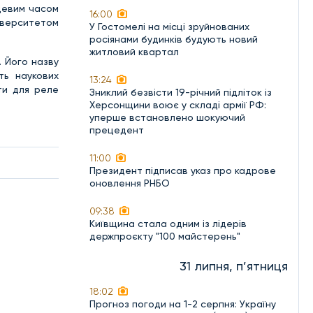
сцевим часом
16:00
ніверситетом
У Гостомелі на місці зруйнованих
росіянами будинків будують новий
житловий квартал
 Його назву
ть наукових
13:24
ти для реле
Зниклий безвісти 19-річний підліток із
Херсонщини воює у складі армії РФ:
уперше встановлено шокуючий
прецедент
11:00
Президент підписав указ про кадрове
оновлення РНБО
09:38
Київщина стала одним із лідерів
держпроєкту "100 майстерень"
31 липня, п’ятниця
18:02
Прогноз погоди на 1-2 серпня: Україну