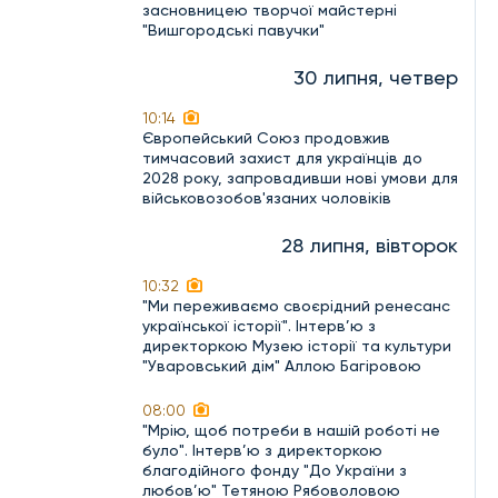
засновницею творчої майстерні
"Вишгородські павучки"
30 липня, четвер
10:14
Європейський Союз продовжив
тимчасовий захист для українців до
2028 року, запровадивши нові умови для
військовозобов'язаних чоловіків
28 липня, вівторок
10:32
"Ми переживаємо своєрідний ренесанс
української історії". Інтерв’ю з
директоркою Музею історії та культури
"Уваровський дім" Аллою Багіровою
08:00
"Мрію, щоб потреби в нашій роботі не
було". Інтерв’ю з директоркою
благодійного фонду "До України з
любов’ю" Тетяною Рябоволовою