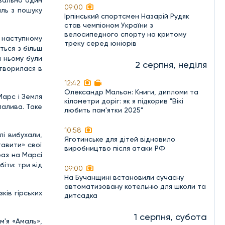
квально один
09:00
иль з пошуку
Ірпінський спортсмен Назарій Рудяк
став чемпіоном України з
велосипедного спорту на критому
в наступному
треку серед юніорів
ться з більш
а ньому були
2 серпня, неділя
етворилася в
12:42
Олександр Мальон: Книги, дипломи та
Марс і Земля
кілометри доріг: як я підкорив "Вікі
палива. Таке
любить пам'ятки 2025"
10:58
лі вибухали,
Яготинське для дітей відновило
тавити» свої
виробництво після атаки РФ
раз на Марсі
іти: три від
09:00
На Бучанщині встановили сучасну
автоматизовану котельню для школи та
ків гірських
дитсадка
1 серпня, субота
м'я «Амаль»,