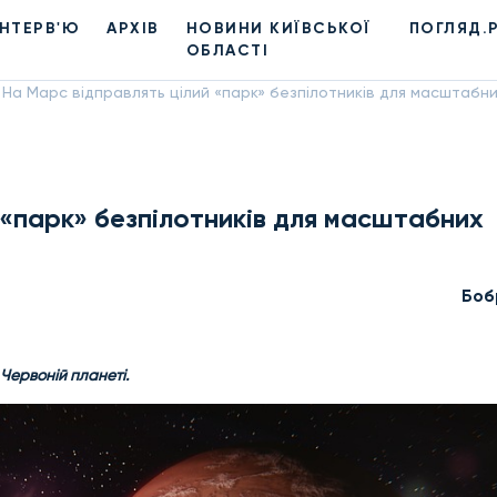
ІНТЕРВ'Ю
АРХІВ
НОВИНИ КИЇВСЬКОЇ
ПОГЛЯД.
ОБЛАСТІ
На Марс відправлять цілий «парк» безпілотників для масштабн
 «парк» безпілотників для масштабних
Боб
 Червоній планеті.