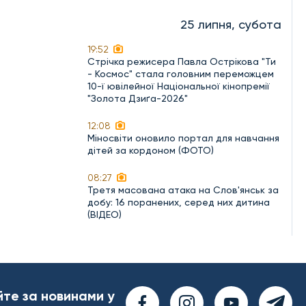
25 липня, субота
19:52
Стрічка режисера Павла Острікова "Ти
- Космос" стала головним переможцем
10-ї ювілейної Національної кінопремії
"Золота Дзиґа-2026"
12:08
Міносвіти оновило портал для навчання
дітей за кордоном (ФОТО)
08:27
Третя масована атака на Слов'янськ за
добу: 16 поранених, серед них дитина
(ВІДЕО)
йте за новинами у