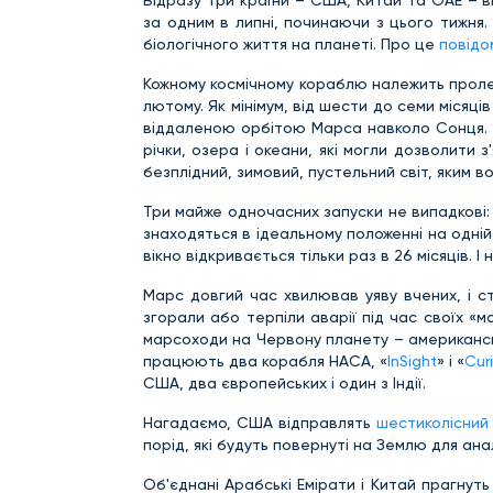
Відразу три країни – США, Китай та ОАЕ – в
за одним в липні, починаючи з цього тижня
біологічного життя на планеті. Про це
повідо
Кожному космічному кораблю належить пролет
лютому. Як мінімум, від шести до семи місяці
віддаленою орбітою Марса навколо Сонця. Вч
річки, озера і океани, які могли дозволити 
безплідний, зимовий, пустельний світ, яким во
Три майже одночасних запуски не випадкові: 
знаходяться в ідеальному положенні на одній
вікно відкривається тільки раз в 26 місяців. І
Марс довгий час хвилював уяву вчених, і ст
згорали або терпіли аварії під час своїх «
марсоходи на Червону планету – американські
працюють два корабля НАСА, «
InSight
» і «
Curi
США, два європейських і один з Індії.
Нагадаємо, США відправлять
шестиколісний 
порід, які будуть повернуті на Землю для ана
Об'єднані Арабські Емірати і Китай прагнуть