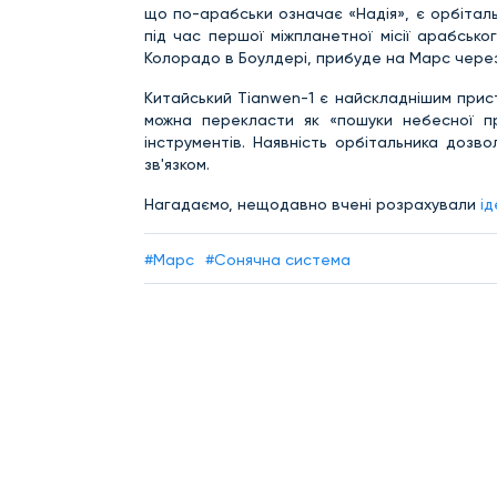
що по-арабськи означає «Надія», є орбіталь
під час першої міжпланетної місії арабсько
Колорадо в Боулдері, прибуде на Марс через 
Китайський Tianwen-1 є найскладнішим прис
можна перекласти як «пошуки небесної п
інструментів. Наявність орбітальника дозв
зв'язком.
Нагадаємо, нещодавно вчені розрахували
і
#Марс
#Сонячна система