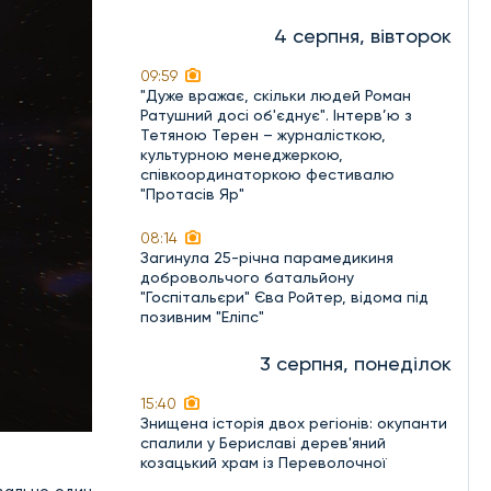
4 серпня, вівторок
09:59
"Дуже вражає, скільки людей Роман
Ратушний досі об'єднує". Інтерв’ю з
Тетяною Терен – журналісткою,
культурною менеджеркою,
співкоординаторкою фестивалю
"Протасів Яр"
08:14
Загинула 25-річна парамедикиня
добровольчого батальйону
"Госпітальєри" Єва Ройтер, відома під
позивним "Еліпс"
3 серпня, понеділок
15:40
Знищена історія двох регіонів: окупанти
спалили у Бериславі дерев'яний
козацький храм із Переволочної