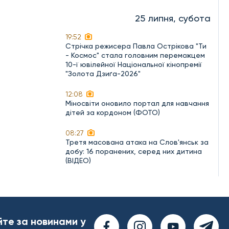
25 липня, субота
19:52
Стрічка режисера Павла Острікова "Ти
- Космос" стала головним переможцем
10-ї ювілейної Національної кінопремії
"Золота Дзиґа-2026"
12:08
Міносвіти оновило портал для навчання
дітей за кордоном (ФОТО)
08:27
Третя масована атака на Слов'янськ за
добу: 16 поранених, серед них дитина
(ВІДЕО)
йте за новинами у