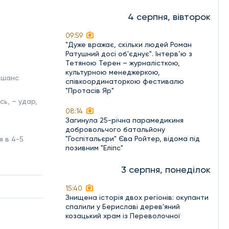
4 серпня, вівторок
09:59
"Дуже вражає, скільки людей Роман
Ратушний досі об'єднує". Інтерв’ю з
Тетяною Терен – журналісткою,
культурною менеджеркою,
 шанс
співкоординаторкою фестивалю
"Протасів Яр"
ь, – удар,
08:14
Загинула 25-річна парамедикиня
добровольчого батальйону
"Госпітальєри" Єва Ройтер, відома під
я в 4-5
позивним "Еліпс"
3 серпня, понеділок
15:40
Знищена історія двох регіонів: окупанти
спалили у Бериславі дерев'яний
козацький храм із Переволочної