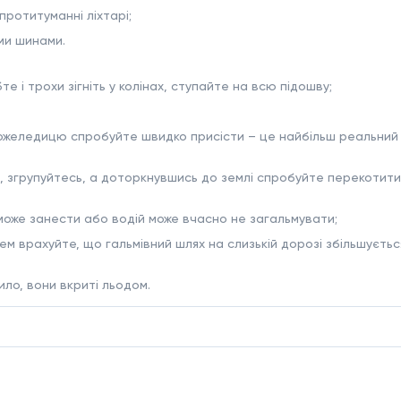
протитуманні ліхтарі;
ми шинами.
е і трохи зігніть у колінах, ступайте на всю підошву;
в ожеледицю спробуйте швидко присісти – це найбільш реальний
и, згрупуйтесь, а доторкнувшись до землі спробуйте перекотитис
 може занести або водій може вчасно не загальмувати;
м врахуйте, що гальмівний шлях на слизькій дорозі збільшуєтьс
ло, вони вкриті льодом.