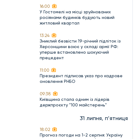
16:00
У Гостомелі на місці зруйнованих
росіянами будинків будують новий
житловий квартал
13:24
Зниклий безвісти 19-річний підліток із
Херсонщини воює у складі армії РФ:
уперше встановлено шокуючий
прецедент
11:00
Президент підписав указ про кадрове
оновлення РНБО
09:38
Київщина стала одним із лідерів
держпроєкту "100 майстерень"
31 липня, п’ятниця
18:02
Прогноз погоди на 1-2 серпня: Україну