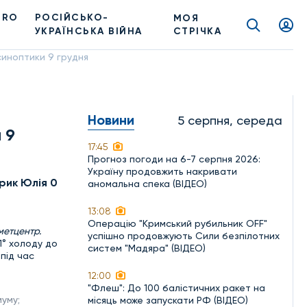
PRO
РОСІЙСЬКО-
МОЯ
УКРАЇНСЬКА ВІЙНА
СТРІЧКА
синоптики 9 грудня
Новини
5 серпня, середа
 9
17:45
Прогноз погоди на 6-7 серпня 2026:
Україну продовжить накривати
рик Юлія 0
аномальна спека (ВІДЕО)
13:08
Операцію "Кримський рубильник OFF"
метцентр.
успішно продовжують Сили безпілотних
1° холоду до
систем "Мадяра" (ВІДЕО)
під час
12:00
"Флеш": До 100 балістичних ракет на
уму;
місяць може запускати РФ (ВІДЕО)