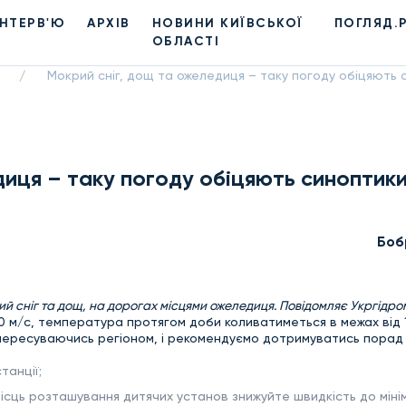
ІНТЕРВ'Ю
АРХІВ
НОВИНИ КИЇВСЬКОЇ
ПОГЛЯД.
ОБЛАСТІ
Мокрий сніг, дощ та ожеледиця – таку погоду обіцяють 
/
диця – таку погоду обіцяють синоптики
Боб
ий сніг та дощ, на дорогах місцями ожеледиця. Повідомляє Укргідро
10 м/с, температура протягом доби коливатиметься в межах від 
 пересуваючись регіоном, і рекомендуємо дотримуватись порад 
танції;
місць розташування дитячих установ знижуйте швидкість до мінім