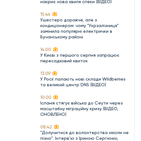
накриє нова хвиля спеки (ВІДЕО)
15:44
Ушестеро дорожче, але з
кондиціонером: чому "Укрзалізниця"
замінила популярні електрички в
Бучанському районі
14:00
У Києві з першого серпня запрацює
пересадковий квиток
13:09
У Росії палають нові склади Wildberries
та великий центр DNS (ВІДЕО)
10:00
Іспанія стягує війська до Сеути через
масштабну міграційну кризу (ВІДЕО,
ОНОВЛЕНО)
08:42
"Долучитися до волонтерства ніколи не
пізно". Інтерв’ю з Іриною Сергієнко,