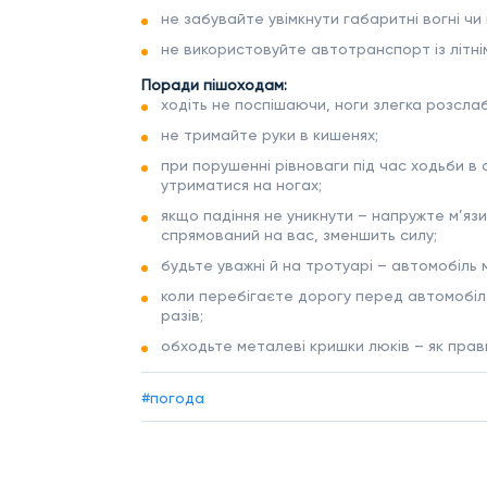
не забувайте увімкнути габаритні вогні чи 
не використовуйте автотранспорт із літні
Поради пішоходам:
ходіть не поспішаючи, ноги злегка розслабт
не тримайте руки в кишенях;
при порушенні рівноваги під час ходьби 
утриматися на ногах;
якщо падіння не уникнути – напружте м’яз
спрямований на вас, зменшить силу;
будьте уважні й на тротуарі – автомобіль
коли перебігаєте дорогу перед автомобіле
разів;
обходьте металеві кришки люків – як прави
#погода