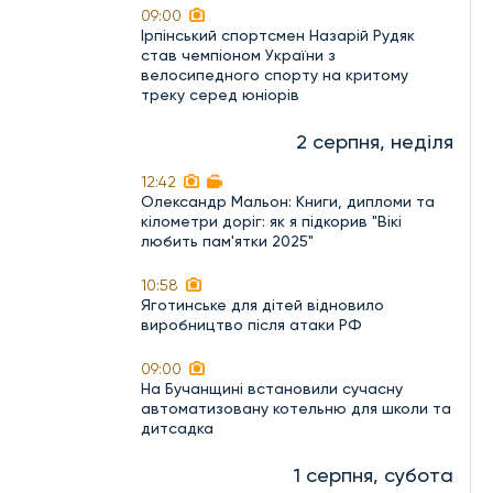
09:00
Ірпінський спортсмен Назарій Рудяк
став чемпіоном України з
велосипедного спорту на критому
треку серед юніорів
2 серпня, неділя
12:42
Олександр Мальон: Книги, дипломи та
кілометри доріг: як я підкорив "Вікі
любить пам'ятки 2025"
10:58
Яготинське для дітей відновило
виробництво після атаки РФ
09:00
На Бучанщині встановили сучасну
автоматизовану котельню для школи та
дитсадка
1 серпня, субота