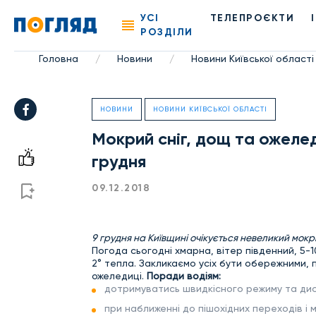
УСІ
ТЕЛЕПРОЄКТИ
РОЗДІЛИ
Головна
Новини
Новини Київської області
/
/
НОВИНИ
НОВИНИ КИЇВСЬКОЇ ОБЛАСТІ
Мокрий сніг, дощ та ожеле
грудня
09.12.2018
9 грудня на Київщині очікується невеликий мокр
Погода сьогодні хмарна, вітер південний, 5-
2° тепла. Закликаємо усіх бути обережними,
ожеледиці.
Поради водіям:
дотримуватись швидкісного режиму та дис
при наближенні до пішохідних переходів і 