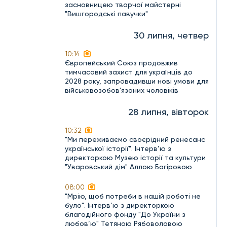
засновницею творчої майстерні
"Вишгородські павучки"
30 липня, четвер
10:14
Європейський Союз продовжив
тимчасовий захист для українців до
2028 року, запровадивши нові умови для
військовозобов'язаних чоловіків
28 липня, вівторок
10:32
"Ми переживаємо своєрідний ренесанс
української історії". Інтерв’ю з
директоркою Музею історії та культури
"Уваровський дім" Аллою Багіровою
08:00
"Мрію, щоб потреби в нашій роботі не
було". Інтерв’ю з директоркою
благодійного фонду "До України з
любов’ю" Тетяною Рябоволовою