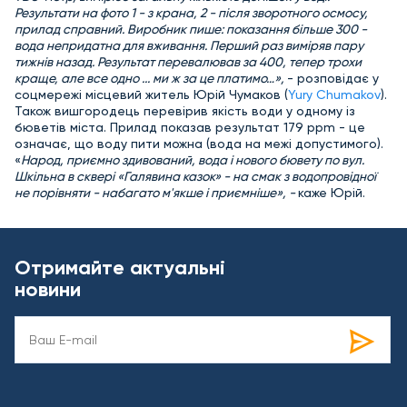
Результати на фото 1 - з крана, 2 - після зворотного осмосу,
прилад справний. Виробник пише: показання більше 300 -
вода непридатна для вживання. Перший раз виміряв пару
тижнів назад. Результат перевалював за 400, тепер трохи
краще, але все одно ... ми ж за це платимо…»,
- розповідає у
соцмережі місцевий житель Юрій Чумаков (
Yury Chumakov
).
Також вишгородець перевірив якість води у одному із
бюветів міста. Прилад показав результат 179 ppm - це
означає, що воду пити можна (вода на межі допустимого).
«
Народ, приємно здивований, вода і нового бювету по вул.
Шкільна в сквері «Галявина казок» - на смак з водопровідної
не порівняти - набагато м'якше і приємніше», -
каже Юрій.
Отримайте актуальні
новини