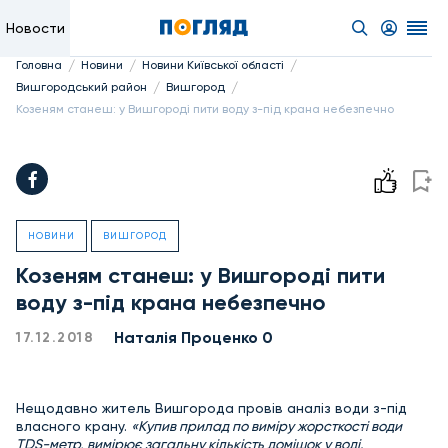
Новости
/
/
/
Головна
Новини
Новини Київської області
/
/
Вишгородський район
Вишгород
Козеням станеш: у Вишгороді пити воду з-під крана небезпечно
НОВИНИ
ВИШГОРОД
Козеням станеш: у Вишгороді пити
воду з-під крана небезпечно
Наталія Проценко 0
17.12.2018
Нещодавно житель Вишгорода провів аналіз води з-під
власного крану.
«Купив прилад по виміру жорсткості води
TDS-метр, вимірює загальну кількість домішок у воді.