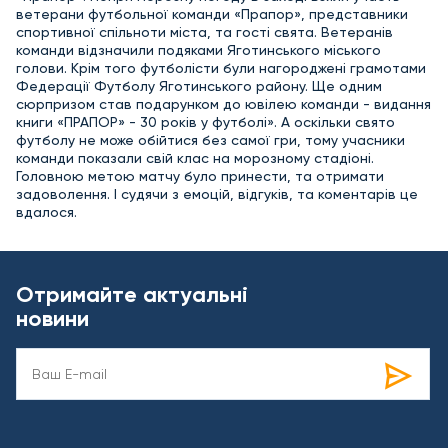
ветерани футбольної команди «Прапор», представники
спортивної спільноти міста, та гості свята. Ветеранів
команди відзначили подяками Яготинського міського
голови. Крім того футболісти були нагороджені грамотами
Федерації Футболу Яготинського району. Ще одним
сюрпризом став подарунком до ювілею команди - видання
книги «ПРАПОР» - 30 років у футболі». А оскільки свято
футболу не може обійтися без самої гри, тому учасники
команди показали свій клас на морозному стадіоні.
Головною метою матчу було принести, та отримати
задоволення. І судячи з емоцій, відгуків, та коментарів це
вдалося.
Отримайте актуальні
новини