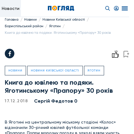
Новости
/
/
/
Головна
Новини
Новини Київської області
/
/
Бориспільський район
Яготин
Книга до ювілею та подяки. Яготинському «Прапору» 30 років
НОВИНИ
НОВИНИ КИЇВСЬКОЇ ОБЛАСТІ
ЯГОТИН
Книга до ювілею та подяки.
Яготинському «Прапору» 30 років
Сергій Федотов 0
17.12.2018
В Яготині на центральному міському стадіоні «Колос»
відзначили 30-річний ювілей футбольної команди
«Прапор». Попри морозну погоду в заході взяли участь