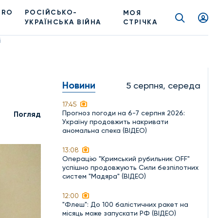
PRO
РОСІЙСЬКО-
МОЯ
УКРАЇНСЬКА ВІЙНА
СТРІЧКА
і
Новини
5 серпня, середа
17:45
Прогноз погоди на 6-7 серпня 2026:
Погляд
Україну продовжить накривати
аномальна спека (ВІДЕО)
13:08
Операцію "Кримський рубильник OFF"
успішно продовжують Сили безпілотних
систем "Мадяра" (ВІДЕО)
12:00
"Флеш": До 100 балістичних ракет на
місяць може запускати РФ (ВІДЕО)