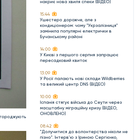
накриє нова хвиля спеки (ВІДЕО)
15:44
Ушестеро дорожче, але з
кондиціонером: чому "Укрзалізниця"
замінила популярні електрички в
Бучанському районі
14:00
У Києві з першого серпня запрацює
пересадковий квиток
13:09
У Росії палають нові склади Wildberries
та великий центр DNS (ВІДЕО)
10:00
Іспанія стягує війська до Сеути через
масштабну міграційну кризу (ВІДЕО,
ОНОВЛЕНО)
нагороджують
08:42
"Долучитися до волонтерства ніколи не
пізно". Інтерв’ю з Іриною Сергієнко,