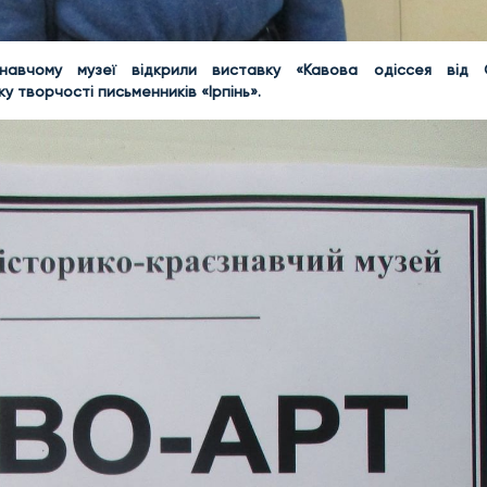
знавчому музеї відкрили виставку «Кавова одіссея від 
у творчості письменників «Ірпінь».