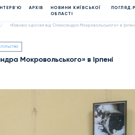
ІНТЕРВ'Ю
АРХІВ
НОВИНИ КИЇВСЬКОЇ
ПОГЛЯД.
ОБЛАСТІ
«Кавова одіссея від Олександра Мокровольського» в Ірпен
/
СПІЛЬСТВО
андра Мокровольського» в Ірпені