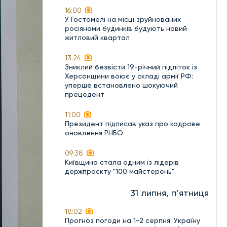
16:00
У Гостомелі на місці зруйнованих
росіянами будинків будують новий
житловий квартал
13:24
Зниклий безвісти 19-річний підліток із
Херсонщини воює у складі армії РФ:
уперше встановлено шокуючий
прецедент
11:00
Президент підписав указ про кадрове
оновлення РНБО
09:38
Київщина стала одним із лідерів
держпроєкту "100 майстерень"
31 липня, п’ятниця
18:02
Прогноз погоди на 1-2 серпня: Україну