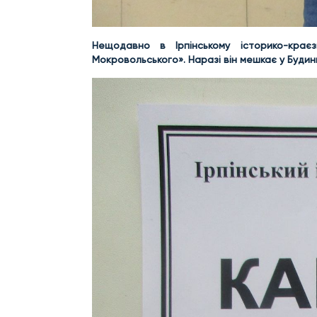
Нещодавно в Ірпінському історико-крає
Мокровольського». Наразі він мешкає у Будинк