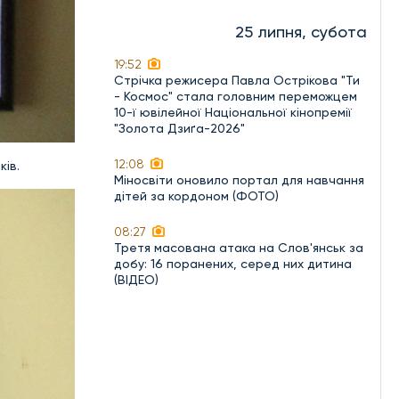
25 липня, субота
19:52
Стрічка режисера Павла Острікова "Ти
- Космос" стала головним переможцем
10-ї ювілейної Національної кінопремії
"Золота Дзиґа-2026"
12:08
ків.
Міносвіти оновило портал для навчання
дітей за кордоном (ФОТО)
08:27
Третя масована атака на Слов'янськ за
добу: 16 поранених, серед них дитина
(ВІДЕО)