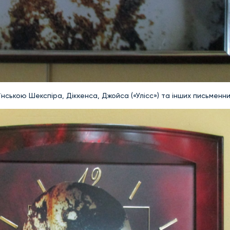
ською Шекспіра, Діккенса, Джойса («Улісс») та інших письменни