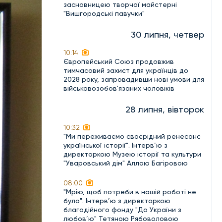
засновницею творчої майстерні
"Вишгородські павучки"
30 липня, четвер
10:14
Європейський Союз продовжив
тимчасовий захист для українців до
2028 року, запровадивши нові умови для
військовозобов'язаних чоловіків
28 липня, вівторок
10:32
"Ми переживаємо своєрідний ренесанс
української історії". Інтерв’ю з
директоркою Музею історії та культури
"Уваровський дім" Аллою Багіровою
08:00
"Мрію, щоб потреби в нашій роботі не
було". Інтерв’ю з директоркою
благодійного фонду "До України з
любов’ю" Тетяною Рябоволовою