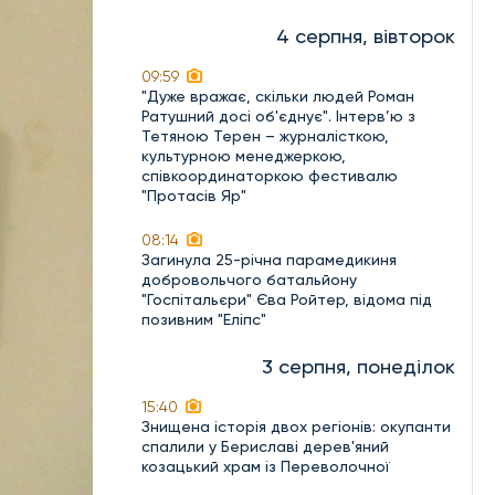
4 серпня, вівторок
09:59
"Дуже вражає, скільки людей Роман
Ратушний досі об'єднує". Інтерв’ю з
Тетяною Терен – журналісткою,
культурною менеджеркою,
співкоординаторкою фестивалю
"Протасів Яр"
08:14
Загинула 25-річна парамедикиня
добровольчого батальйону
"Госпітальєри" Єва Ройтер, відома під
позивним "Еліпс"
3 серпня, понеділок
15:40
Знищена історія двох регіонів: окупанти
спалили у Бериславі дерев'яний
козацький храм із Переволочної